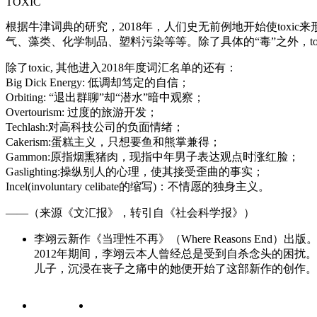
TOXIC
根据牛津词典的研究，2018年，人们史无前例地开始使toxi
气、藻类、化学制品、塑料污染等等。除了具体的“毒”之外，t
除了toxic, 其他进入2018年度词汇名单的还有：
Big Dick Energy: 低调却笃定的自信；
Orbiting: “退出群聊”却“潜水”暗中观察；
Overtourism: 过度的旅游开发；
Techlash:对高科技公司的负面情绪；
Cakerism:蛋糕主义，只想要鱼和熊掌兼得；
Gammon:原指烟熏猪肉，现指中年男子表达观点时涨红脸；
Gaslighting:操纵别人的心理，使其接受歪曲的事实；
Incel(involuntary celibate的缩写)：不情愿的独身主义。
——（来源《文汇报》，转引自《社会科学报》）
李翊云新作《当理性不再》（Where Reasons En
2012年期间，李翊云本人曾经总是受到自杀念头的困扰
儿子，沉浸在丧子之痛中的她便开始了这部新作的创作。