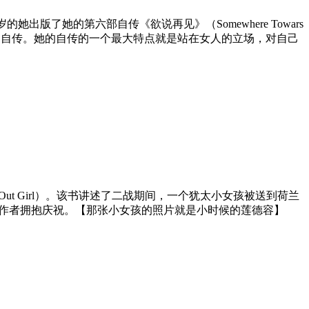
岁的她出版了她的第六部自传《欲说再见》（Somewhere Towars
几部自传。她的自传的一个最大特点就是站在女人的立场，对自己
he Cut Out Girl）。该书讲述了二战期间，一个犹太小女孩被送到荷兰
于作者拥抱庆祝。【那张小女孩的照片就是小时候的莲德容】