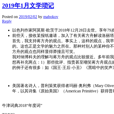
2019年1月文学琐记
Posted on
2019/02/02
by
mabokov
Reply
以色列作家阿莫斯·欧茨于2018年12月28日去世。享年79岁?
前些天，接收某报纸邀请，加入了有关蒋方舟解读洛丽塔
首先，我支持蒋方舟的观点。事实上，这样的观点，我早
的。这也正是文学的魅力之所在。那种对别人的某种你不
方舟的观点也同样显得莽撞且可笑。
我对纳博科夫的理解与蒋方舟的观点比较接近。多年前我
想再补充两点：1）那些批评、指责甚至嘲笑蒋方舟观点
的例子还有很多：如《国王·王后·小丑》《黑暗中的笑
美国著名诗人，普利策奖获得者玛丽·奥利弗（Mary Oli
年，以其诗集《原始美国》（American Primitive）获得
牛津词典2018“年度词”