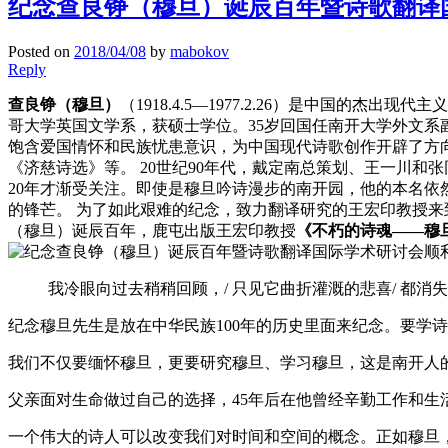
纪念查良铮（穆旦）诞辰百年暨诗歌翻译
Posted on
2018/04/08
by
mabokov
Reply
查良铮（穆旦）
（1918.4.5—1977.2.26）是中国
哥大学英国文学系，获硕士学位。35岁回国任南开大学外文系副教
饱含爱国情怀和民族忧患意识，为中国现代诗歌创作开辟了方
《济慈诗选》等。 20世纪90年代，戴定南总策划、王一川
20年才渐受关注。即使是穆旦吟诗漫步的南开园，他的本名
的锋芒。 为了如此艰难的纪念，致力翻译研究的王宏印教授来到
（穆旦）诞辰百年，鹿屯出版王宏印教授
《不朽的诗魂——穆
我冷眼向过去稍稍回顾，/ 只见它曲折灌溉的悲喜/ 都消
纪念穆旦先生是放在中华民族100年的历史里面来纪念。要学
我们不仅要缅怀穆旦，更要研究穆旦、学习穆旦，这是南开人
父亲面对生命做过自己的选择，45年后在他曾经辛勤工作和
一个伟大的诗人可以改变我们对时间和空间的概念。正如穆旦