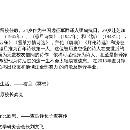
大毕业留校任教。24岁作为中国远征军翻译入缅甸抗日。29岁赴芝加
945年）、《穆旦诗集》（1947年）和《旗》（1948年），
《云雀》《雪莱抒情诗选》，拜伦《唐璜》《拜伦诗选》和济慈
把穆旦推为百年诗歌第一人。这位被历史怠慢的诗人在去世后约
而为无数校友借阅的诗作，依稀可鉴他身为诗人、甚至是翻译家
望他为诗活过的这一生不会太轻易被遗忘。 在2018年查良铮
位杰出校友和他倾注全部努力 的诗歌及翻译事业。
通的生活。——穆旦《冥想》
学原校长龚克
无比欣慰。——查良铮长子查英传
文学研究会会长刘文飞