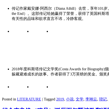
传记作家戴安娜·阿西尔（Diana Athill）去世，享年1
the End）。这部传记给她赢得了荣誉，获得了英国
有关性的品味和欲求直言不讳，冷静客观。
2018年度科斯塔传记文学奖(Costa Awards for Bio
躲藏避难成长的故事。作者获得了3万英镑的奖金。颁奖
Posted in
LITERATURE
|
Tagged
2019
,
小说
,
文学
,
李翊云
,
琐记
,