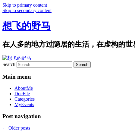
Skip to primary content
Skip to secondary content
想飞的野马
在人多的地方过隐居的生活，在虚构的世
Search
Main menu
AboutMe
DocFile
Categories
MyEvents
Post navigation
←
Older posts