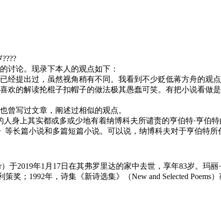
???
的讨论。现录下本人的观点如下：
已经提出过，虽然视角稍有不同。我看到不少贬低蒋方舟的观点
喜欢的解读抡棍子扣帽子的做法极其愚蠢可笑。有把小说看做是
也曾写过文章，阐述过相似的观点。
的人身上其实都或多或少地有着纳博科夫所谴责的亨伯特·亨伯特
声》等长篇小说和多篇短篇小说。可以说，纳博科夫对于亨伯特
ver）于2019年1月17日在其弗罗里达的家中去世，享年83岁。玛
普利策奖；1992年，诗集《新诗选集》（New and Selected Poe