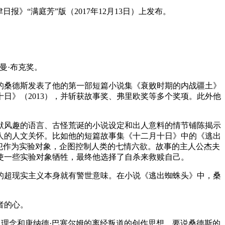
“满庭芳”版（2017年12月13日）上发布。
曼·布克奖。
7岁的桑德斯发表了他的第一部短篇小说集《衰败时期的内战疆土》
十日》（2013），并斩获故事奖、弗里欧奖等多个奖项。此外他
默风趣的语言、古怪荒诞的小说设定和出人意料的情节铺陈揭示
人的人文关怀。比如他的短篇故事集《十二月十日》中的《逃出
犯作为实验对象，企图控制人类的七情六欲。故事的主人公杰夫
使一些实验对象牺牲，最终他选择了自杀来救赎自己。
的超现实主义本身就有警世意味。在小说《逃出蜘蛛头》中，桑
者的心。
义理念和唐纳德·巴塞尔姆的离经叛道的创作思想。要说桑德斯的