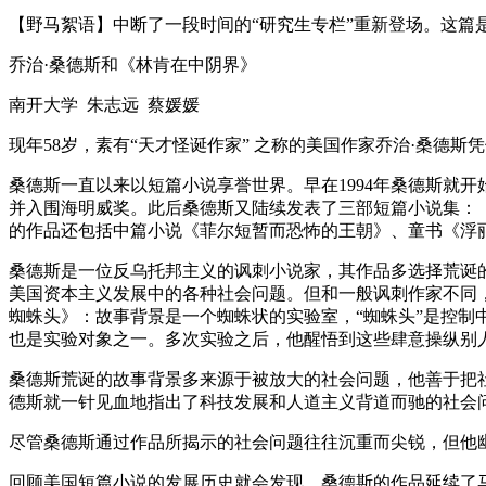
【野马絮语】中断了一段时间的“研究生专栏”重新登场。这篇是
乔治·桑德斯和《林肯在中阴界》
南开大学 朱志远 蔡媛媛
现年58岁，素有“天才怪诞作家” 之称的美国作家乔治·桑德
桑德斯一直以来以短篇小说享誉世界。早在1994年桑德斯就开
并入围海明威奖。此后桑德斯又陆续发表了三部短篇小说集：《天
的作品还包括中篇小说《菲尔短暂而恐怖的王朝》、童书《浮
桑德斯是一位反乌托邦主义的讽刺小说家，其作品多选择荒诞
美国资本主义发展中的各种社会问题。但和一般讽刺作家不同
蜘蛛头》：故事背景是一个蜘蛛状的实验室，“蜘蛛头”是控
也是实验对象之一。多次实验之后，他醒悟到这些肆意操纵别
桑德斯荒诞的故事背景多来源于被放大的社会问题，他善于把
德斯就一针见血地指出了科技发展和人道主义背道而驰的社会
尽管桑德斯通过作品所揭示的社会问题往往沉重而尖锐，但他
回顾美国短篇小说的发展历史就会发现，桑德斯的作品延续了马