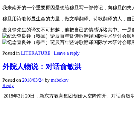
我来南开的一个重要原因是想给穆旦写一部传记，向穆旦的夫
穆旦用诗歌彰显生命的力量，做文学翻译、诗歌翻译的人，自
查良铮先生的译文不可超越，他把自己的情感诉诸其中。一是
Posted in
LITERATURE
|
Leave a reply
外院人物说：对话俞敏洪
Posted on
2018/03/24
by
mabokov
Reply
2018
年
3
月
20
日，新东方教育集团创始人空降南开。对话俞敏