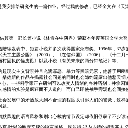
我安排给研究生的一篇作业。经过我的修改，已经全文在《天津日报》
斯凭借其第一部长篇小说《林肯在中阴界》荣获本年度英国文学大奖
始陆续发表中、短篇小说并多次获得国家杂志奖。1996年，3
堂主题公园》（2000）、《在信仰国》（2006）、《十二月
丽村固执的怪皮虱》以及小说《有关未来的两分钟笔记》等。
的超现实主义背景并且充满罪恶、暴力等黑暗元素，他善于用幽
，桑德斯的作品在揭露社会问题的同时也会隐约流露出他悲天悯
制中心。一些科学家正在研制可以改变人情绪的各种药剂，并拿囚
人感情的实验是疯狂而不人道的，而自己即使袖手旁观也会间接
社会发展中的矛盾放大到不合理的程度以引起人们的警觉，这样
问题。
幽默风趣的语言风格和别出心裁的情节设定却依旧俘获了不少读
克·吐温的幽默辛辣的语言风格，库尔特·冯内古特的超现实主