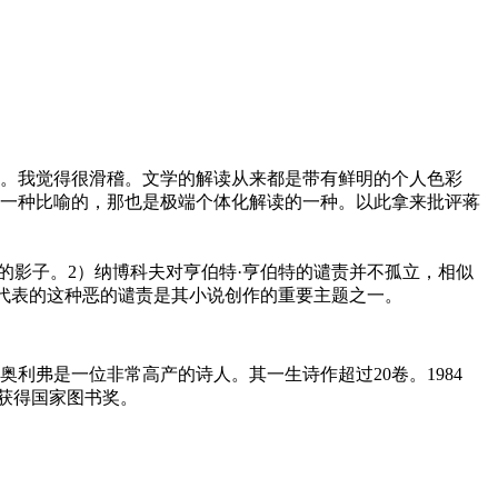
。我觉得很滑稽。文学的解读从来都是带有鲜明的个人色彩
一种比喻的，那也是极端个体化解读的一种。以此拿来批评蒋
的影子。2）纳博科夫对亨伯特·亨伯特的谴责并不孤立，相似
所代表的这种恶的谴责是其小说创作的重要主题之一。
丽·奥利弗是一位非常高产的诗人。其一生诗作超过20卷。1984
ms）获得国家图书奖。