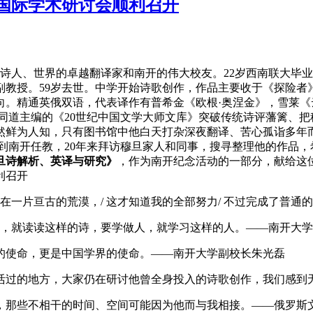
国际学术研讨会顺利召开
的杰出现代主义诗人、世界的卓越翻译家和南开的伟大校友。22岁西南联
授。59岁去世。中学开始诗歌创作，作品主要收于《探险者》（1
向。精通英俄双语，代表译作有普希金《欧根·奥涅金》，雪莱
和张同道主编的《20世纪中国文学大师文库》突破传统诗评藩篱、
依然鲜为人知，只有图书馆中他白天打杂深夜翻译、苦心孤诣多年
南开任教，20年来拜访穆旦家人和同事，搜寻整理他的作品，希
旦诗解析、英译与研究》
，作为南开纪念活动的一部分，献给这
失在一片亘古的荒漠，/ 这才知道我的全部努力/ 不过完成了普
诗，就读读这样的诗，要学做人，就学习这样的人。——南开大
的使命，更是中国学界的使命。——南开大学副校长朱光磊
生活过的地方，大家仍在研讨他曾全身投入的诗歌创作，我们感到
，那些不相干的时间、空间可能因为他而与我相接。——俄罗斯