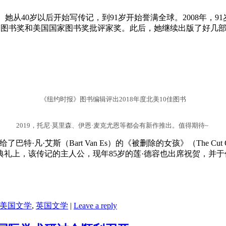
01岁。她从40岁以后开始写传记，到91岁开始誉满全球。2008年，91
科斯塔图书奖和美国国家图书奖批评家奖。此后，她继续出版了好
《纽约时报》图书编辑评出2018年度北美10佳图书
2019，托尼·莫里森、伊恩·麦克尤恩等都会有新作推出。值得期待~ ​
graphy)颁给了巴特·凡·艾斯（Bart Van Es）的《被删除的女孩》（T
典礼上，该传记的主人公，现年85岁的莲·德容也出席祝贺，并
美国文学
,
英国文学
|
Leave a reply