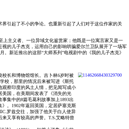
英美学术界引起了不小的争论。也重新引起了人们对于这位作家的关
人至上主义者、一位异域文化鉴赏家；他既是一位寓言家又是一
近视的儿子杰克，运用自己的影响哄骗爱尔兰卫队展开了一场军
9月。新近推出的这部“大师系列”电视剧中的《我的儿子杰克》
艺术学校校长和博物馆馆长。吉卜林6岁时被
宿学校，那里的情况后来被写进《斯托
锐地观察印度的风土人情，把见闻写成小
迁居美国，在美期间发表了《消失的光
事集中的8篇毛葛利故事加上1893出
》。1902年返回英国，定居萨塞克斯
和C.罗兹交往，加强了他关于白人使异
又享有较高的声誉。T.S.艾略特曾