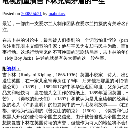
电视剧重演吉卜林充满矛盾的一生
Posted on
2008/04/21
by
mabokov
最近，一部由一支爱尔兰人制作团队在爱尔兰拍摄的有关著名作家拉
注。
在吉卜林的讨论中，最常被人们提到的一个词恐怕非悖论（pa
位注重现实主义细节的作家；他与平民为友却与民主为敌。而
事行动。这场行动带来的不可挽回的悲剧结局是，吉卜林的年仅1
（My Boy Jack）讲述的就是有关大师的这一段往事。
附
资料
：
吉卜林（Rudyard Kipling，1865-1936）英国
送往英国，在一家儿童寄养所住了5年，后来他把那里的可怕情
基公司》（1899）。1882年17岁中学毕业返回印度，父
品文和轻快诗，发在他为之工作的报纸上。1889年返回英国，
芒》、《勇敢的船长们》（1897）和被认为是儿童读物的经典
版的名为《许多发明》的短篇集中的一片毛葛利故事——《在保护
郡。该地为他后期的《普克山的帕克》（1906）、《奖赏和仙
教黑人开化的使命等帝国主义信念。由于被普遍视为帝国主义侵
想恢复吉卜林在英国诗坛的声誉，但他作为诗人的地位将不会