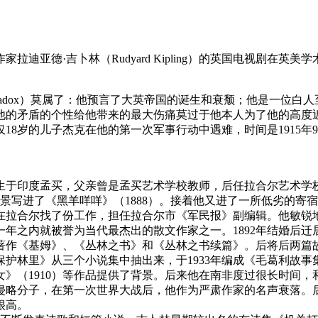
迪亚德·吉卜林（Rudyard Kipling）的英国电视剧在
radox）莫属了：他预言了大英帝国的诞生和衰颓；他是一位白
他的矛盾的个性给他带来的最大伤痛莫过于他本人为了他的高度
8岁的儿子杰克在他的第一次军事行动中遇难，时间是1915年
小说家、诗人。出生于印度孟买，父亲曾是孟买艺术学校教师，后任拉合尔
景写进了《黑羊咩咩》（1888）。接着他又进了一所低劣的寄
亲为他在拉合尔找了份工作，担任拉合尔市《军民报》副编辑。他敏
一年之内就被誉为当代最杰出的散文作家之一。1892年结婚后
著作《基姆》、《丛林之书》和《丛林之书续篇》。后将后两篇故
林里》从三个小说集中抽出来，于1933年编成《毛葛利故事集
女》（1910）等作品提供了背景。后来他在南非度过很长时间，
略分子，在第一次世界大战后，他作为严肃作家的名声衰落。后来
很高。