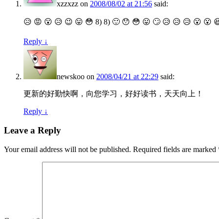
xzzxzz
on
2008/08/02 at 21:56
said:
😥 😡 😮 😥 😉 😛 😳 8) 8) 🙂 😯 😳 😛 🙄 😥 😥 😥 😮 😮 😆
Reply
↓
newskoo
on
2008/04/21 at 22:29
said:
更新的好勤快啊，向您学习，好好读书，天天向上！
Reply
↓
Leave a Reply
Your email address will not be published.
Required fields are marked