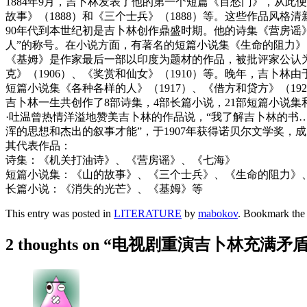
1884年9月，吉卜林发表了他的第一个短篇《百愁门》，从此
故事》（1888）和《三个士兵》（1888）等。这些作品风
90年代到本世纪初是吉卜林创作鼎盛时期。他的诗集《营房谣》
人”的称号。在小说方面，有著名的短篇小说集《生命的阻力》（18
《基姆》是作家最后一部以印度为题材的作品，被批评家公认为
克》（1906）、《奖赏和仙女》（1910）等。晚年，吉
短篇小说集《各种各样的人》（1917）、《借方和贷方》（192
吉卜林一生共创作了8部诗集，4部长篇小说，21部短篇小说
·吐温曾热情洋溢地赞美吉卜林的作品说，“我了解吉卜林的书
浑的思想和杰出的叙事才能”，于1907年获得诺贝尔文学奖，
其代表作品：
诗集：《机关打油诗》、《营房谣》、《七海》
短篇小说集：《山的故事》、《三个士兵》、《生命的阻力》
长篇小说：《消失的光芒》、《基姆》等
This entry was posted in
LITERATURE
by
mabokov
. Bookmark th
2 thoughts on “
电视剧重演吉卜林充满矛