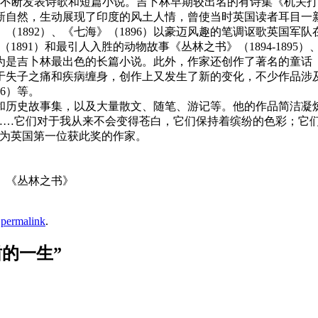
便不断发表诗歌和短篇小说。吉卜林早期较出名的有诗集《机关打
格清新自然，生动展现了印度的风土人情，曾使当时英国读者耳目一
（1892）、《七海》（1896）以豪迈风趣的笔调讴歌英国军队
91）和最引人入胜的动物故事《丛林之书》（1894-1895）、
是吉卜林最出色的长篇小说。此外，作家还创作了著名的童话《
卜林由于失子之痛和疾病缠身，创作上又发生了新的变化，不少作品
6）等。
集和历史故事集，以及大量散文、随笔、游记等。他的作品简洁
……它们对于我从来不会变得苍白，它们保持着缤纷的色彩；它们
成为英国第一位获此奖的作家。
、《丛林之书》
e
permalink
.
盾的一生
”