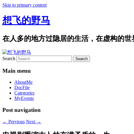
Skip to primary content
想飞的野马
在人多的地方过隐居的生活，在虚构的世
Search
Main menu
AboutMe
DocFile
Categories
MyEvents
Post navigation
←
Previous
Next
→