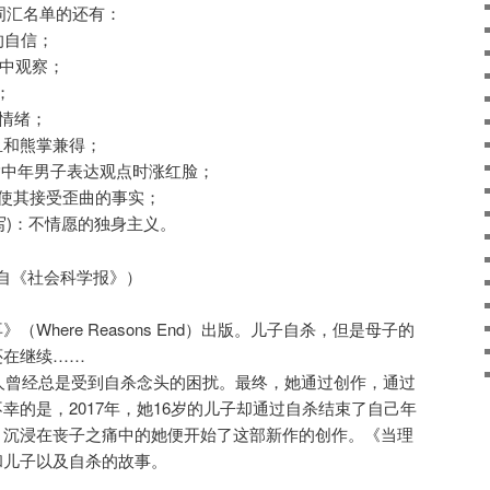
年度词汇名单的还有：
笃定的自信；
”暗中观察；
；
面情绪；
要鱼和熊掌兼得；
现指中年男子表达观点时涨红脸；
心理，使其接受歪曲的事实；
bate的缩写)：不情愿的独身主义。
自《社会科学报》）
Where Reasons End）出版。儿子自杀，但是母子的
还在继续……
本人曾经总是受到自杀念头的困扰。最终，她通过创作，通过
幸的是，2017年，她16岁的儿子却通过自杀结束了自己年
，沉浸在丧子之痛中的她便开始了这部新作的创作。《当理
和儿子以及自杀的故事。