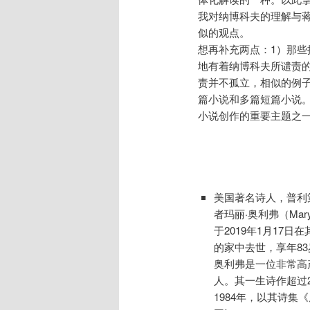
我对纳博科夫的理解与
似的观点。
想再补充两点：1）那
地有着纳博科夫所谴责的
责并不孤立，相似的例子
篇小说和多篇短篇小说
小说创作的重要主题之
美国著名诗人，普利
者玛丽·奥利弗（Mary 
于2019年1月17日
的家中去世，享年83
奥利弗是一位非常高
人。其一生诗作超过
1984年，以其诗集