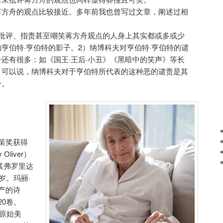
蒋方舟的观点比较接近。多年前我也曾写过文章，阐述过相
些批评、指责甚至嘲笑蒋方舟观点的人身上其实都或多或少
亨伯特·亨伯特的影子。2）纳博科夫对亨伯特·亨伯特的谴
还有很多：如《国王·王后·小丑》《黑暗中的笑声》等长
。可以说，纳博科夫对于亨伯特所代表的这种恶的谴责是其
一。
策奖获得
Oliver）
在其弗罗里达
岁。玛丽·
产的诗
20卷。
《原始美