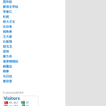
思吟欲
新浪文学站
李春江
杜然
林大才女
比目鱼
独角兽
王大姿
白板报
胡戈戈
苗炜
蒋方舟
读库情报站
郝蕴志
韩寒
马日拉
黄宗贤
FLAGCOUNTER