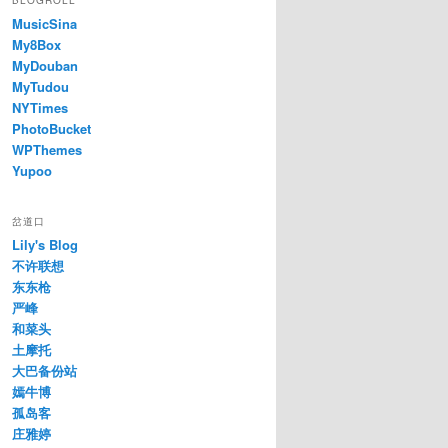
BLOGROLL
MusicSina
My8Box
MyDouban
MyTudou
NYTimes
PhotoBucket
WPThemes
Yupoo
岔道口
Lily's Blog
不许联想
东东枪
严峰
和菜头
土摩托
大巴备份站
嫣牛博
孤岛客
庄雅婷