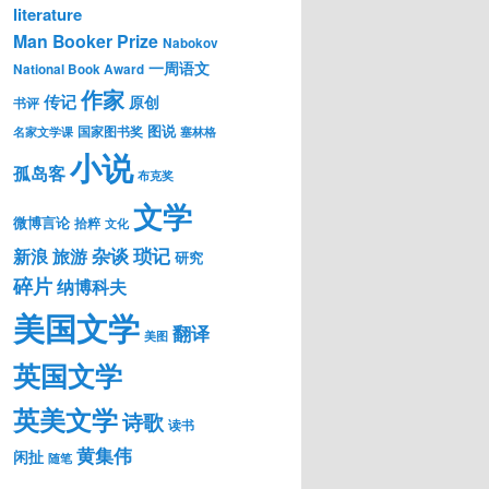
literature
Man Booker Prize
Nabokov
一周语文
National Book Award
作家
传记
原创
书评
图说
国家图书奖
名家文学课
塞林格
小说
孤岛客
布克奖
文学
微博言论
拾粹
文化
琐记
杂谈
新浪
旅游
研究
碎片
纳博科夫
美国文学
翻译
美图
英国文学
英美文学
诗歌
读书
黄集伟
闲扯
随笔