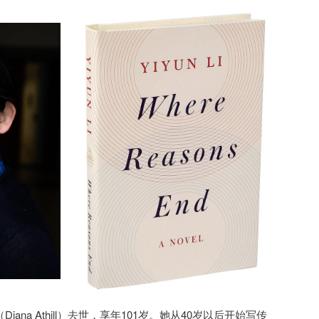
iana Athill）去世，享年101岁。她从40岁以后开始写传