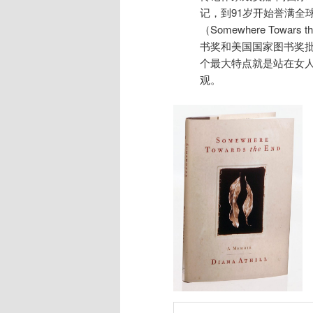
记，到91岁开始誉满全
（Somewhere Tow
书奖和美国国家图书奖
个最大特点就是站在女
观。