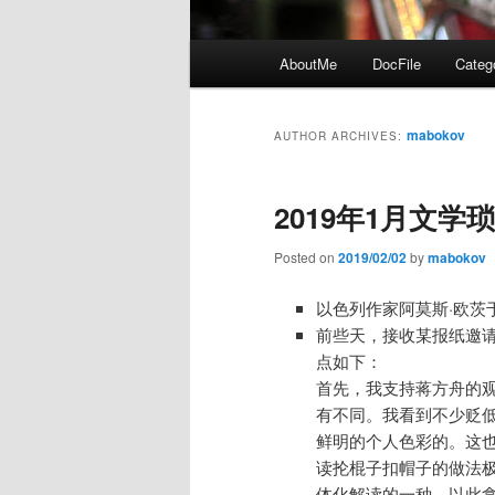
Main
AboutMe
DocFile
Categ
menu
mabokov
AUTHOR ARCHIVES:
2019年1月文学
Posted on
2019/02/02
by
mabokov
以色列作家阿莫斯·欧茨于2
前些天，接收某报纸邀
点如下：
首先，我支持蒋方舟的
有不同。我看到不少贬
鲜明的个人色彩的。这
读抡棍子扣帽子的做法
体化解读的一种。以此