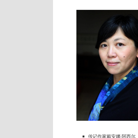
传记作家戴安娜·阿西尔（D