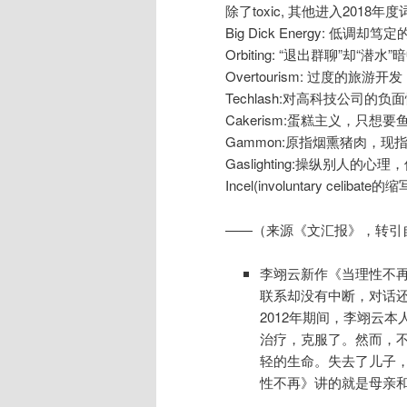
除了toxic, 其他进入2018
Big Dick Energy: 低调却
Orbiting: “退出群聊”却“潜水
Overtourism: 过度的旅游开发
Techlash:对高科技公司的负
Cakerism:蛋糕主义，只想
Gammon:原指烟熏猪肉，
Gaslighting:操纵别人的
Incel(involuntary celi
——（来源《文汇报》，转引
李翊云新作《当理性不再》（
联系却没有中断，对话
2012年期间，李翊云
治疗，克服了。然而，不
轻的生命。失去了儿子
性不再》讲的就是母亲