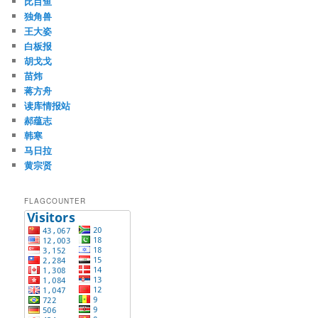
比目鱼
独角兽
王大姿
白板报
胡戈戈
苗炜
蒋方舟
读库情报站
郝蕴志
韩寒
马日拉
黄宗贤
FLAGCOUNTER