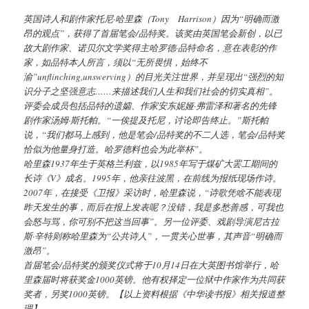
英国诗人和剧作家托尼·哈里森（Tony Harrison）因为“明确而激
昂的观点”，获得了首届笔会/品特奖。该奖由英国笔会新创，以已
故大剧作家、诺贝尔文学奖得主哈罗德·品特命名，意在表彰的作
家，如品特本人所言，须以“无所畏惧，始终不
渝”unflinching,unswerving）的目光关注世界，并呈现出“强烈的知
识分子之坚强意志……来描述我们人生和我们社会的切实真相”。
评委会成员包括品特的遗孀、作家安东妮娅·弗雷泽和著名的先锋
剧作家汤姆·斯托帕。“一俟提及托尼，讨论即告终止。”斯托帕
说，“我们都马上感到，他是笔会/品特奖的不二人选，笔会/品特奖
恰似为他量身打造。哈罗德料也会为此举杯”。
哈里森1937年生于英格兰利兹，以1985年写于煤矿大罢工期间的
长诗《V》成名。1995年，他亲往波黑，在前线为报纸现场作诗。
2007年，在接受《卫报》采访时，哈里森说，“诗歌凭啥不能表现
昨天发生的事，而后在报上发表呢？没错，我是多愁善感，可我也
会怒与骂，你可别不把这当回事”。另一位评委、戏剧导演尼古拉
斯·辛特则称哈里森为“公共诗人”，一贯关心世事，其声音“明确而
激昂”。
首届笔会/品特奖的颁奖仪式将于10月14日在大英图书馆举行，哈
里森届时将获奖金1000英镑。他有权择定一位狱中作家作为共同获
奖者，另奖1000英镑。【以上资料根据《中华读书报》相关报道整
理】