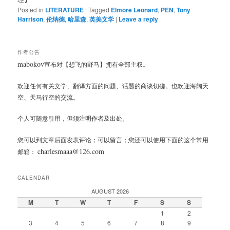
Posted in
LITERATURE
|
Tagged
Elmore Leonard
,
PEN
,
Tony
Harrison
,
伦纳德
,
哈里森
,
英美文学
|
Leave a reply
作者公告
mabokov
宣布对【想飞的野马】拥有全部主权。
欢迎任何有关文学、翻译方面的问题、话题的商谈切磋。也欢迎海阔天
空、天马行空的交流。
个人可随意引用，但须注明作者及出处。
您可以到文章后面发表评论；可以留言；您还可以使用下面的这个常用
charlesmaaa@126.com
邮箱：
CALENDAR
AUGUST 2026
M
T
W
T
F
S
S
1
2
3
4
5
6
7
8
9