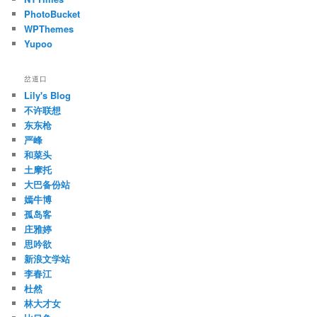
PhotoBucket
WPThemes
Yupoo
岔道口
Lily's Blog
不许联想
东东枪
严峰
和菜头
土摩托
大巴备份站
嫣牛博
孤岛客
庄雅婷
思吟欲
新浪文学站
李春江
杜然
林大才女