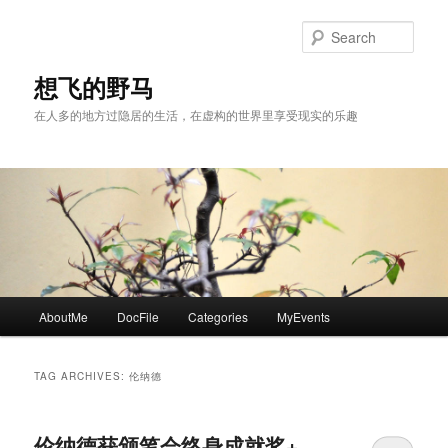
Skip
Skip
to
to
Sear
primary
secondary
content
content
想飞的野马
在人多的地方过隐居的生活，在虚构的世界里享受现实的乐趣
Main
AboutMe
DocFile
Categories
MyEvents
menu
TAG ARCHIVES:
伦纳德
伦纳德获颁笔会终身成就奖+