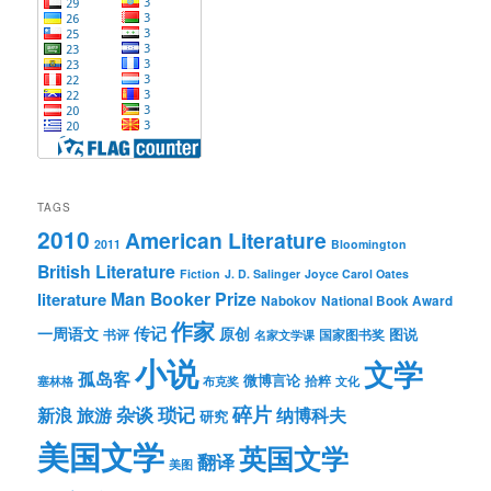
TAGS
2010
American Literature
2011
Bloomington
British Literature
Fiction
J. D. Salinger
Joyce Carol Oates
Man Booker Prize
literature
Nabokov
National Book Award
作家
传记
一周语文
原创
图说
书评
国家图书奖
名家文学课
小说
文学
孤岛客
微博言论
拾粹
塞林格
布克奖
文化
琐记
碎片
杂谈
新浪
旅游
纳博科夫
研究
美国文学
英国文学
翻译
美图