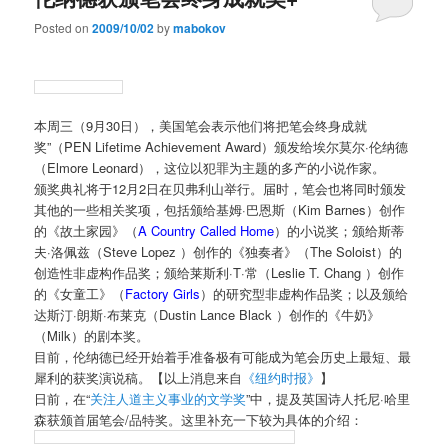
Posted on
2009/10/02
by
mabokov
本周三（9月30日），美国笔会表示他们将把笔会终身成就
奖”（PEN Lifetime Achievement Award）颁发给埃尔莫尔·伦纳德
（Elmore Leonard），这位以犯罪为主题的多产的小说作家。
颁奖典礼将于12月2日在贝弗利山举行。届时，笔会也将同时颁发
其他的一些相关奖项，包括颁给基姆·巴恩斯（Kim Barnes）创作
的《故土家园》（
A Country Called Home
）的小说奖；颁给斯蒂
夫·洛佩兹（Steve Lopez ）创作的《独奏者》（The Soloist）的
创造性非虚构作品奖；颁给莱斯利·T·常（Leslie T. Chang ）创作
的《女童工》（
Factory Girls
）的研究型非虚构作品奖；以及颁给
达斯汀·朗斯·布莱克（Dustin Lance Black ）创作的《牛奶》
（Milk）的剧本奖。
目前，伦纳德已经开始着手准备极有可能成为笔会历史上最短、最
犀利的获奖演说稿。【以上消息来自
《纽约时报》
】
日前，在“
关注人道主义事业的文学奖
”中，提及英国诗人托尼·哈里
森获颁首届笔会/品特奖。这里补充一下较为具体的介绍：