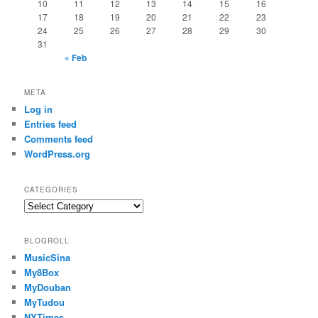
10
11
12
13
14
15
16
17
18
19
20
21
22
23
24
25
26
27
28
29
30
31
« Feb
META
Log in
Entries feed
Comments feed
WordPress.org
CATEGORIES
Categories
BLOGROLL
MusicSina
My8Box
MyDouban
MyTudou
NYTimes