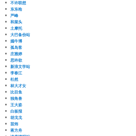
不许联想
东东枪
严峰
和菜头
土摩托
大巴备份站
嫣牛博
孤岛客
庄雅婷
思吟欲
新浪文学站
李春江
杜然
林大才女
比目鱼
独角兽
王大姿
白板报
胡戈戈
苗炜
蒋方舟