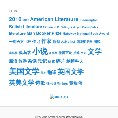
TAGS
2010
American Literature
2011
Bloomington
British Literature
Fiction
J. D. Salinger
Joyce Carol Oates
Man Booker Prize
literature
Nabokov
National Book Award
作家
传记
一周语文
原创
图说
书评
国家图书奖
名家文学课
小说
文学
孤岛客
微博言论
拾粹
塞林格
布克奖
文化
琐记
碎片
杂谈
新浪
旅游
纳博科夫
研究
美国文学
英国文学
翻译
美图
英美文学
诗歌
黄集伟
闲扯
读书
随笔
Proudly powered by WordPress