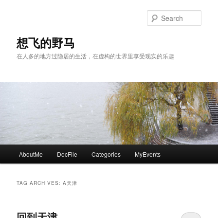
Skip
Skip
to
to
Sear
primary
secondary
content
content
想飞的野马
在人多的地方过隐居的生活，在虚构的世界里享受现实的乐趣
Main
AboutMe
DocFile
Categories
MyEvents
menu
TAG ARCHIVES:
A天津
回到天津