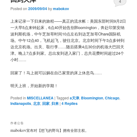
4
Posted on
2009/09/04
by
mabokov
上来记录一下归来的旅程——真正的流水帐：美国东部时间9月2日
一大早5点来钟起床，6点40开始告别Bloomington，奔赴印第安纳
波利斯机场，中午芝加哥时间10点左右到达芝加哥Ohare国际机
场。中午12点40，飞机起飞，驶往北京。北京时间下午3点多钟到
达北京机场。出关、取行李……随后搭乘4点30分的机场大巴回天
津。晚上7点多到家。总出发到进入家门，总共花费时间超过24个
小时……
回家了！马上就可以躺在自己家里的床上休息鸟……
明天上班，开始新的学期！
Posted in
MISCELLANEA
|
Tagged
a天津
,
Bloomington
,
Chicago
,
Indianapolis
,
北京
,
回家
,
归来
|
4
Replies
作者公告
mabokov
宣布对【想飞的野马】拥有全部主权。