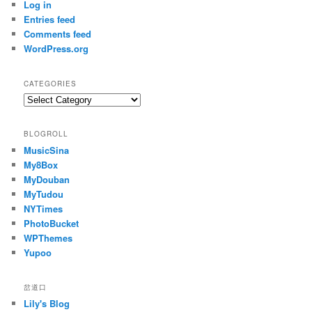
Log in
Entries feed
Comments feed
WordPress.org
CATEGORIES
Categories
BLOGROLL
MusicSina
My8Box
MyDouban
MyTudou
NYTimes
PhotoBucket
WPThemes
Yupoo
岔道口
Lily's Blog