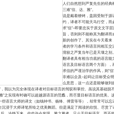
人们自然想到严复先生的经典
三难”信、达、雅”。
说是戴着镣铐，盖因受制于源
约，译者不可能天马行空，而
求”信”–即要忠实于原文文字
旨，否则则不能称其为翻译而
新的创作了。其实在今天看来
者的学习条件和语言间相互交
境较之严复当年已是天壤之别
翻译者具有相当功底的语言能
语言及目标语言两个方面），
求信的严谨治学的作风，则”信
非难以企及–起码让目标受众
么意思，这一点还是能够做到
雅”，我以为完全体现在译者对目标语言的驾驭和掌控。虽说其基础脱不
”雅”之实现有时确可以超越源语言的范蠡，而尽显目标语言的优美。
一些语言大师的译文（如钱钟书、杨绛、傅雷等等），却常常可以忘
全沉浸于大师译笔所绘之优美舞蹈。但是满足了阅读的欣悦、尽赏了
”之后，冷静下来，你也许会发现，雅之雅者，只止于目标语言，而不