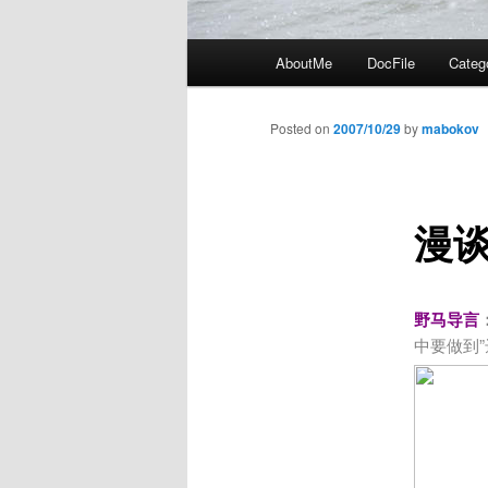
Main
AboutMe
DocFile
Categ
menu
Posted on
2007/10/29
by
mabokov
漫
野马导言
中要做到