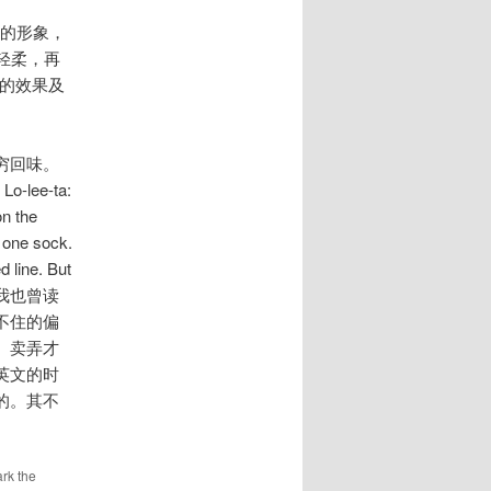
多么的形象，
的轻柔，再
来的效果及
穷回味。
Lo-lee-ta:
on the
n one sock.
 line. But
处。我也曾读
不住的偏
、卖弄才
英文的时
的。其不
！
rk the