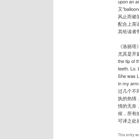
upon a
又”ball
风止而裙落
配合上英语
其给读者
《洛丽塔
尤其是开篇的两个小
the tip of 
teeth. Lo.
She was Lo
in my 
过几个不
执的热情
情的无奈
候，所有
可译之处
This entry w