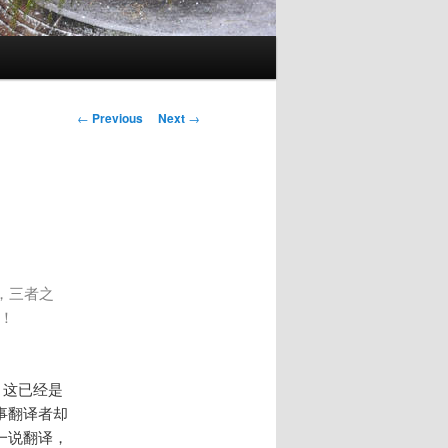
Post
←
Previous
Next
→
navigation
为，三者之
！
，这已经是
事翻译者却
一说翻译，