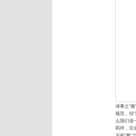
译事之”
规范，但
么我们读
羁绊，完
示的”雅