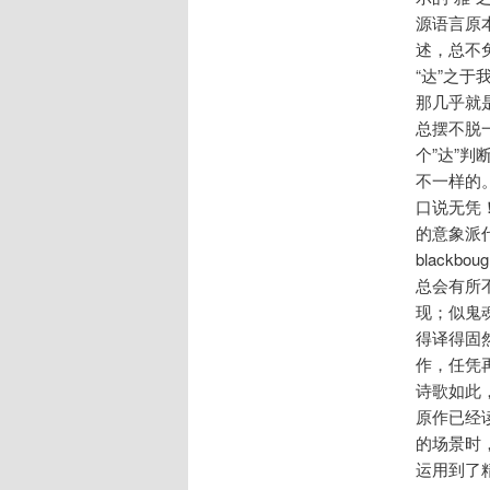
源语言原
述，总不
“达”之
那几乎就
总摆不脱
个”达”
不一样的
口说无凭
的意象派代表作时（
black
总会有所不
现；似鬼
得译得固
作，任凭
诗歌如此，
原作已经
的场景时，
运用到了精