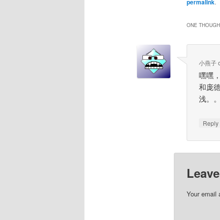
permalink
.
ONE THOUGHT
小燕子
嘿嘿
和庞
浅。
Repl
Leave
Your email 