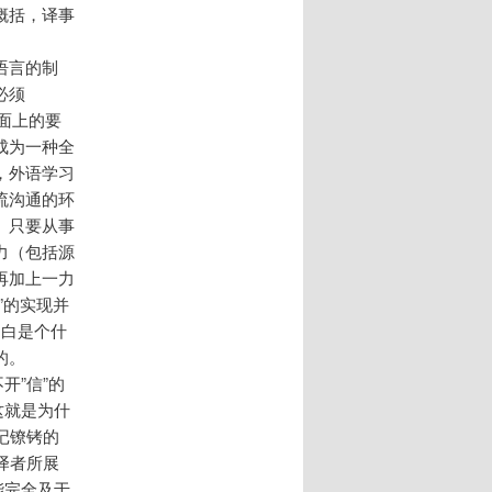
概括，译事
语言的制
必须
层面上的要
成为一种全
，外语学习
流沟通的环
。只要从事
力（包括源
再加上一力
”的实现并
明白是个什
的。
开”信”的
这就是为什
记镣铐的
译者所展
能完全及于