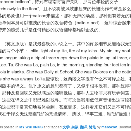
n anchored balloon”，待到布堪南将窗户关闭，那两位年轻的女子
oonedslowly to the floor”。且不说将被风鼓胀起来的长裙比作气球是
的形象也用一个balloon来描述：那种无声的动感，那种似有若无
单词本身可以拖拽的长音的发音特色（ballo-o-ned）–这种综合起
带来的感受几乎是任何精妙的汉语翻译都难以企及的。
》（英文原版）是我最喜欢的小说之一。其中的许多细节总能给我无
节：Lolita, light of my life, fire of my loins. My sin, my soul. 
the tongue taking a trip of three steps down the palate to tap, at three, 
 Lee. Ta. She was Lo, plain Lo, in the morning, standing four feet ten i
la in slacks. She was Dolly at School. She was Dolores on the dotted
arms she was always Lolita.应该说，这两段文字没有什么不可译之
同版本的译文。似乎原文的意思都有了，又似乎根本没有。那种压抑
，那种反复回味又无以满足的喃喃低语，那种人去物非只有玩弄词藻
，这些在译文之中都已难以找寻。而每次当我用低低声音读出这两段
的这些都非常真切地被体会到，甚至更多。这样看来它们又是不可译
就在于译文无法臻至”达”的意境情怀。 所以，译事三难，唯”达”最难
as posted in
MY WRITINGS
and tagged
文学
,
杂谈
,
翻译
,
随笔
by
mabokov
. Bookma