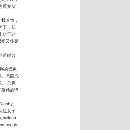
之原文所
，我以为，
之下，却
上对于这
感受又多是
这首经典
看到的景象
不定、忽隐忽
文。总觉
”兼顾的译
tsby）
两位女子
lloon
hough