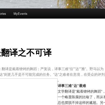
ories
MyEvents
谈翻译之不可译
：
翻译是戴着镣铐的舞蹈；严复说，译事三难”信””达””雅”。野马以
”达”则更几乎是不可能完成的任务。”达”之难者在意境，在受众的评判
,
译事三难”达”
最难
文学翻译是”戴着镣铐的舞蹈”
一个略显陈腐的比喻了，而从
总也摆脱不掉这样的尴尬。另