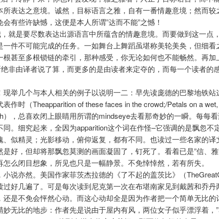
本所表达之意境。诚然，目标语言之雅，自有一番情趣意境；然而较
免会有些许缺憾，这便是本人所谓”达而不能”之憾！
于我，就是要尽数表达出源语言中所蕴含的情趣意境。而要做到这一点
是一件不可能完成的任务。一如舞台上舞蹈虽堪称美轮美奂，但细看
一根甚至多根锁链的牵引，那种感受，你无论如何也不能畅然。再加
判断绝非由译者说了算，而更多的是由读者来定夺的，而每一个读者的
。
！现举几个与本人相关的例子以说明一二：早先读庞德的巴黎地铁站
Theapparition of these faces in the crowd;/Petals on a wet,
bough），总喜欢闭上眼睛用所谓的mindseye去看那奇妙的一瞬。每每
同。细究起来，全因为apparition这个词在作怪–它强调的是飘忽
魂、似精灵；光影移动，俯仰返复，都有不同。也读过一些名家的译
然是好，但却将那飘忽莫测的画面凝固了，钉死了。看着已是”信、雅
再怎么闭目想象，所见也只是一幅静景。不免悻悻然，若有所失。
小说亦然。美国作家菲茨杰拉德的《了不起的盖茨比》（TheGreatGa
读过好几遍了。可是每次读到尼克第一次在布堪南家见到戴茜和乔丹
还是不免会怦然心动。而这心动却全是因为作者把一个简单无比的词ba
妙无比的地步：作者先是说由于屋内有风，两位女子似乎漂浮着，”ast