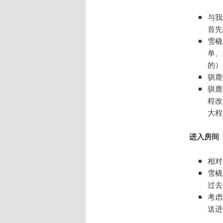
与我
首先
雪橇
单、
的）
驯鹿
驯鹿
程改
大程
进入房间
相对
雪橇
过去
考虑
送进