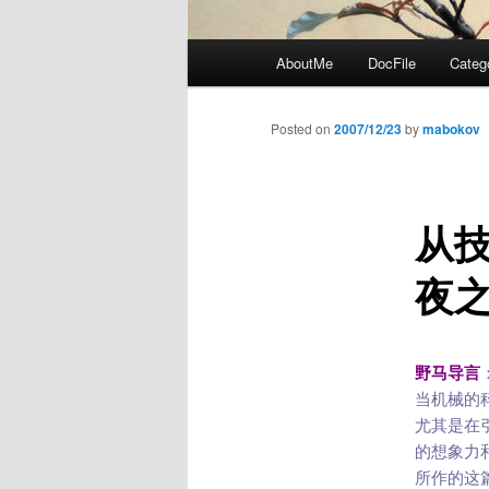
Main
AboutMe
DocFile
Categ
menu
Posted on
2007/12/23
by
mabokov
从
夜
野马导言
当机械的
尤其是在
的想象力和
所作的这