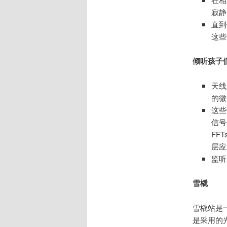
寂静
直到
这些
倾听孩子
天线
的微
这些
信号
FF
层应
监听
雪橇
雪橇站是
是采用的