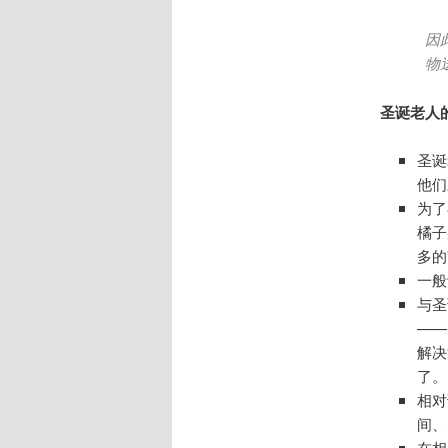
因
物
圣诞老人
圣诞
他们
为了
橘子
多的
一般
与圣
——
解决
了。
相对
间、
在相