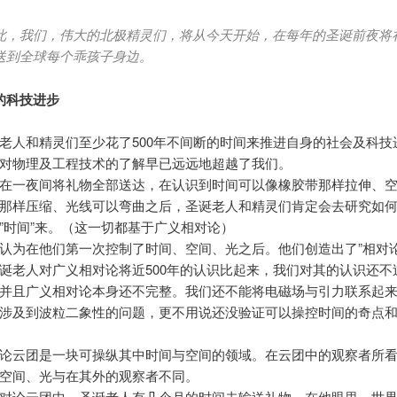
此，我们，伟大的北极精灵们，将从今天开始，在每年的圣诞前夜将
送到全球每个乖孩子身边。
的科技进步
老人和精灵们至少花了500年不间断的时间来推进自身的社会及科技
对物理及工程技术的了解早已远远地超越了我们。
在一夜间将礼物全部送达，在认识到时间可以像橡胶带那样拉伸、
那样压缩、光线可以弯曲之后，圣诞老人和精灵们肯定会去研究如
”时间”来。（这一切都基于广义相对论）
认为在他们第一次控制了时间、空间、光之后。他们创造出了”相对论
诞老人对广义相对论将近500年的认识比起来，我们对其的认识还不
并且广义相对论本身还不完整。我们还不能将电磁场与引力联系起
涉及到波粒二象性的问题，更不用说还没验证可以操控时间的奇点
论云团是一块可操纵其中时间与空间的领域。在云团中的观察者所
空间、光与在其外的观察者不同。
对论云团中，圣诞老人有几个月的时间去输送礼物。在他眼里，世