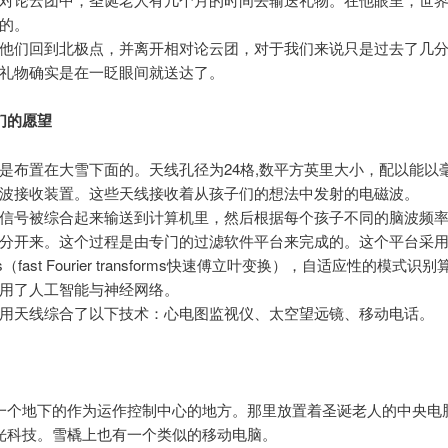
的。
他们回到北极点，并离开相对论云团，对于我们来说只是过去了几
礼物确实是在一眨眼间就送达了。
们的愿望
是布置在大雪下面的。天线孔径为24格,数平方英里大小，配以能以
波接收装置。这些天线接收着从孩子们的想法中发射的电磁波。
信号被综合起来输送到计算机里，然后根据每个孩子不同的脑波频
分开来。这个过程是由专门的过滤软件平台来完成的。这个平台采
Ts（fast Fourier transforms快速傅立叶变换），自适应性的模式
用了人工智能与神经网络。
用天线综合了以下技术：心电图监视仪、太空望远镜、移动电话。
一个地下的作为运作控制中心的地方。那里放置着圣诞老人的中央电
光科技。雪橇上也有一个类似的移动电脑。