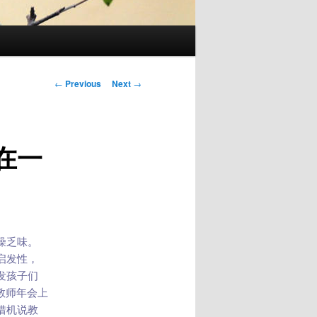
Post
←
Previous
Next
→
navigation
在一
燥乏味。
启发性，
发孩子们
州教师年会上
借机说教