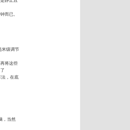
分钟而已。
毫米级调节
率再将这些
用了
识别算法，在底
脑，当然