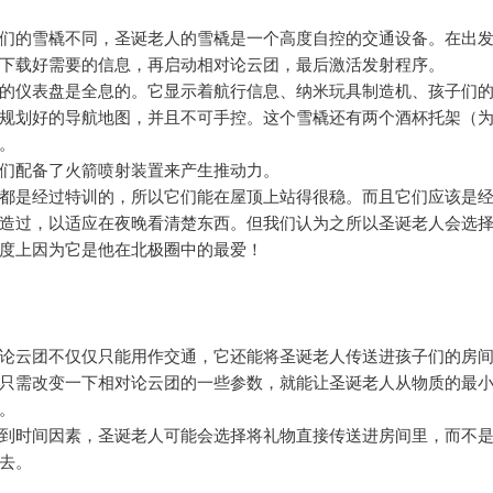
们的雪橇不同，圣诞老人的雪橇是一个高度自控的交通设备。在出
下载好需要的信息，再启动相对论云团，最后激活发射程序。
的仪表盘是全息的。它显示着航行信息、纳米玩具制造机、孩子们
规划好的导航地图，并且不可手控。这个雪橇还有两个酒杯托架（
。
们配备了火箭喷射装置来产生推动力。
都是经过特训的，所以它们能在屋顶上站得很稳。而且它们应该是
造过，以适应在夜晚看清楚东西。但我们认为之所以圣诞老人会选
度上因为它是他在北极圈中的最爱！
论云团不仅仅只能用作交通，它还能将圣诞老人传送进孩子们的房
只需改变一下相对论云团的一些参数，就能让圣诞老人从物质的最
。
到时间因素，圣诞老人可能会选择将礼物直接传送进房间里，而不
去。