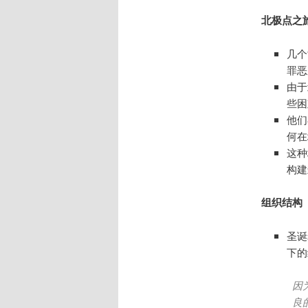
北极点之
几个
罪恶
由于
些困
他们
何在
这种
构建
组织结构
圣诞
下的
因
良