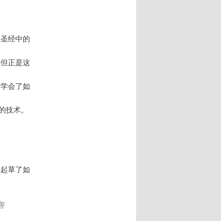
象圣经中的
。但正是这
还学会了如
的技术。
们起草了如
善