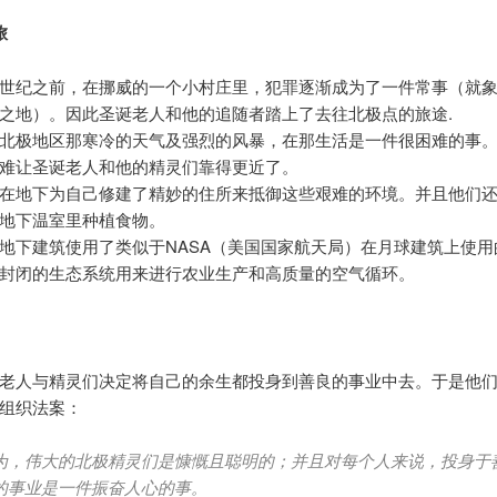
旅
世纪之前，在挪威的一个小村庄里，犯罪逐渐成为了一件常事（就
之地）。因此圣诞老人和他的追随者踏上了去往北极点的旅途.
北极地区那寒冷的天气及强烈的风暴，在那生活是一件很困难的事
难让圣诞老人和他的精灵们靠得更近了。
在地下为自己修建了精妙的住所来抵御这些艰难的环境。并且他们
地下温室里种植食物。
地下建筑使用了类似于NASA（美国国家航天局）在月球建筑上使用
封闭的生态系统用来进行农业生产和高质量的空气循环。
老人与精灵们决定将自己的余生都投身到善良的事业中去。于是他
组织法案：
为，伟大的北极精灵们是慷慨且聪明的；并且对每个人来说，投身于
的事业是一件振奋人心的事。