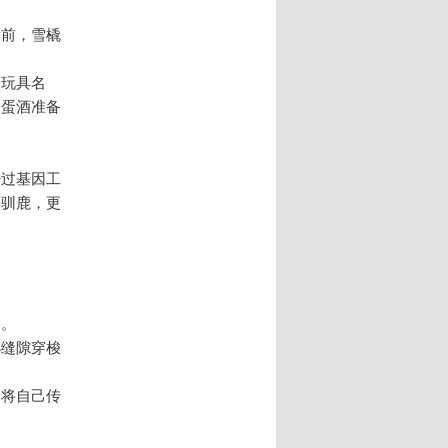
发前，雪橇
的玩具名
为蛋酒准备
经过基因工
择驯鹿，更
间。
小缝隙穿梭
是将自己传