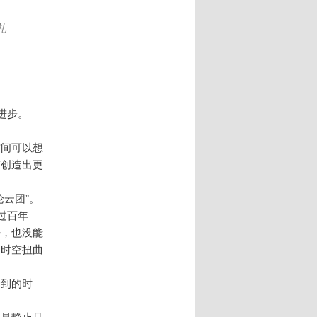
礼
进步。
空间可以想
何创造出更
云团”。
过百年
来，也没能
和时空扭曲
看到的时
界是静止且