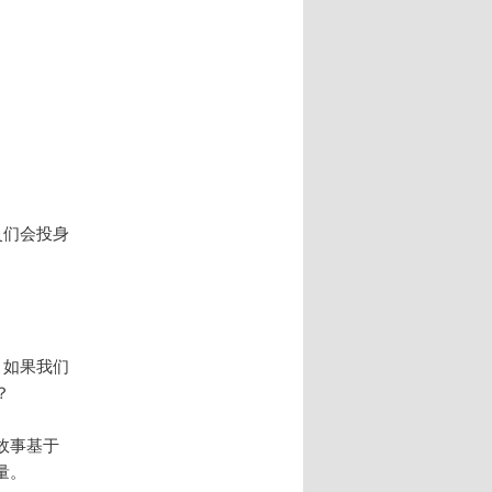
灵们会投身
？如果我们
？
故事基于
量。