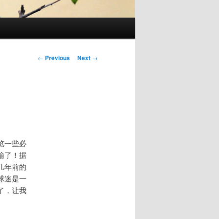
Post
←
Previous
Next
→
navigation
览一些必
输了！据
几年前的
球迷是一
了，让我