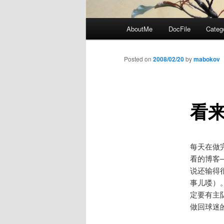
Main
AboutMe
DocFile
Categ
menu
Posted on
2008/02/20
by
mabokov
看
每天在做
看的博客
说还输得
事儿喽）
定要有主
做回球迷