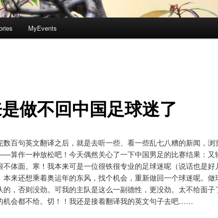
ories
MyEvents
来是做不回中国足球迷了
完数百句英文翻译之后，就是去听一些、看一些乱七八糟的新闻，浏
——算作一种放松吧！今天偶然关心了一下中国男足的比赛结果：又
很不体面。寒！我本来可是一位很铁很专业的足球迷呢（说话也是好
。本来还想乘着奥运年的东风，找个机会，重新做回一个球迷呢。做
队的，否则没劲。可我的主队是这么一副德性，更没劲。太不给面子
的机会都不给。切！！我还是接着翻译我的英文句子去吧……