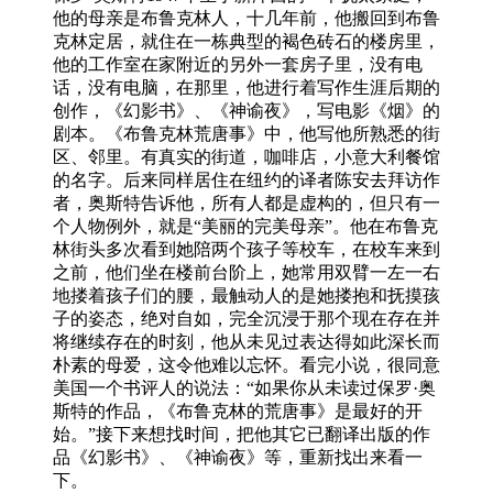
他的母亲是布鲁克林人，十几年前，他搬回到布鲁
克林定居，就住在一栋典型的褐色砖石的楼房里，
他的工作室在家附近的另外一套房子里，没有电
话，没有电脑，在那里，他进行着写作生涯后期的
创作，《幻影书》、《神谕夜》，写电影《烟》的
剧本。《布鲁克林荒唐事》中，他写他所熟悉的街
区、邻里。有真实的街道，咖啡店，小意大利餐馆
的名字。后来同样居住在纽约的译者陈安去拜访作
者，奥斯特告诉他，所有人都是虚构的，但只有一
个人物例外，就是“美丽的完美母亲”。他在布鲁克
林街头多次看到她陪两个孩子等校车，在校车来到
之前，他们坐在楼前台阶上，她常用双臂一左一右
地搂着孩子们的腰，最触动人的是她搂抱和抚摸孩
子的姿态，绝对自如，完全沉浸于那个现在存在并
将继续存在的时刻，他从未见过表达得如此深长而
朴素的母爱，这令他难以忘怀。看完小说，很同意
美国一个书评人的说法：“如果你从未读过保罗·奥
斯特的作品，《布鲁克林的荒唐事》是最好的开
始。”接下来想找时间，把他其它已翻译出版的作
品《幻影书》、《神谕夜》等，重新找出来看一
下。