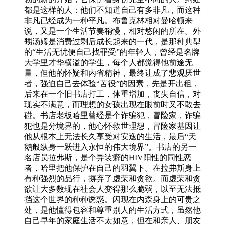
都是这样的人：他们不知道自己有多非凡，而这种
非凡已经成为一种平凡。布鲁克林相对曼哈顿来
说，又是一个生活节奏稍慢，相对悠闲的所在。外
甥汤姆是消费过剩后成长起来的一代，是那种典型
的“生活无忧便自己找罪受”的年轻人，曾经是名牌
大学里才华横溢的学生，每个人都觉得他前途无
量，但他的怀疑和内省精神，最终让成了悲观厌世
者，强迫自己去体验“苦役”的因素，先是开出租，
后来在一个旧书店打工，体重增加，丧失自信，对
现实不满意，而理想的女孩出现在眼前时又不敢去
碰。书店老板哈里曾经是个诈骗犯，冒险家，诈骗
犯也是分境界的，他心怀救世理想，冒险家基因让
他从根本上无法长久享受对安逸的生活，最后“天
鹅般纵身一跃进入永恒的伟大境界”。书店的另一
名店员拉弗斯，是个异装癖的HIV阳性的同性恋
者，哈里把他保护在自己的羽翼下。在拉弗斯身上
有种强烈的品行，摒弃了虚荣和贪欲。而虚荣和贪
欲让大多数现在社会人变得那么脆弱，以至无法抵
挡这个世界的种种诱惑。闪现在内森身上的可贵之
处，是他懂得包容和尊重别人的生活方式，虽然他
自己早年的家庭生活不太如意，但在和亲人、朋友