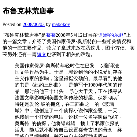
布鲁克林荒唐事
Posted on
2008/06/03
by
mabokov
“布鲁克林荒唐事”是
苌苌
2008年5月12日写在“
思维的乐趣
”上
的一篇文章，介绍了美国作家保罗·奥斯特的一些相关情况和
他的一些主要作品。读完了拿过来放在我这儿，图个方便。苌
苌另外还有一篇
短文
也谈到了相关的话题。
美国作家保罗·奥斯特年轻时住在巴黎，以翻译法
国文学作品为生。于是，就说到他的小说受到存在
主义作家的影响，这显得挺没劲的。最早看到的他
的书是《纽约三部曲》，是他写于1980年代初的作
品，那时的他三十出头，野心大于天，正在找寻从
法国文学影响到美国文学传统的桥梁。保罗·奥斯
特还是爱伦·坡的拥趸，在三部曲之一的《玻璃
城》中，他创造了一个侦探小说作家奎恩，一天，
他接到一个打错的电话，说找一位名字叫做“保罗·
奥斯特”的侦探，他将错就错，揽上了私家侦探的
活儿。随后就不断给自己设置稀奇古怪的悬念，终
于将自己编制到一种不由自主的行动规程中。