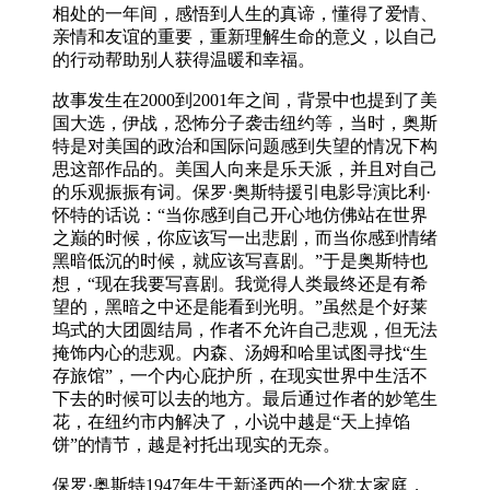
相处的一年间，感悟到人生的真谛，懂得了爱情、
亲情和友谊的重要，重新理解生命的意义，以自己
的行动帮助别人获得温暖和幸福。
故事发生在2000到2001年之间，背景中也提到了美
国大选，伊战，恐怖分子袭击纽约等，当时，奥斯
特是对美国的政治和国际问题感到失望的情况下构
思这部作品的。美国人向来是乐天派，并且对自己
的乐观振振有词。保罗·奥斯特援引电影导演比利·
怀特的话说：“当你感到自己开心地仿佛站在世界
之巅的时候，你应该写一出悲剧，而当你感到情绪
黑暗低沉的时候，就应该写喜剧。”于是奥斯特也
想，“现在我要写喜剧。我觉得人类最终还是有希
望的，黑暗之中还是能看到光明。”虽然是个好莱
坞式的大团圆结局，作者不允许自己悲观，但无法
掩饰内心的悲观。内森、汤姆和哈里试图寻找“生
存旅馆”，一个内心庇护所，在现实世界中生活不
下去的时候可以去的地方。最后通过作者的妙笔生
花，在纽约市内解决了，小说中越是“天上掉馅
饼”的情节，越是衬托出现实的无奈。
保罗·奥斯特1947年生于新泽西的一个犹太家庭，