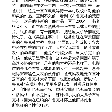
然而，国内有几个很好的出版编辑推崇保罗·奥斯
特，他的译作在这一年内，一本接一本地出来，潜
意识中，还是一直在默默等待一本可以校正对他的
印象的作品。直到不久前，看到《布鲁克林的荒唐
事》，这是他很新的一部作品，写于2005年，书名
很吸引人，而封面果然就是一张布鲁克林大桥的照
片。很多年前，有一部电影，把这座大桥给彻底史
诗化了。在《美国往事》中，经常出现在背景画面
中的布鲁克林大桥，象征了“面条儿”的成长：当大
桥还在打桩的时候（注：大桥实际建造于影片故事
发生的40年前），他是个青涩少年，当大桥完工的
时候，他成了黑帮领袖，当35年后大桥周围布满了
高速公路的时候，只有他和大桥还是老样子。电影
讲的是几个布鲁克林混混的人生，一说起来，总是
记得穿着黑色大衣的伙伴们，意气风发地走在直冲
云霄的布鲁克林大桥下面，也挺伤感的。所以“布
鲁克林”在我的字典里更多是代表一种强调群体生
活，守旧但也充满生气，脚踏实地但也充满冒险的
生活风格，而不是日后，辣妹和小贝的大儿子布鲁
克林（因为在纽约的布鲁克林怀上他而得此名），
所象征的个性化狂欢。