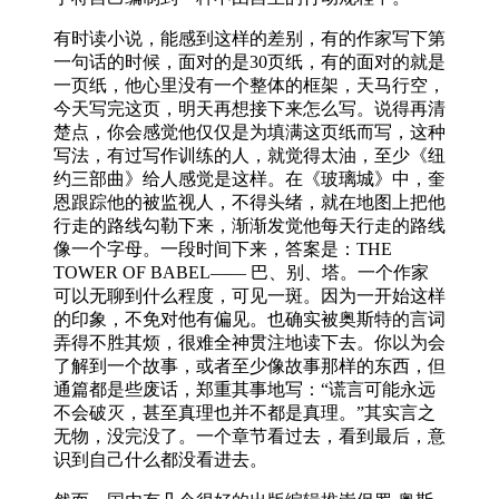
有时读小说，能感到这样的差别，有的作家写下第
一句话的时候，面对的是30页纸，有的面对的就是
一页纸，他心里没有一个整体的框架，天马行空，
今天写完这页，明天再想接下来怎么写。说得再清
楚点，你会感觉他仅仅是为填满这页纸而写，这种
写法，有过写作训练的人，就觉得太油，至少《纽
约三部曲》给人感觉是这样。在《玻璃城》中，奎
恩跟踪他的被监视人，不得头绪，就在地图上把他
行走的路线勾勒下来，渐渐发觉他每天行走的路线
像一个字母。一段时间下来，答案是：THE
TOWER OF BABEL—— 巴、别、塔。一个作家
可以无聊到什么程度，可见一斑。因为一开始这样
的印象，不免对他有偏见。也确实被奥斯特的言词
弄得不胜其烦，很难全神贯注地读下去。你以为会
了解到一个故事，或者至少像故事那样的东西，但
通篇都是些废话，郑重其事地写：“谎言可能永远
不会破灭，甚至真理也并不都是真理。”其实言之
无物，没完没了。一个章节看过去，看到最后，意
识到自己什么都没看进去。