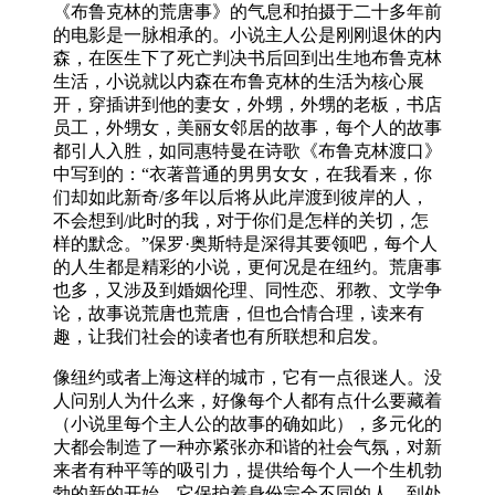
《布鲁克林的荒唐事》的气息和拍摄于二十多年前
的电影是一脉相承的。小说主人公是刚刚退休的内
森，在医生下了死亡判决书后回到出生地布鲁克林
生活，小说就以内森在布鲁克林的生活为核心展
开，穿插讲到他的妻女，外甥，外甥的老板，书店
员工，外甥女，美丽女邻居的故事，每个人的故事
都引人入胜，如同惠特曼在诗歌《布鲁克林渡口》
中写到的：“衣著普通的男男女女，在我看来，你
们却如此新奇/多年以后将从此岸渡到彼岸的人，
不会想到/此时的我，对于你们是怎样的关切，怎
样的默念。”保罗·奥斯特是深得其要领吧，每个人
的人生都是精彩的小说，更何况是在纽约。荒唐事
也多，又涉及到婚姻伦理、同性恋、邪教、文学争
论，故事说荒唐也荒唐，但也合情合理，读来有
趣，让我们社会的读者也有所联想和启发。
像纽约或者上海这样的城市，它有一点很迷人。没
人问别人为什么来，好像每个人都有点什么要藏着
（小说里每个主人公的故事的确如此），多元化的
大都会制造了一种亦紧张亦和谐的社会气氛，对新
来者有种平等的吸引力，提供给每个人一个生机勃
勃的新的开始，它保护着身份完全不同的人。到处