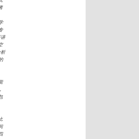
者
。
学
专
开讲
空
分析
的
能
，
包
比
间
四