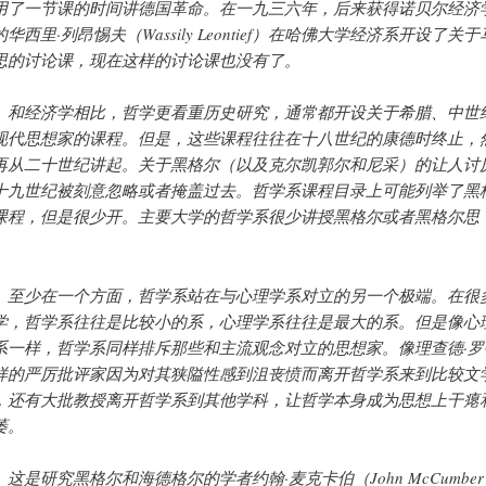
用了一节课的时间讲德国革命。在一九三六年，后来获得诺贝尔经济
华西里·列昂惕夫（Wassily Leontief）在哈佛大学经济系开设了关于
思的讨论课，现在这样的讨论课也没有了。
经济学相比，哲学更看重历史研究，通常都开设关于希腊、中世
现代思想家的课程。但是，这些课程往往在十八世纪的康德时终止，
再从二十世纪讲起。关于黑格尔（以及克尔凯郭尔和尼采）的让人讨
十九世纪被刻意忽略或者掩盖过去。哲学系课程目录上可能列举了黑
课程，但是很少开。主要大学的哲学系很少讲授黑格尔或者黑格尔思
。
少在一个方面，哲学系站在与心理学系对立的另一个极端。在很
学，哲学系往往是比较小的系，心理学系往往是最大的系。但是像心
系一样，哲学系同样排斥那些和主流观念对立的思想家。像理查德·罗
样的严厉批评家因为对其狭隘性感到沮丧愤而离开哲学系来到比较文
，还有大批教授离开哲学系到其他学科，让哲学本身成为思想上干瘪
萎。
是研究黑格尔和海德格尔的学者约翰·麦克卡伯（John McCumber