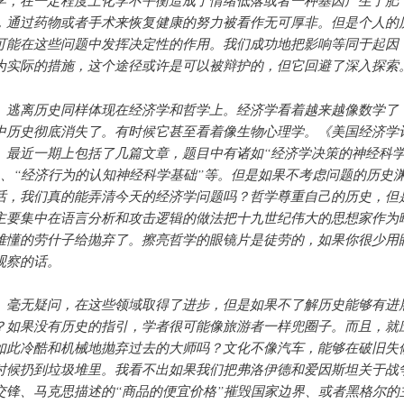
学，在一定程度上化学不平衡造成了情绪低落或者一种基因产生了肥
，通过药物或者手术来恢复健康的努力被看作无可厚非。但是个人的
可能在这些问题中发挥决定性的作用。我们成功地把影响等同于起因
为实际的措施，这个途径或许是可以被辩护的，但它回避了深入探索
离历史同样体现在经济学和哲学上。经济学看着越来越像数学了
中历史彻底消失了。有时候它甚至看着像生物心理学。《美国经济学
》最近一期上包括了几篇文章，题目中有诸如“经济学决策的神经科
”、“经济行为的认知神经科学基础”等。但是如果不考虑问题的历史
话，我们真的能弄清今天的经济学问题吗？哲学尊重自己的历史，但
主要集中在语言分析和攻击逻辑的做法把十九世纪伟大的思想家作为
难懂的劳什子给抛弃了。擦亮哲学的眼镜片是徒劳的，如果你很少用
观察的话。
无疑问，在这些领域取得了进步，但是如果不了解历史能够有进
？如果没有历史的指引，学者很可能像旅游者一样兜圈子。而且，就
如此冷酷和机械地抛弃过去的大师吗？文化不像汽车，能够在破旧失
时候扔到垃圾堆里。我看不出如果我们把弗洛伊德和爱因斯坦关于战
交锋、马克思描述的“商品的便宜价格”摧毁国家边界、或者黑格尔的