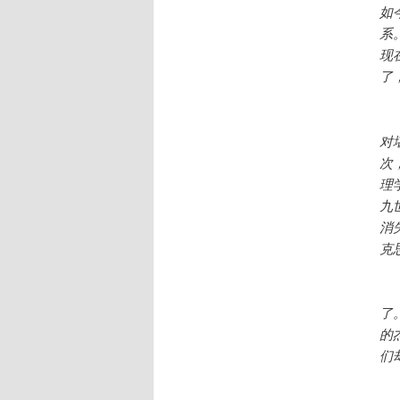
如
系
现
了
在
对
次
理
九
消
克
再
了
的
们
单