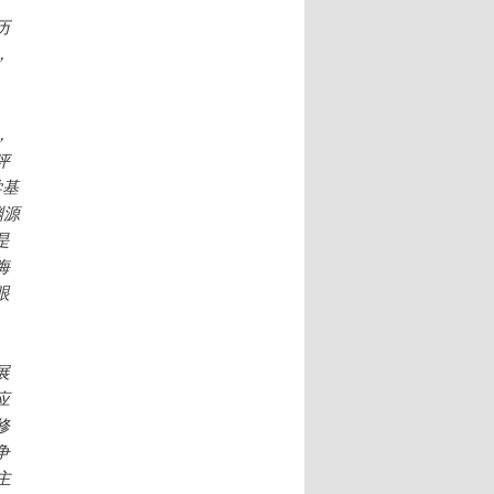
历
，
。
，
评
学基
渊源
是
晦
眼
展
应
修
争
主