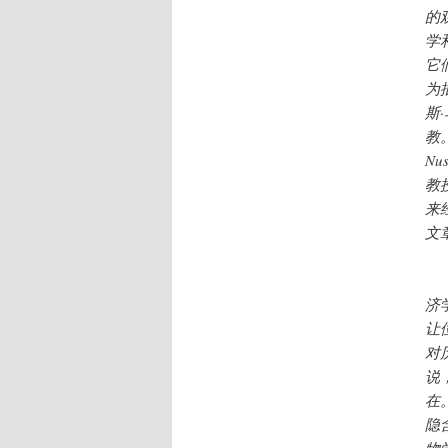
的
学
它
为
斯·
教
N
教
来
文
对
济
让
对
说
在
隐