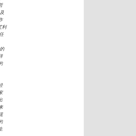
哲
以及
作
艾利
系任
光的
样
的
经
家
出
来
现
的
生