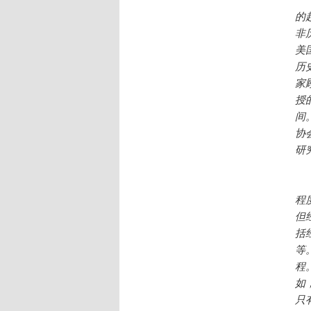
的
非
美
历
家
授
间
协
研
同
程
但
括
等
程
如
只