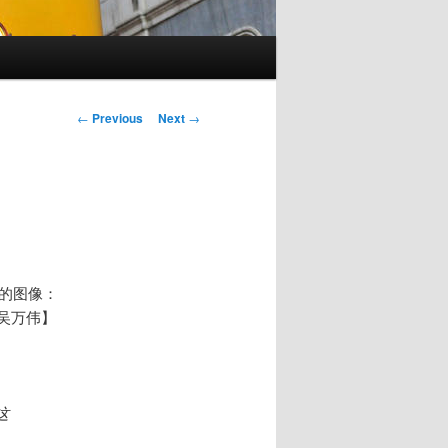
Post
←
Previous
Next
→
navigation
的图像：
吴万伟】
这
。