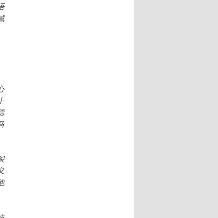
语
域
。
心
十
德
马
裂
义
他
统