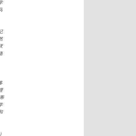
学
马
纪
然
厌
格
多
理
蒂
学
和
）