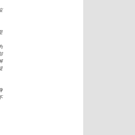
应
是
为
却
解
提
身
不