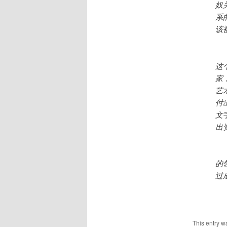
奴
系
该
当
这
家
艺
付
文
出
因
的
过
（译
This entry w