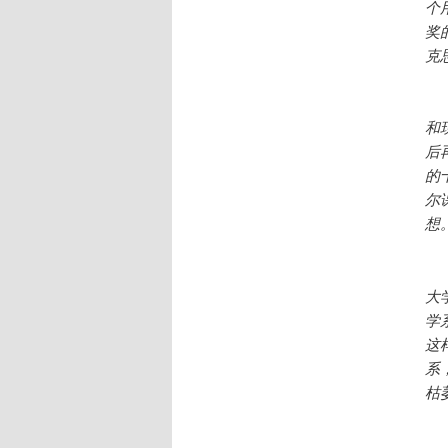
个
奖的
克
和
和
后
的
尔
想
至
大
学
这
系
枯
这