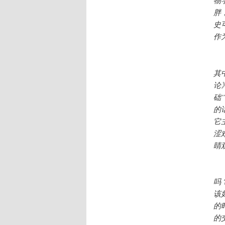
物
胖
史
作
逃
其
论
础
的
它
涩
睛
毫
吗
该
的
的