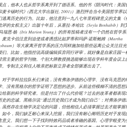
观点，他本人也从哲学系离开到了德语系。他的书《阴沟时代：美国
和麦卡锡时代》(西北大学出版社, 2001)）激烈抨击当今美国哲学界
们逃离历史的行为。比如，他注意到一九八七年里程碑意义的文集《
批评的女权主义》出版十年后，从塞拉·本哈比（Seyla Benhabib）到
马瑞恩·杨（Iris Marion Young）的所有投稿者没有一个仍然在哲学
。麦克卡伯注意到迫使或者诱惑比如罗蒂和玛萨·诺斯鲍姆（Martha
ussbaum）等大家离开哲学系的压力同样施加给那些远离公众关注目
授们。比如，他指控说高级编辑摈弃同行评审，就好像是自家庄园一
经营主要的哲学刊物。个别大牌教授挑选能够出现在学科年度会议上
章。专制主义和任人唯亲把标新立异者全部驱逐出去了。
于学科拉拉队长们来说，没有弗洛伊德的心理学、没有马克思的
学、没有黑格尔的哲学证明了思想的进步。从前这些模糊不清的思想
位给新的科学研究者。但是付出了什么代价呢？过去的改革者都表现
历史的忠诚。黑格尔说“通过历史我们才成为我们自己”；对弗洛伊德
，虽然存在生物学决定论的问题，但他相信人必须掌握过去才能掌握
。如今，我们缺乏耐心来深入挖掘，我们没有耐心阐明历史对于发现
含意义。我们想一下子找到特效药品或者准确的基因。心理学蜕变为