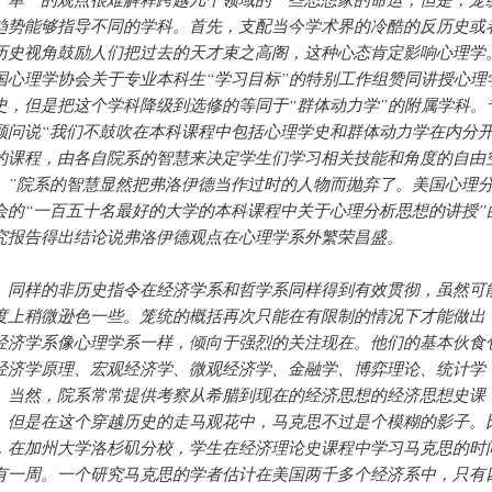
趋势能够指导不同的学科。首先，支配当今学术界的冷酷的反历史或
历史视角鼓励人们把过去的天才束之高阁，这种心态肯定影响心理学
国心理学协会关于专业本科生“学习目标”的特别工作组赞同讲授心理
史，但是把这个学科降级到选修的等同于“群体动力学”的附属学科。
顾问说“我们不鼓吹在本科课程中包括心理学史和群体动力学在内分
的课程，由各自院系的智慧来决定学生们学习相关技能和角度的自由
。”院系的智慧显然把弗洛伊德当作过时的人物而抛弃了。美国心理
会的“一百五十名最好的大学的本科课程中关于心理分析思想的讲授”
究报告得出结论说弗洛伊德观点在心理学系外繁荣昌盛。
样的非历史指令在经济学系和哲学系同样得到有效贯彻，虽然可
度上稍微逊色一些。笼统的概括再次只能在有限制的情况下才能做出
经济学系像心理学系一样，倾向于强烈的关注现在。他们的基本伙食
经济学原理、宏观经济学、微观经济学、金融学、博弈理论、统计学
。当然，院系常常提供考察从希腊到现在的经济思想的经济思想史课
。但是在这个穿越历史的走马观花中，马克思不过是个模糊的影子。
，在加州大学洛杉矶分校，学生在经济理论史课程中学习马克思的时
有一周。一个研究马克思的学者估计在美国两千多个经济系中，只有