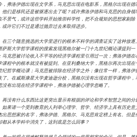
今，弗洛伊德出现在文学系，马克思出现在电影系，黑格尔出现在德
。他们是移民还是被驱逐出去了呢？或许弗洛伊德和马克思的自身领
在不景气，或许这些学科开始推崇科学性，把不合规矩的思想家剔除
，或许它们不过是通过抛弃过去来取得进步。
三个随意挑选的大学里进行的根本不科学的调查证实了这种放逐
堪萨斯大学哲学课程的搜索发现黑格尔被一门十九世纪概论课提到一
；马克思被讨论收入不平等的经济学课程里引用过一次；弗洛伊德在
学课程中的根本就没有被提到。在亚利桑纳大学，黑格尔再次出现在
世纪哲学概论课；马克思被排除在经济学之外；像往常一样，弗洛伊
失了。在威斯康星大学麦迪逊分校，黑格尔没有出现在哲学课程中，
思没有出现在经济学课程中，弗洛伊德被心理学忽略了。
没有什么东西比这更突出显示有根据的评论和学术智慧之间的分
。如果请一个受到教育的人列举心理学、哲学、经济学上具有历史意
杰出思想家的名字，弗洛伊德、黑格尔、马克思肯定榜上有名。但是
却都从本学科中消失了，这到底是怎么回事？
一的观点很难解释跨越几个领域的一些思想家的命运，但是，笼