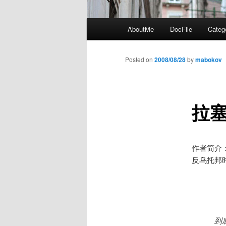
Main
AboutMe
DocFile
Categ
menu
Posted on
2008/08/28
by
mabokov
拉塞
作者简介
反乌托邦
为
心
到