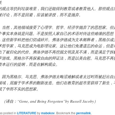
关
的观点等扔到垃圾堆里，我们还能得到教育或者教育他人。那些观点
被讨论，而不是回避，应该被讲授，而不是抛弃。
然，其他领域接受了心理学、哲学、经济学抛弃了的思想家。但
个事实本身就是问题。不是按照人家自己的术语对待这些难缠的思想
，这些新学科把他们切成碎片。弗洛伊德成为文本阐释者，黑格尔成
术哲学家，马克思成为电影理论家。这让他们免遭遗忘的命运，但是
出了被归化的代价。弗洛伊德不再挖掘文明及其不满，而是满足于拆
字游戏。黑格尔不再探索自由的辩证法，而是以美自慰。马克思不再
资本运行的提纲，而是在解构观众。
为黑格尔、马克思、弗洛伊德太晦涩难解或者太过时而被赶出自
领域，屈服于学术界的翻新改造。他们在教育的超市里获得了新生，
成了华而不实的思想家。
自：“Gone, and Being Forgotten”by Russell Jacoby）
as posted in
LITERATURE
by
mabokov
. Bookmark the
permalink
.