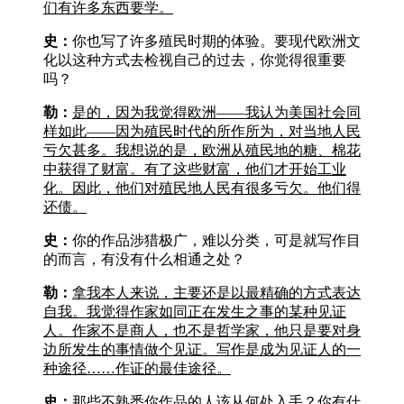
们有许多东西要学。
史：
你也写了许多殖民时期的体验。要现代欧洲文
化以这种方式去检视自己的过去，你觉得很重要
吗？
勒：
是的，因为我觉得欧洲——我认为美国社会同
样如此——因为殖民时代的所作所为，对当地人民
亏欠甚多。我想说的是，欧洲从殖民地的糖、棉花
中获得了财富。有了这些财富，他们才开始工业
化。因此，他们对殖民地人民有很多亏欠。他们得
还债。
史：
你的作品涉猎极广，难以分类，可是就写作目
的而言，有没有什么相通之处？
勒：
拿我本人来说，主要还是以最精确的方式表达
自我。我觉得作家如同正在发生之事的某种见证
人。作家不是商人，也不是哲学家，他只是要对身
边所发生的事情做个见证。写作是成为见证人的一
种途径……作证的最佳途径。
史：
那些不熟悉你作品的人该从何处入手？你有什