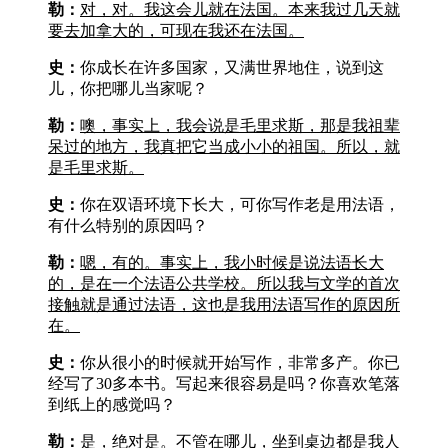
勒：
对，对。我这会儿就在法国。本来我过几天就
要去加拿大的，可现在我还在法国。
史：
你成长在许多国家，又满世界地住，说到这
儿，你把哪儿当家呢？
勒：
噢，事实上，我会说是毛里求斯，那是我祖辈
呆过的地方，我真把它当成小小的祖国。所以，就
是毛里求斯。
史：
你在双语环境下长大，可你写作老是用法语，
有什么特别的原因吗？
勒：
嗯，有的。事实上，我小时候是说法语长大
的，是在一个法语公共学校。所以我与文学的首次
接触就是通过法语，这也是我用法语写作的原因所
在。
史：
你从很小的时候就开始写作，非常多产。你已
经写了30多本书。写起来很容易是吗？你喜欢笔落
到纸上的感觉吗？
勒：
是，绝对是。不管在哪儿，坐到桌边都是我人