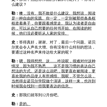
么建议？
勒：
噢，没有。我不敢提什么建议。我想说，阅读
是一种自由的实践。你一定，一定别被那些条条框
框牵着鼻子，你要跟着感觉走。我认为读者是自由
的，可以从自己想要的任何书开始。在阅读的时
候，他们没必要听从人家的安排。
史：
答得真好，谢谢。对了，最后一个问题。诺贝
尔奖会令人声名大增。你有没有什么特别的想法，
要通过这种名声来传达给大家的呢？
勒：
嗯，我得想想。这……咋说呢，很难对付这种
情况，因为我不熟悉……这不是我习惯的表达自己
想法的方式。还是这么说吧，我更喜欢被阅读，更
喜欢我的作品使人有所感悟。我呢，不管怎么说，
当然得去诺贝尔学院做个演讲，这样一来，也许到
时候我会找到一些我要表达的信息。
史：
那我们就等到12月份吧。
勒：
是的。