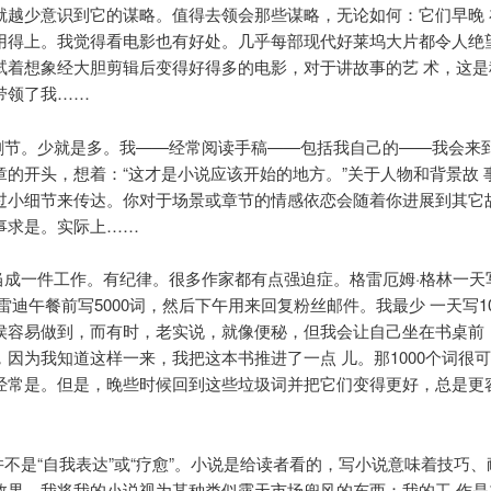
就越少意识到它的谋略。值得去领会那些谋略，无论如何：它们早晚 
用得上。我觉得看电影也有好处。几乎每部现代好莱坞大片都令人绝
试着想象经大胆剪辑后变得好得多的电影，对于讲故事的艺 术，这是
带领了我……
般删节。少就是多。我——经常阅读手稿——包括我自己的——我会来
章的开头，想着：“这才是小说应该开始的地方。”关于人物和背景故 
过小细节来传达。你对于场景或章节的情感依恋会随着你进展到其它
事求是。实际上……
作当成一件工作。有纪律。很多作家都有点强迫症。格雷厄姆·格林一天写
雷迪午餐前写5000词，然后下午用来回复粉丝邮件。我最少 一天写10
侯容易做到，而有时，老实说，就像便秘，但我会让自己坐在书桌前
，因为我知道这样一来，我把这本书推进了一点 儿。那1000个词很
经常是。但是，晚些时候回到这些垃圾词并把它们变得更好，总是更
并不是“自我表达”或“疗愈”。小说是给读者看的，写小说意味着技巧
效果。我将我的小说视为某种类似露天市场兜风的东西：我的工 作是