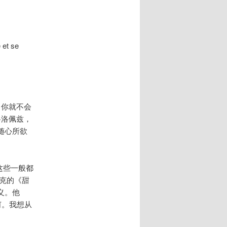
 se
，你就不会
·洛佩兹，
随心所欲
这些一般都
克的《甜
义。他
何。我想从