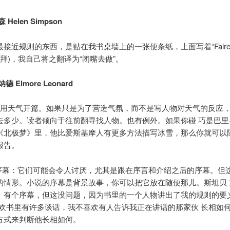
Helen Simpson
接近规则的东西，是贴在我书桌墙上的一张便条纸，上面写着“Faire et
”(福楼拜)，我自己将之翻译为“闭嘴去做”。
 Elmore Leonard
要用天气开篇。如果只是为了营造气氛，而不是写人物对天气的反应
去多少。读者倾向于往前翻寻找人物。也有例外。如果你碰 巧是巴里
《北极梦》里，他比爱斯基摩人有更多方法描写冰雪，那么你就可以
报告。
写序幕：它们可能会令人讨厌，尤其是跟在序言和介绍之后的序幕。但
的情形。小说的序幕是背景故事，你可以把它放在随便那儿。斯坦贝 
》有个序幕，但这没问题，因为书里的一个人物讲出了我的规则的要
喜欢书里有许多谈话，我不喜欢有人告诉我正在讲话的那家伙 长相如
方式来判断他长相如何。