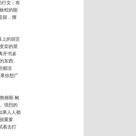
的行文；有
旅程的能
逗留，挪
幕上的胡言
变卖的屋
离开书桌
的东西。
些都没
。如果你想广
詹姆斯·鲍
、强烈的
如果人人都
很重要
试着去打