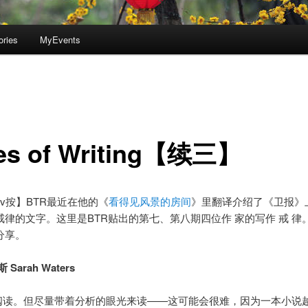
ories
MyEvents
es of Writing【续三】
kov按】BTR最近在他的《
看得见风景的房间
》里翻译介绍了《卫报》
戒律的文字。这里是BTR贴出的第七、第八期四位作 家的写作 戒 律
分享。
Sarah Waters
般阅读。但尽量带着分析的眼光来读——这可能会很难，因为一本小说