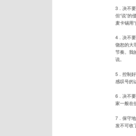
3．决不
但“说”的
麦卡锡用
4．决不
饶恕的大
节奏。我
说。
5．控制
感叹号的
6．决不要
家一般在
7．保守
发不可收