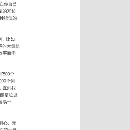
在你自己
望的冗长
种绝佳的
到，比如
事的大量信
故事而消
500个
00个词
，直到我
可能是垃圾
容易一
、耐心、无
在第一章