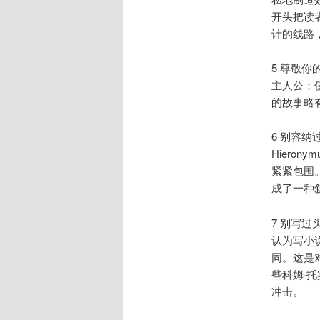
开头把读
计的线路
5 尊敬
主人公；
的故事略
6 别容
Hiero
紧紧包围
成了一种
7 别写
认为写小
同。这是
些科姆·
冲击。