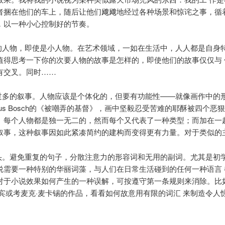
者捆在他们的车上，随后让他们飕飕地经过各种场景和惊诧之事，循
，以一种小心控制好的节奏。
你的人物，即使是小人物。在艺术领域，一如在生活中，人人都是自身
值得思考一下你的次要人物的故事是怎样的，即使他们的故事仅仅与 
有交叉。同时……
纳过多的叙事。人物应该是个体化的，但要有功能性——就像画作中的
nymus Bosch的《被嘲弄的基督》，画中坚毅忍受苦难的耶酥被四个恶
。每个人物都是独一无二的，然而每个又代表了一种类型；而加在一起
叙事，这种叙事因如此紧凑简约的建构而变得更有力量。对于类似的
过头。避免重复的句子，分散注意力的形容词和无用的副词。尤其是初
说需要一种特别的华丽词藻，与人们在日常生活碰到的任何一种语言 
对于小说效果如何产生的一种误解，可按遵守第一条规则来消除。比
托宾或考麦克·麦卡锡的作品，看看如何故意用有限的词汇 来制造令人