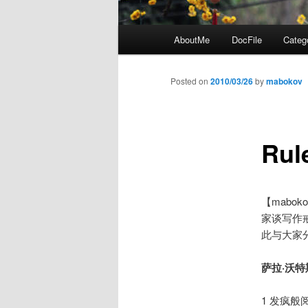
Main
AboutMe
DocFile
Categ
menu
Posted on
2010/03/26
by
mabokov
Rul
【mabo
家谈写作
此与大家
萨拉·沃特斯 
1 发疯