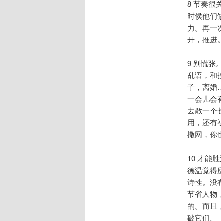
8 节奏
时侯他们
力。再一
开，推进
9 别慌
乱语，和
子，离婚
一会儿会
去散一个
用，还有祈
撒网，你也
10 才
德温觉得
诗性。没
节省人物
的。而且
破它们。