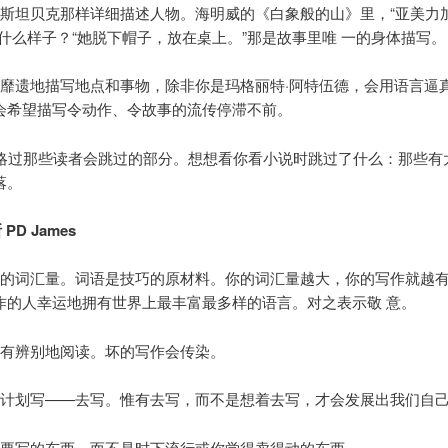
像斯坦贝克那样详细描述人物。海明威的《白象般的山》里，“亚美力
是什么样子？“她脱下帽子，放在桌上。”那是故事里唯 一的身体描写。
细靡遗地描写地点和事物，除非你是玛格丽特·阿特伍德，会用语言逼
会希望描写令动作、令故事的流传停滞不前。
量略过那些读者会跳过的部分。想想看你看小说时跳过了什么：那些有
落。
PD James
你的词汇量。词语是技巧的原材料。你的词汇量越大，你的写作就越
作的人幸运地拥有世界上最丰富最多样的语言。对之表示敬 意。
而有辨别地阅读。坏的写作会传染。
是计划写——去写。惟有去写，而不是想着去写，才会发展出我们自
需要写的东西，而不是时下流行或你觉得卖得动的东西。