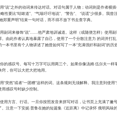
要用“说”之外的动词来传达对话。对话句属于人物；动词则是作者横插
侵略性要比“咕哝道”、“气喘吁吁地说”、“警告”、 “说谎”少很多。我曾
“她郑重声明”结束一句对话，而不得不放下书去查字典。
要用副词来修饰“说”……他严肃地训诫道。这样（或随便怎样）使用副
罪。由此作者认真地暴露了自己，使用了一个分散注意力 的词并打乱
的一本书里有个人物讲述了她曾如何写了一本“充满强奸和副词”的历
好你的感叹号。每写十万字可以用两三个。如果你像汤姆·伍尔夫一样
诀窍，你可以大把大把地用。
用“突然”或者“一团糟”这样的词。这条规则无须解释。我注意到使用“
使用感叹号时缺少控制。
地使用方言、行话。一旦你按照发音来拼写对话，让书页上充满了撇
了。注意一下安妮·普鲁在她的短篇集《近距离》中记录怀 俄明风味