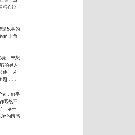
着精心设
特定故事的
你的主角
形象。想想
狠狠的男人
他们 构
主题……
学者，似乎
都迥然不
如，读一
惊异的情感