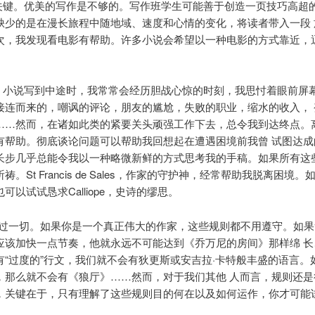
很关键。优美的写作是不够的。写作班学生可能善于创造一页技巧高超
缺少的是在漫长旅程中随地域、速度和心情的变化，将读者带入一段 
次，我发现看电影有帮助。许多小说会希望以一种电影的方式靠近，
。
张。小说写到中途时，我常常会经历胆战心惊的时刻，我思忖着眼前屏
接连而来的，嘲讽的评论，朋友的尴尬，失败的职业，缩水的收入， 
……然而，在诸如此类的紧要关头顽强工作下去，总令我到达终点。
有帮助。彻底谈论问题可以帮助我回想起在遭遇困境前我曾 试图达成
长步几乎总能令我以一种略微新鲜的方式思考我的手稿。如果所有这
祷。St Francis de Sales，作家的守护神，经常帮助我脱离困境
可以试试恳求Calliope，史诗的缪思。
能胜过一切。如果你是一个真正伟大的作家，这些规则都不用遵守。如果
应该加快一点节奏，他就永远不可能达到《乔万尼的房间》那样绵 长
有“过度的”行文，我们就不会有狄更斯或安吉拉·卡特般丰盛的语言。
，那么就不会有《狼厅》……然而，对于我们其他 人而言，规则还是
，关键在于，只有理解了这些规则目的何在以及如何运作，你才可能