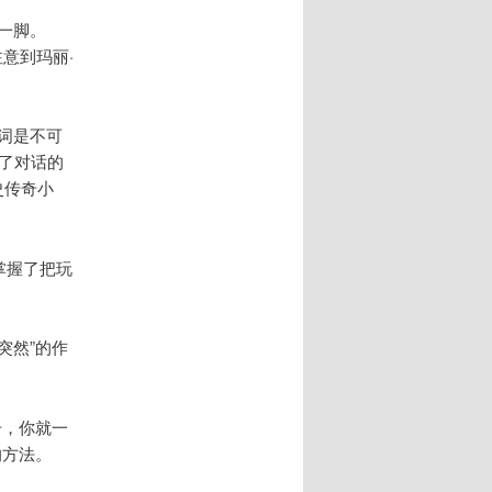
一脚。
注意到玛丽·
词是不可
了对话的
史传奇小
掌握了把玩
突然”的作
号，你就一
的方法。