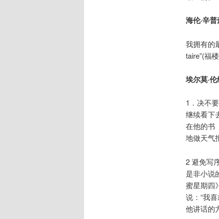
海伦·辛普森 
我拥有的最
taire
埃尔莫·伦纳德
1．决不
继续看下
在他的书
地做天气
2 避免
是非小说
蜜星期四
说：“我
他讲话的