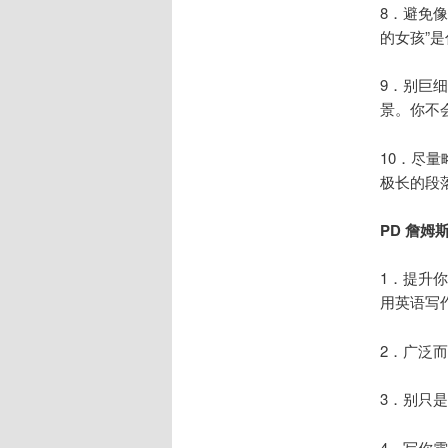
8．避免
的女孩”
9．别巨
景。你不
10．尽
极长的段
PD 詹姆斯 
1．提升
用英语写
2．广泛
3．别只
4．写你