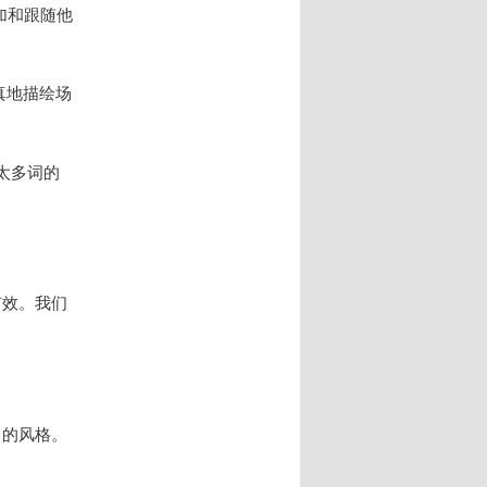
加和跟随他
真地描绘场
太多词的
有效。我们
己的风格。