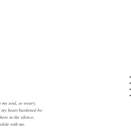
 my soul, so weary;
 my heart burdened be;
here in the silence,
while with me.