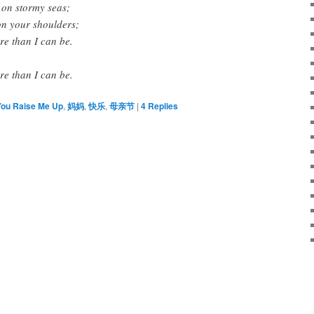
 on stormy seas;
on your shoulders;
e than I can be.
e than I can be.
You Raise Me Up
,
妈妈
,
快乐
,
母亲节
|
4
Replies