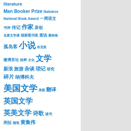
literature
Man Booker Prize
Nabokov
一周语文
National Book Award
作家
传记
原创
书评
图说
国家图书奖
名家文学课
塞林格
小说
孤岛客
布克奖
文学
微博言论
拾粹
文化
琐记
杂谈
新浪
旅游
研究
碎片
纳博科夫
美国文学
翻译
美图
英国文学
英美文学
诗歌
读书
黄集伟
闲扯
随笔