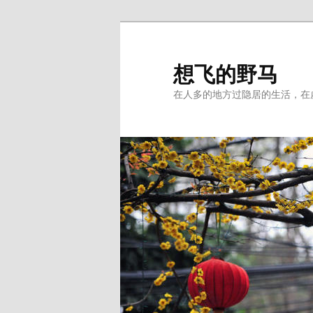
Skip
Skip
to
to
primary
secondary
想飞的野马
content
content
在人多的地方过隐居的生活，在