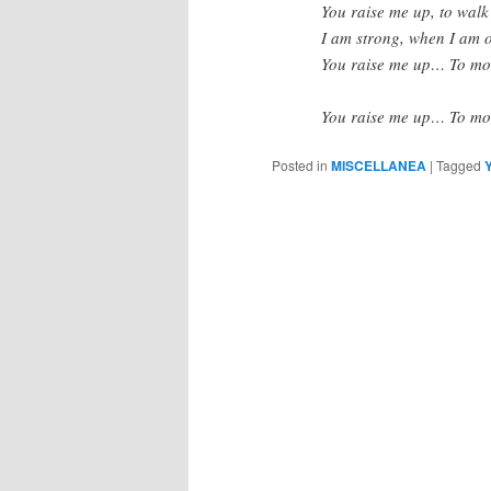
You raise me up, to walk
I am strong, when I am 
You raise me up… To mor
You raise me up… To mor
Posted in
MISCELLANEA
|
Tagged