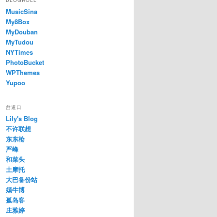
BLOGROLL
MusicSina
My8Box
MyDouban
MyTudou
NYTimes
PhotoBucket
WPThemes
Yupoo
岔道口
Lily's Blog
不许联想
东东枪
严峰
和菜头
土摩托
大巴备份站
嫣牛博
孤岛客
庄雅婷