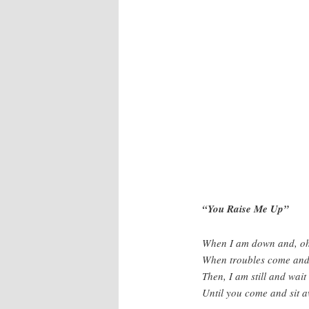
“You Raise Me Up”
When I am down and, oh
When troubles come and
Then, I am still and wait 
Until you come and sit a