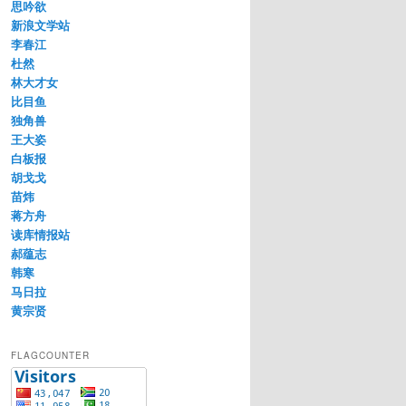
思吟欲
新浪文学站
李春江
杜然
林大才女
比目鱼
独角兽
王大姿
白板报
胡戈戈
苗炜
蒋方舟
读库情报站
郝蕴志
韩寒
马日拉
黄宗贤
FLAGCOUNTER