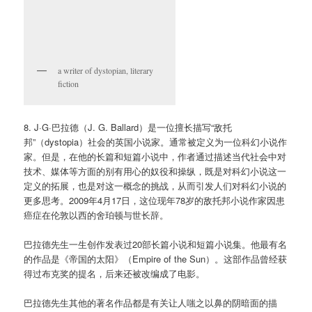
a writer of dystopian, literary
fiction
8. J·G·巴拉德（J. G. Ballard）是一位擅长描写“敌托
邦”（dystopia）社会的英国小说家。通常被定义为一位科幻小说作
家。但是，在他的长篇和短篇小说中，作者通过描述当代社会中对
技术、媒体等方面的别有用心的奴役和操纵，既是对科幻小说这一
定义的拓展，也是对这一概念的挑战，从而引发人们对科幻小说的
更多思考。2009年4月17日，这位现年78岁的敌托邦小说作家因患
癌症在伦敦以西的舍珀顿与世长辞。
巴拉德先生一生创作发表过20部长篇小说和短篇小说集。他最有名
的作品是《帝国的太阳》（Empire of the Sun）。这部作品曾经获
得过布克奖的提名，后来还被改编成了电影。
巴拉德先生其他的著名作品都是有关让人嗤之以鼻的阴暗面的描