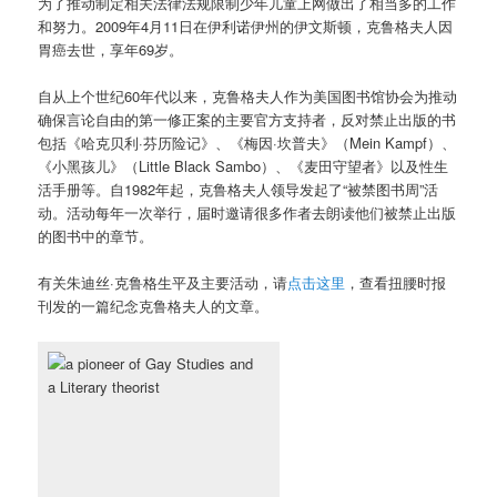
为了推动制定相关法律法规限制少年儿童上网做出了相当多的工作
和努力。2009年4月11日在伊利诺伊州的伊文斯顿，克鲁格夫人因
胃癌去世，享年69岁。
自从上个世纪60年代以来，克鲁格夫人作为美国图书馆协会为推动
确保言论自由的第一修正案的主要官方支持者，反对禁止出版的书
包括《哈克贝利·芬历险记》、《梅因·坎普夫》（Mein Kampf）、
《小黑孩儿》（Little Black Sambo）、《麦田守望者》以及性生
活手册等。自1982年起，克鲁格夫人领导发起了“被禁图书周”活
动。活动每年一次举行，届时邀请很多作者去朗读他们被禁止出版
的图书中的章节。
有关朱迪丝·克鲁格生平及主要活动，请
点击这里
，查看扭腰时报
刊发的一篇纪念克鲁格夫人的文章。