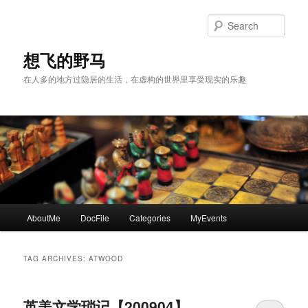
Skip
Skip
to
to
Sear
primary
secondary
content
content
想飞的野马
在人多的地方过隐居的生活，在虚构的世界里享受现实的乐趣
Main
AboutMe
DocFile
Categories
MyEvents
menu
TAG ARCHIVES:
ATWOOD
英美文学琐记【200904】