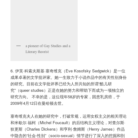
a pioneer of Gay Studies and a
Literary theorist
6. 伊芙·科索夫斯基·塞奇维克（Eve Kosofsky Sedgwick）是一位
成果卓著的文学批评家。她一生致力于小说作品中的有关性别身份
的研究。目前在文学批评界已经为人所共知的所谓“酷儿研
究”（queer studies）正是在她的努力和帮助下而成为一项独立的
研究方向。 不幸的是，这位现年58岁的专家，因患乳房癌，于
2009年4月12日在曼哈顿去世。
塞奇维克夫人在她的研究中，打破常规，运用女权主义的相关理论
和米歇尔·福柯（Michel Foucault）的后结构主义理论，对查尔斯·
狄更斯（Charles Dickens）和亨利·詹姆斯（Henry James）作品
中隐含的“社会-性别”（socio-sexual）情节进行了深入的挖掘和剖