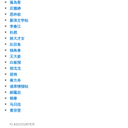
孤岛客
庄雅婷
思吟欲
新浪文学站
李春江
杜然
林大才女
比目鱼
独角兽
王大姿
白板报
胡戈戈
苗炜
蒋方舟
读库情报站
郝蕴志
韩寒
马日拉
黄宗贤
FLAGCOUNTER