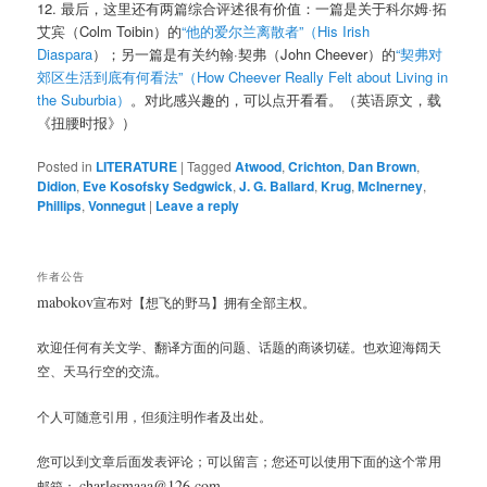
12. 最后，这里还有两篇综合评述很有价值：一篇是关于科尔姆·拓
艾宾（Colm Toibin）的
“他的爱尔兰离散者”（His Irish
Diaspara
）；另一篇是有关约翰·契弗（John Cheever）的
“契弗对
郊区生活到底有何看法”（How Cheever Really Felt about Living in
the Suburbia）
。对此感兴趣的，可以点开看看。（英语原文，载
《扭腰时报》）
Posted in
LITERATURE
|
Tagged
Atwood
,
Crichton
,
Dan Brown
,
Didion
,
Eve Kosofsky Sedgwick
,
J. G. Ballard
,
Krug
,
McInerney
,
Phillips
,
Vonnegut
|
Leave a reply
作者公告
mabokov
宣布对【想飞的野马】拥有全部主权。
欢迎任何有关文学、翻译方面的问题、话题的商谈切磋。也欢迎海阔天
空、天马行空的交流。
个人可随意引用，但须注明作者及出处。
您可以到文章后面发表评论；可以留言；您还可以使用下面的这个常用
charlesmaaa@126.com