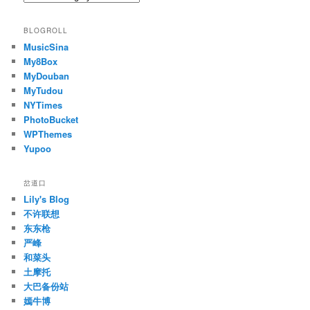
BLOGROLL
MusicSina
My8Box
MyDouban
MyTudou
NYTimes
PhotoBucket
WPThemes
Yupoo
岔道口
Lily's Blog
不许联想
东东枪
严峰
和菜头
土摩托
大巴备份站
嫣牛博