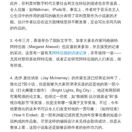
此外，菲利普对数字时代主要社会和文化特征的描述也非常逼真，
令人信服：如Walkman、iPods等。事实上，作者对于音乐在主人
公生活中的作用的描写的确充分表明了菲利普斯作为小说家的才
能。估计作者以后在这方面继续坚持不断发展，定会写出非同凡响
的作品的。
3. 今年三月，香港举办了国际文学节。加拿大著名作家玛格丽特·
阿特伍德（Margaret Atwood）也应邀前来参加，并且接受的记者
的采访。这里有一篇有关
阿特伍德的访谈记录
，非常值得一读——
尤其对那些喜欢阿特伍德、或者正在研究阿特伍德的人们来说，很
有价值。
4. 杰伊·麦欣讷奈（Jay McInerney）的作家生涯已经将近30年了，
推出过7部小说，但是能够为大家所津津乐道的还是他的第一部小
说《灯火阑珊大都市》（Bright Lights, Big City）。他还有两部研
究葡萄酒的论文集。也得过一些奖，如“詹姆斯·比尔德基金”和“多
维尔电影节”等奖项，但是没有哪一项属于文学奖项。不过，今年
他要推出的这本书可以令人们改变对他的一贯印象：《如何结束》
（How It Ended）是一部有26篇记述跨度为26年世事沧桑的短篇小
说构成的作品集。尽管这样的编辑设计未见得会取得成功，但是从
整体上看，这部小说集还是能够反映作者的创作功力的。