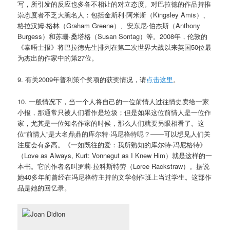
写，所引发的反应也多各不相让的对立态度。对巴拉德的作品持推
崇态度者不乏大腕名人：包括金斯利·阿米斯（Kingsley Amis）、
格拉汉姆·格林（Graham Greene）、安东尼·伯杰斯（Anthony
Burgess）和苏珊·桑塔格（Susan Sontag）等。2008年，伦敦的
《泰晤士报》将巴拉德先生排列在第二次世界大战以来英国50位最
为杰出的作家中的第27位。
9. 有关2009年普利策个奖项的获奖情况，请
点击这里
。
10. 一般情况下，当一个人将自己的一位前情人过往情史卖给一家
小报，那通常只被人们看作是垃圾；但是如果这位前情人是一位作
家，尤其是一位知名作家的时候，那么人们就要另眼相看了。这
位“前情人”是大名鼎鼎的库尔特·冯尼格特呢？——可以想见人们关
注度会有多高。《一如既往的爱：我所熟知的库尔特·冯尼格特》
（Love as Always, Kurt: Vonnegut as I Knew Him）就是这样的一
本书。它的作者名叫罗莉·拉科斯特劳（Loree Rackstraw）。据说
她40多年前曾经在冯尼格特主持的文学创作班上当过学生。这部作
品是她的回忆录。