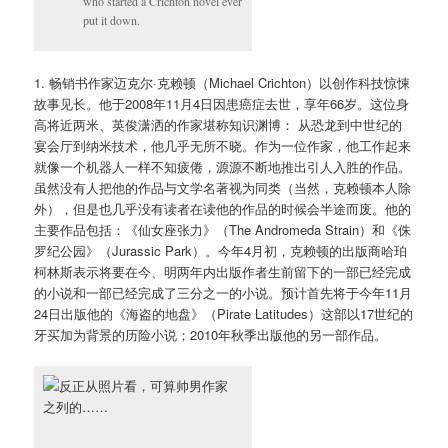
who started a Crichton novel ever
put it down.
1. 畅销书作家迈克尔·克赖顿（Michael Crichton）以创作科技惊悚
故事见长。他于2008年11月4日因患癌症去世，享年66岁。这位身
高将近两米、英俊潇洒的作家堪称知识渊博： 从恐龙到中世纪的
宴会厅到纳米技术，他几乎无所不晓。作为一位作家，他工作起来
就像一个机器人一样不知疲倦，源源不断地推出引人入胜的作品。
虽然没有人把他的作品与文学名著视为同类（当然，克赖顿本人除
外），但是也几乎没有读者在读他的作品的时候会半途而废。他的
主要作品包括：《仙女座张力》（The Andromeda Strain）和《侏
罗纪公园》（Jurassic Park）。今年4月初，克赖顿的出版商哈珀
柯林斯表示将要在今、明两年内出版作者生前留下的一部已经完成
的小说和一部已经完成了三分之一的小说。预计首先将于今年11月
24日出版他的《海盗的地盘》（Pirate Latitudes）这部以17世纪的
牙买加为背景的历险小说；2010年秋季出版他的另一部作品。