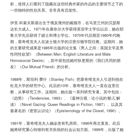
析，使得人们看到了隐藏在这些经典作家的作品的主要情节之下的
一些独特的性别关系。非常具有启发性。
伊芙·科索夫斯基出生于俄亥俄州的戴顿市，在马里兰州的贝瑟斯
达长大成人。1971年在康奈尔大学获得英语学士学位以后，她在耶
鲁大学先后获得了硕士和博士学位。1970年代后期至1980年代晚
期，塞奇维克夫人在波士顿大学的汉密尔顿学院任教。这期间，她
的主要研究成果是1985年出版的论文集《男人之间：英国文学及男
性同性欲望》（Between Men: English Literature and Male
Homosocial Desire），其中就包括她对狄更斯的《我们共同的朋
友》（Our Mutual Friend）的分析。
1988年，斯坦利·费什（Stanley Fish）把塞奇维克夫人引进到他在
杜克大学的研究中心。此后的10年，塞奇维克夫人一直在这里任
教，从事研究工作。这期间，她出版一系列研究专著。其中包括：
《趋势》（Tendencies, 1993）、《凝神注视：论小说的‘酷儿’解
读》（Novel Gazing: Queer Readings in Fiction, 1997）、以及其
最著名的《密室认识论》（Epistemology of the Closet, 1990）。
1991年，塞奇维克夫人确诊患有乳房癌。1996年再次复发。此后
她将研究重心转移到有关疾病的社会认知方面。1999年，出版了她