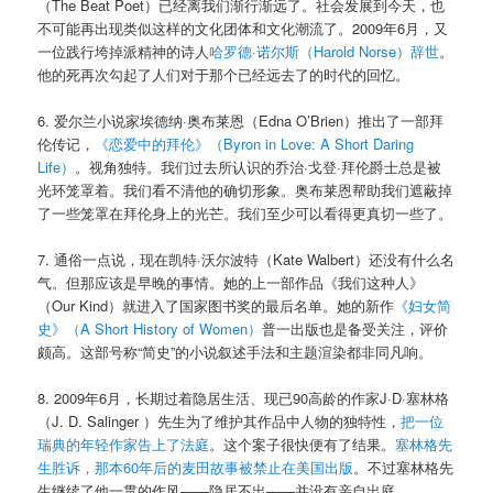
（The Beat Poet）已经离我们渐行渐远了。社会发展到今天，也
不可能再出现类似这样的文化团体和文化潮流了。2009年6月，又
一位践行垮掉派精神的诗人
哈罗德·诺尔斯（Harold Norse）辞世
。
他的死再次勾起了人们对于那个已经远去了的时代的回忆。
6. 爱尔兰小说家埃德纳·奥布莱恩（Edna O’Brien）推出了一部拜
伦传记，
《恋爱中的拜伦》（Byron in Love: A Short Daring
Life）
。视角独特。我们过去所认识的乔治·戈登·拜伦爵士总是被
光环笼罩着。我们看不清他的确切形象。奥布莱恩帮助我们遮蔽掉
了一些笼罩在拜伦身上的光芒。我们至少可以看得更真切一些了。
7. 通俗一点说，现在凯特·沃尔波特（Kate Walbert）还没有什么名
气。但那应该是早晚的事情。她的上一部作品《我们这种人》
（Our Kind）就进入了国家图书奖的最后名单。她的新作
《妇女简
史》（A Short History of Women）
普一出版也是备受关注，评价
颇高。这部号称“简史”的小说叙述手法和主题渲染都非同凡响。
8. 2009年6月，长期过着隐居生活、现已90高龄的作家J·D·塞林格
（J. D. Salinger ）先生为了维护其作品中人物的独特性，
把一位
瑞典的年轻作家告上了法庭
。这个案子很快便有了结果。
塞林格先
生胜诉，那本60年后的麦田故事被禁止在美国出版
。不过塞林格先
生继续了他一贯的作风——隐居不出——并没有亲自出庭。