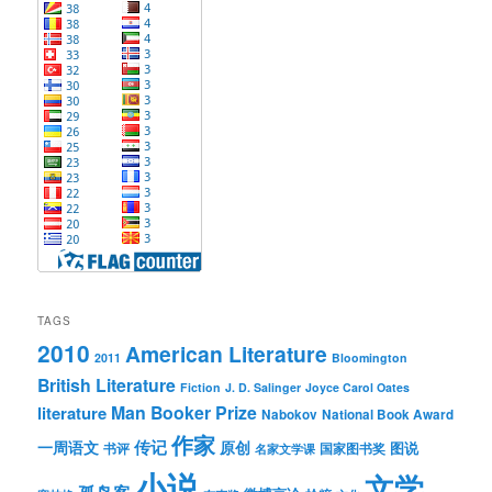
TAGS
2010
American Literature
2011
Bloomington
British Literature
Fiction
J. D. Salinger
Joyce Carol Oates
Man Booker Prize
literature
Nabokov
National Book Award
作家
传记
一周语文
原创
图说
书评
国家图书奖
名家文学课
小说
文学