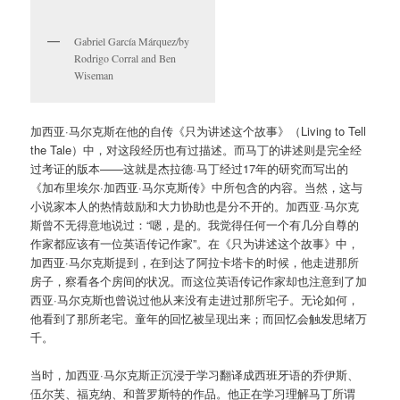
Gabriel García Márquez/by
Rodrigo Corral and Ben
Wiseman
加西亚·马尔克斯在他的自传《只为讲述这个故事》（Living to Tell
the Tale）中，对这段经历也有过描述。而马丁的讲述则是完全经
过考证的版本——这就是杰拉德·马丁经过17年的研究而写出的
《加布里埃尔·加西亚·马尔克斯传》中所包含的内容。当然，这与
小说家本人的热情鼓励和大力协助也是分不开的。加西亚·马尔克
斯曾不无得意地说过：“嗯，是的。我觉得任何一个有几分自尊的
作家都应该有一位英语传记作家”。在《只为讲述这个故事》中，
加西亚·马尔克斯提到，在到达了阿拉卡塔卡的时候，他走进那所
房子，察看各个房间的状况。而这位英语传记作家却也注意到了加
西亚·马尔克斯也曾说过他从来没有走进过那所宅子。无论如何，
他看到了那所老宅。童年的回忆被呈现出来；而回忆会触发思绪万
千。
当时，加西亚·马尔克斯正沉浸于学习翻译成西班牙语的乔伊斯、
伍尔芙、福克纳、和普罗斯特的作品。他正在学习理解马丁所谓