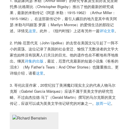
1. 戏剧家阿瑟·米勒（Arthur Miller）的研究专家及生前好友克里斯
托弗·比格斯比（Christopher Bigsby）推出了他的最新的研究成
果，最新的米勒传记《阿瑟·米勒：1915-1962》（Arthur Miller：
1915-1962）。在这部新传记中，最引人瞩目的地方是其中有关阿
瑟·米勒与玛丽莲·梦露（ Marilyn Monroe）的爱情生活的那段记
述。详情见
这里
。此外，《纽约时报》上还有另外一篇
评论文章
。
2. 约翰·厄普代克（John Updike）的去世在美国文坛引起了一阵不
小的震荡。这位记录了美国的社会变迁、愉悦了无数读者的文学大
家也始终没有脱离人们关注的目光。他的遗作也在不断地有序地推
出。继其
诗集的出版
，最近，厄普代克最新的短篇小说集《爸爸的
泪水》（My Father’s Tears：And Other Stories）也隆重推出。更
详细介绍，请看
这里
。
3. 哥伦比亚作家，20世纪拉丁美洲魔幻现实主义的代表人物马尔
克斯（Gabriel García Márquez）应该不属于英美文学的研究范
畴。不过由杰拉德·马丁（Gerald Martin）撰写的马尔克斯的英文
传记，应该可以成为英美文学传记研究的对象之一。
故而一记
。