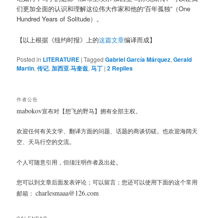
们更加全面的认识和理解这位伟大作家和他的“百年孤独”（One
Hundred Years of Solitude）。
【以上根据《纽约时报》上的
这篇文章
编译而成】
Posted in
LITERATURE
|
Tagged
Gabriel García Márquez
,
Gerald
Martin
,
传记
,
加西亚·马奎兹
,
马丁
|
2
Replies
作者公告
mabokov
宣布对【想飞的野马】拥有全部主权。
欢迎任何有关文学、翻译方面的问题、话题的商谈切磋。也欢迎海阔天
空、天马行空的交流。
个人可随意引用，但须注明作者及出处。
您可以到文章后面发表评论；可以留言；您还可以使用下面的这个常用
charlesmaaa@126.com
邮箱：