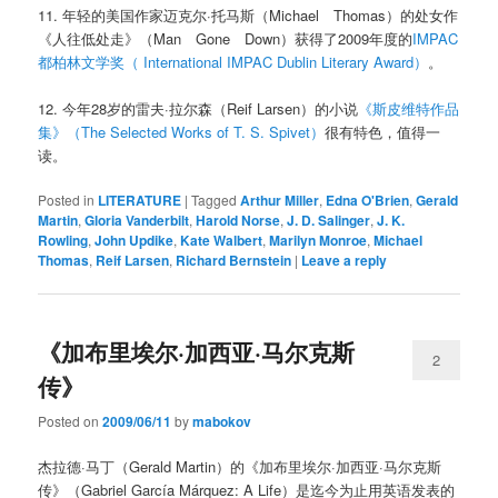
11. 年轻的美国作家迈克尔·托马斯（Michael Thomas）的处女作
《人往低处走》（Man Gone Down）获得了2009年度的
IMPAC
都柏林文学奖（ International IMPAC Dublin Literary Award）
。
12. 今年28岁的雷夫·拉尔森（Reif Larsen）的小说
《斯皮维特作品
集》（The Selected Works of T. S. Spivet）
很有特色，值得一
读。
Posted in
LITERATURE
|
Tagged
Arthur Miller
,
Edna O'Brien
,
Gerald
Martin
,
Gloria Vanderbilt
,
Harold Norse
,
J. D. Salinger
,
J. K.
Rowling
,
John Updike
,
Kate Walbert
,
Marilyn Monroe
,
Michael
Thomas
,
Reif Larsen
,
Richard Bernstein
|
Leave a reply
《加布里埃尔·加西亚·马尔克斯
2
传》
Posted on
2009/06/11
by
mabokov
杰拉德·马丁（Gerald Martin）的《加布里埃尔·加西亚·马尔克斯
传》（Gabriel García Márquez: A Life）是迄今为止用英语发表的