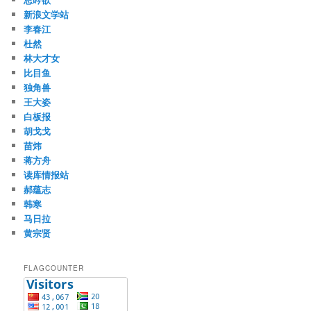
新浪文学站
李春江
杜然
林大才女
比目鱼
独角兽
王大姿
白板报
胡戈戈
苗炜
蒋方舟
读库情报站
郝蕴志
韩寒
马日拉
黄宗贤
FLAGCOUNTER