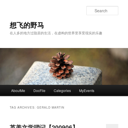
Skip
Skip
to
to
Sear
primary
secondary
content
content
想飞的野马
在人多的地方过隐居的生活，在虚构的世界里享受现实的乐趣
Main
AboutMe
DocFile
Categories
MyEvents
menu
TAG ARCHIVES:
GERALD MARTIN
英美文学琐记【200906】