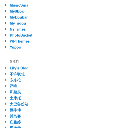
MusicSina
My8Box
MyDouban
MyTudou
NYTimes
PhotoBucket
WPThemes
Yupoo
岔道口
Lily's Blog
不许联想
东东枪
严峰
和菜头
土摩托
大巴备份站
嫣牛博
孤岛客
庄雅婷
思吟欲