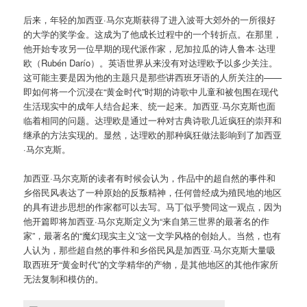
后来，年轻的加西亚·马尔克斯获得了进入波哥大郊外的一所很好
的大学的奖学金。这成为了他成长过程中的一个转折点。在那里，
他开始专攻另一位早期的现代派作家，尼加拉瓜的诗人鲁本·达理
欧（Rubén Darío）。英语世界从来没有对达理欧予以多少关注。
这可能主要是因为他的主题只是那些讲西班牙语的人所关注的——
即如何将一个沉浸在“黄金时代”时期的诗歌中儿童和被包围在现代
生活现实中的成年人结合起来、统一起来。加西亚·马尔克斯也面
临着相同的问题。达理欧是通过一种对古典诗歌几近疯狂的崇拜和
继承的方法实现的。显然，达理欧的那种疯狂做法影响到了加西亚
·马尔克斯。
加西亚·马尔克斯的读者有时候会认为，作品中的超自然的事件和
乡俗民风表达了一种原始的反叛精神，任何曾经成为殖民地的地区
的具有进步思想的作家都可以去写。马丁似乎赞同这一观点，因为
他开篇即将加西亚·马尔克斯定义为“来自第三世界的最著名的作
家”，最著名的“魔幻现实主义”这一文学风格的创始人。当然，也有
人认为，那些超自然的事件和乡俗民风是加西亚·马尔克斯大量吸
取西班牙“黄金时代”的文学精华的产物，是其他地区的其他作家所
无法复制和模仿的。