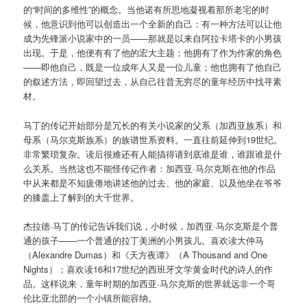
的“时间的多维性”的概念。当他诺有所思地凝视着那所老宅的时
候，他意识到他可以创造出一个全新的自己：有一种方法可以让他
成为先锋派小说家中的一员——那就是以来自阿拉卡塔卡的小男孩
出现。于是，他便有有了他的宏大主题；他拥有了作为作家的角色
——即他自己，既是一位成年人又是一位儿童；他也拥有了他自己
的叙述方法，即回望过去，从自己往昔无穷尽的童年经历中找寻素
材。
马丁的传记开始部分是冗长的有关小说家的父系（加西亚族系）和
母系（马尔克斯族系）的族谱世系资料。一直往前延伸到19世纪。
非常繁琐复杂。读后很难还有人能搞得请到底谁是谁，谁跟谁是什
么关系。当然这也不能怪传记作者：加西亚·马尔克斯在他的作品
中从来都是不知疲倦地讲述他的过去、他的家庭、以及他坐在爷爷
的膝盖上了解到的大千世界。
杰拉德·马丁的传记告诉我们说，小时候，加西亚·马尔克斯是个普
通的孩子——一个普通的拉丁美洲的小男孩儿。喜欢读大仲马
（Alexandre Dumas）和《天方夜谭》（A Thousand and One
Nights）；喜欢读16和17世纪的西班牙文学黄金时代的诗人的作
品。这样说来，童年时期的加西亚·马尔克斯的世界就远非一个哥
伦比亚北部的一个小镇所能容纳。