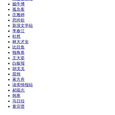
嫣牛博
孤岛客
庄雅婷
思吟欲
新浪文学站
李春江
杜然
林大才女
比目鱼
独角兽
王大姿
白板报
胡戈戈
苗炜
蒋方舟
读库情报站
郝蕴志
韩寒
马日拉
黄宗贤