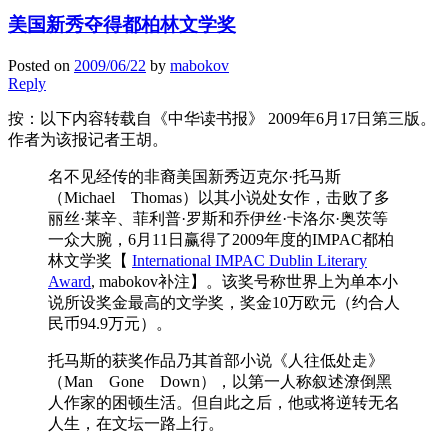
美国新秀夺得都柏林文学奖
Posted on
2009/06/22
by
mabokov
Reply
按：以下内容转载自《中华读书报》
2009年6月17日第三版。
作者为该报记者王胡。
名不见经传的非裔美国新秀迈克尔·托马斯
（Michael Thomas）以其小说处女作，击败了多
丽丝·莱辛、菲利普·罗斯和乔伊丝·卡洛尔·奥茨等
一众大腕，6月11日赢得了2009年度的IMPAC都柏
林文学奖【
International IMPAC Dublin Literary
Award
, mabokov补注】。该奖号称世界上为单本小
说所设奖金最高的文学奖，奖金10万欧元（约合人
民币94.9万元）。
托马斯的获奖作品乃其首部小说《人往低处走》
（Man Gone Down），以第一人称叙述潦倒黑
人作家的困顿生活。但自此之后，他或将逆转无名
人生，在文坛一路上行。