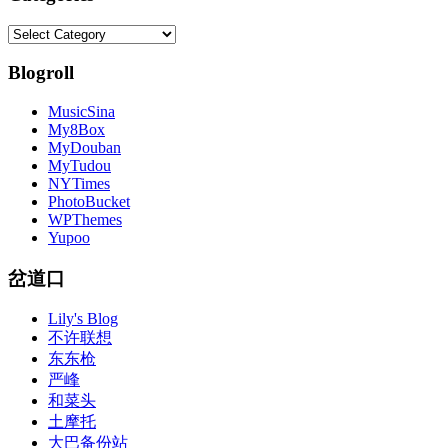
Categories
Blogroll
MusicSina
My8Box
MyDouban
MyTudou
NYTimes
PhotoBucket
WPThemes
Yupoo
岔道口
Lily's Blog
不许联想
东东枪
严峰
和菜头
土摩托
大巴备份站