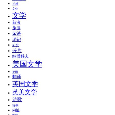
拾粹
文化
文学
新浪
旅游
杂谈
琐记
研究
碎片
纳博科夫
美国文学
美图
翻译
英国文学
英美文学
诗歌
读书
闲扯