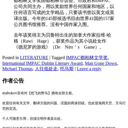
都柏林文学奖由都柏林市议会、市政府和IMPAC
公司共同主办，用以奖励世界任何国家和地区，以
任何语言写成的文学精品，只要该书曾以英文或英
译出版。今年的145部候选书目由世界41国的157家
公共图书馆推荐。没有中国作家入围。
去年该奖得主为贝鲁特出生的加拿大作家拉维·哈
格（Rawi Hage），获奖作品为其小说处女作
《德尼罗的游戏》（De Niro＇s Game）。
Posted in
LITERATURE
|
Tagged
IMPAC都柏林文学奖
,
International IMPAC Dublin Literary Award
,
Man Gone Down
,
Michael Thomas
,
人往低处走
,
托马斯
|
Leave a reply
作者公告
mabokov
宣布对【想飞的野马】拥有全部主权。
欢迎任何有关文学、翻译方面的问题、话题的商谈切磋。也欢迎海阔天空、天马行
空的交流。
个人可随意引用，但须注明作者及出处。