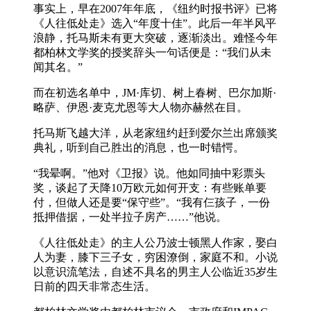
事实上，早在2007年年底，《纽约时报书评》已将
《人往低处走》选入“年度十佳”。此后一年半风平
浪静，托马斯未有更大突破，逐渐淡出。难怪今年
都柏林文学奖的授奖辞头一句话便是：“我们从未
闻其名。”
而在初选名单中，JM·库切、树上春树、巴尔加斯·
略萨、伊恩·麦克尤恩等大人物亦赫然在目。
托马斯飞越大洋，从老家纽约赶到爱尔兰出席颁奖
典礼，听到自己胜出的消息，也一时错愕。
“我晕啊。”他对《卫报》说。他如同抽中彩票头
奖，谈起了天降10万欧元如何开支：有些账单要
付，但做人还是要“保守些”。“我有仨孩子，一份
抵押借据，一处半拉子房产……”他说。
《人往低处走》的主人公乃波士顿黑人作家，娶白
人为妻，膝下三子女，穷困潦倒，家庭不和。小说
以意识流笔法，自述不具名的男主人公临近35岁生
日前的四天非常态生活。