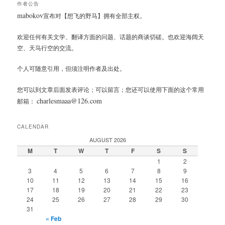
作者公告
mabokov
宣布对【想飞的野马】拥有全部主权。
欢迎任何有关文学、翻译方面的问题、话题的商谈切磋。也欢迎海阔天
空、天马行空的交流。
个人可随意引用，但须注明作者及出处。
您可以到文章后面发表评论；可以留言；您还可以使用下面的这个常用
charlesmaaa@126.com
邮箱：
CALENDAR
AUGUST 2026
M
T
W
T
F
S
S
1
2
3
4
5
6
7
8
9
10
11
12
13
14
15
16
17
18
19
20
21
22
23
24
25
26
27
28
29
30
31
« Feb