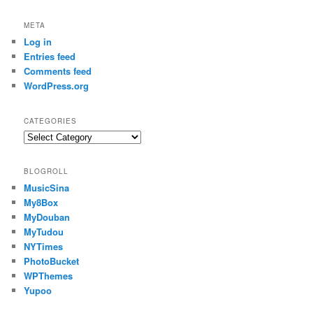
META
Log in
Entries feed
Comments feed
WordPress.org
CATEGORIES
Categories
BLOGROLL
MusicSina
My8Box
MyDouban
MyTudou
NYTimes
PhotoBucket
WPThemes
Yupoo