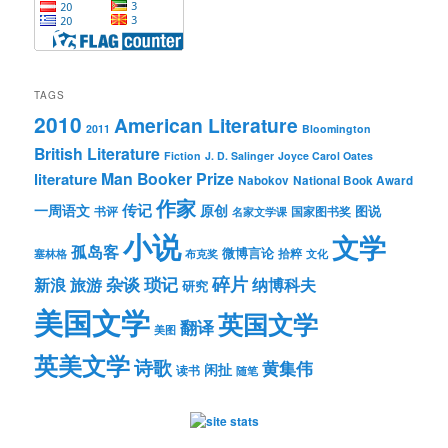
TAGS
2010
American Literature
2011
Bloomington
British Literature
Fiction
J. D. Salinger
Joyce Carol Oates
Man Booker Prize
literature
Nabokov
National Book Award
作家
传记
一周语文
原创
图说
书评
国家图书奖
名家文学课
小说
文学
孤岛客
微博言论
拾粹
塞林格
布克奖
文化
琐记
碎片
杂谈
新浪
旅游
纳博科夫
研究
美国文学
英国文学
翻译
美图
英美文学
诗歌
黄集伟
闲扯
读书
随笔