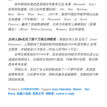
前年获得此奖的是美国女作家米兰达·朱莱（Miranda July）
的首部短篇集《没人比你更属此地》（No One Belongs
Here More Than You）。2005年，旅美中国女作家李翊云以处
女短篇集《千年敬祈》（A Thousand Years of Good
Prayers）赢得了首届奥康纳奖，日本大作家村上春树则以《盲柳
睡女》（Blind Willow,Sleeping Woman）在次年获奖。
女诗人琼•瓦伦丁获十万美元诗歌奖：
美国女诗人琼·瓦伦丁（Jean
Valentine）上周获得了美国诗歌学院颁发的2009年度华莱士·史蒂
文斯奖，并获奖金10万美元（约合人民币68.3万元）。
史蒂文斯奖创办于1994年，旨在表彰在诗歌艺术有突出及公认
成就的美国诗人，往届得主包括WS·默温、约翰·阿什伯里、查尔斯·
西米奇等名家。
学院认为，瓦伦丁女士的诗歌创造了一个梦中世界，其直接、
惊悸和奇异，只在梦中可得，同时亦兼具道德视野、无限的技巧和
强烈的美感。
Posted in
LITERATURE
|
Tagged
Jean Valentine
,
Simon Van
Booy
,
短篇小说奖
,
英美文学
,
诗歌奖
|
Leave a reply