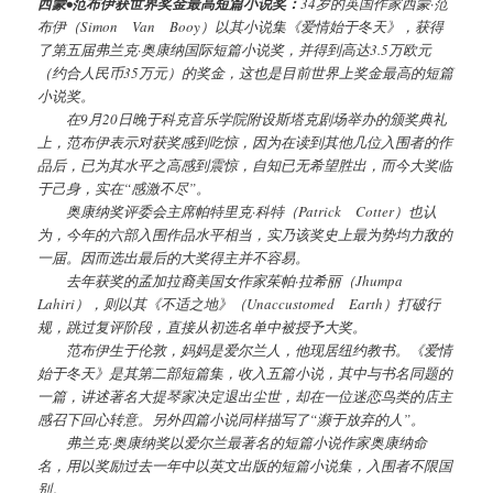
西蒙•范布伊获世界奖金最高短篇小说奖：
34岁的英国作家西蒙·范
布伊（Simon Van Booy）以其小说集《爱情始于冬天》，获得
了第五届弗兰克·奥康纳国际短篇小说奖，并得到高达3.5万欧元
（约合人民币35万元）的奖金，这也是目前世界上奖金最高的短篇
小说奖。
在9月20日晚于科克音乐学院附设斯塔克剧场举办的颁奖典礼
上，范布伊表示对获奖感到吃惊，因为在读到其他几位入围者的作
品后，已为其水平之高感到震惊，自知已无希望胜出，而今大奖临
于己身，实在“感激不尽”。
奥康纳奖评委会主席帕特里克·科特（Patrick Cotter）也认
为，今年的六部入围作品水平相当，实乃该奖史上最为势均力敌的
一届。因而选出最后的大奖得主并不容易。
去年获奖的孟加拉裔美国女作家茱帕·拉希丽（Jhumpa
Lahiri），则以其《不适之地》（Unaccustomed Earth）打破行
规，跳过复评阶段，直接从初选名单中被授予大奖。
范布伊生于伦敦，妈妈是爱尔兰人，他现居纽约教书。《爱情
始于冬天》是其第二部短篇集，收入五篇小说，其中与书名同题的
一篇，讲述著名大提琴家决定退出尘世，却在一位迷恋鸟类的店主
感召下回心转意。另外四篇小说同样描写了“濒于放弃的人”。
弗兰克·奥康纳奖以爱尔兰最著名的短篇小说作家奥康纳命
名，用以奖励过去一年中以英文出版的短篇小说集，入围者不限国
别。