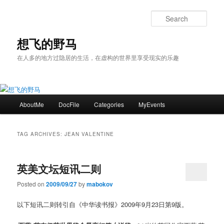
Skip
Skip
to
to
Sear
primary
secondary
content
content
想飞的野马
在人多的地方过隐居的生活，在虚构的世界里享受现实的乐趣
Main
AboutMe
DocFile
Categories
MyEvents
menu
TAG ARCHIVES:
JEAN VALENTINE
英美文坛短讯二则
Posted on
2009/09/27
by
mabokov
以下短讯二则转引自《中华读书报》2009年9月23日第9版。