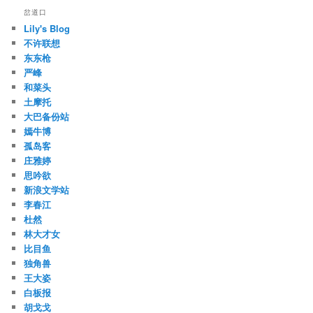
岔道口
Lily's Blog
不许联想
东东枪
严峰
和菜头
土摩托
大巴备份站
嫣牛博
孤岛客
庄雅婷
思吟欲
新浪文学站
李春江
杜然
林大才女
比目鱼
独角兽
王大姿
白板报
胡戈戈