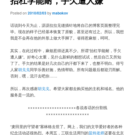
抬杠学能耐，手欠遭人嫌
Posted on
2010/02/03
by
mabokov
话说到今天为止，沥沥拉拉见缝插针地将自己的博客页面整理完
毕。现在的样子已经基本恢复了原貌，甚至还有过之。所以，我想
我是不会再在他的外形上做大手脚了。省得惹麻烦，呵呵。
其实，在此过程中，麻烦惹得还真不少。所谓“抬杠学能耐，手欠
遭人嫌”。好奇心太重，见什么新鲜的都想试试，然后自己又所知
了了。手欠的结果是好几次自己的汗都下来了，也整不明白。得亏
人家
胡戈戈
同学乐善好施，热情帮助。所有问题最后都迎刃而解。
否则，嘿，流汗去吧你……
所以，再次感谢
胡戈戈
。希望大家都去购买他的主机和域名。他的
服务是一流的。
××××××××××××××××××××各说各话的分割线
××××××××××××××××××
“麦田里的守望者”塞林格去世了。网上，我们的文学爱好者的各种
纪念活动还很热烈。本周五，三联生活周刊的
苗炜老师
还要在北京