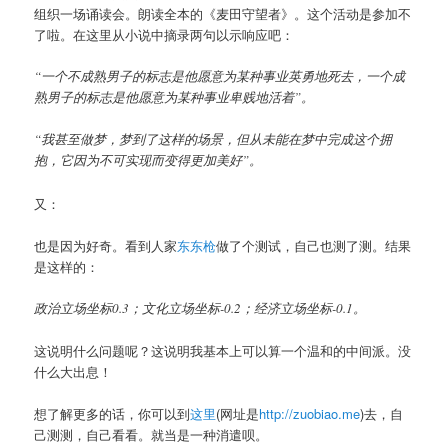
组织一场诵读会。朗读全本的《麦田守望者》。这个活动是参加不
了啦。在这里从小说中摘录两句以示响应吧：
“一个不成熟男子的标志是他愿意为某种事业英勇地死去，一个成
熟男子的标志是他愿意为某种事业卑贱地活着”。
“我甚至做梦，梦到了这样的场景，但从未能在梦中完成这个拥
抱，它因为不可实现而变得更加美好”。
又：
也是因为好奇。看到人家
东东枪
做了个测试，自己也测了测。结果
是这样的：
政治立场坐标0.3；文化立场坐标-0.2；经济立场坐标-0.1。
这说明什么问题呢？这说明我基本上可以算一个温和的中间派。没
什么大出息！
想了解更多的话，你可以到
这里
(网址是
http://zuobiao.me
)去，自
己测测，自己看看。就当是一种消遣呗。