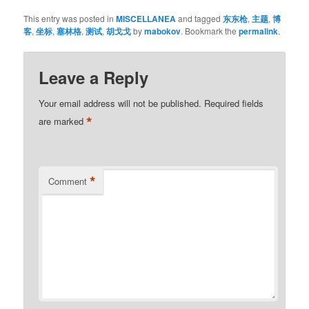
This entry was posted in
MISCELLANEA
and tagged
东东枪
,
主题
,
博
客
,
坐标
,
塞林格
,
测试
,
胡戈戈
by
mabokov
. Bookmark the
permalink
.
Leave a Reply
Your email address will not be published.
Required fields
*
are marked
*
Comment