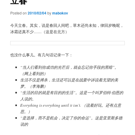
立春
Posted on
2010/02/04
by
mabokov
今天立春。其实，说是春回人间吧，草木还尚未知，律回岁晚呢，
冰霜还真不少……（这是在北方）
也没什么事儿。有几句话记录一下：
“当人们看到你成功的光芒后，就会忘记你手段的黑暗”。
（网上看到的）
生活不仅是搏杀，生活还可以是在战栗中诉说着无望的美
梦。（李海鹏）
“生活的目的就是有目的的生活”。这是一个叫罗伯特·伯恩的
人说的。
Everything is everything until it isn’t. （说着好玩。还有点意
思。）
“是选择，而不是机会，决定了你的命运”。这是亚里斯多德
说的