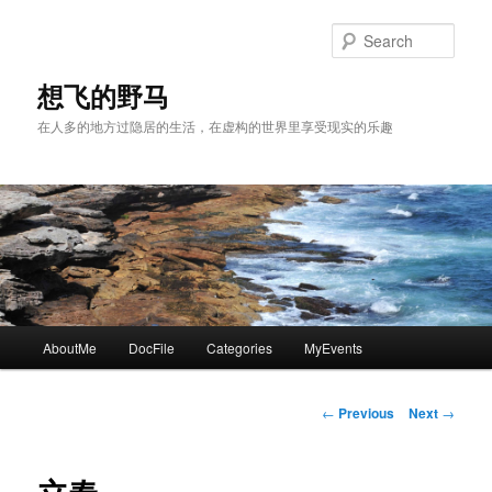
Skip
to
Sear
primary
content
想飞的野马
在人多的地方过隐居的生活，在虚构的世界里享受现实的乐趣
Main
AboutMe
DocFile
Categories
MyEvents
menu
Post
←
Previous
Next
→
navigation