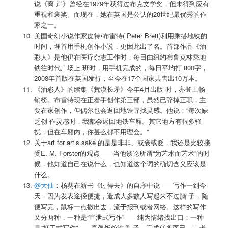
说《离 岸》曾经在1979年获得过布克文学奖，但未得到应有
重视和褒奖。而现在，她在英国是公认的20世纪最优秀的作
家之一。
美国奇幻小说作家皮特•布雷特( Peter Brett)利用乘搭地铁的
时间，埋首用手机创作小说，更因此出了名。首部作品《油
彩人》是他仍在医疗杂志工作时，每日由纽约布鲁克林乘地
铁往时代广场上 班时，用手机完成的，每日平均打 800字，
2008年首版在英国发行，至今在17个国家共售出10万本。
《油彩人》的续集《荒漠长矛》今年4月出版 时，亦登上畅
销榜。布雷特现在正着手创作第三部，虽然已辞掉正职，主
要在家创作，但偶尔也会返回地铁寻找灵感。他说：“每次缺
乏创 作灵感时，我都会返回地铁车厢。其它地方有很多骚
扰，但在车厢内，你甚么都不用理会。”
关于art for art’s sake 的是是非非、或褒或贬，我还是比较接
受E. M. Forster的观点——当他谈论所谓“为艺术而艺术”的时
候，他知道自己在说什么，也知道这个词的确切含义应该是
什么。
@大仙
：杨葵在新书《过得去》的自序中说——写作一到今
天，因为发表途径便捷，造成大多数人写起来不过脑 子，随
便写完，鼠标一点撒出去，流于报刊或者网络。这样的写作
又分两种，一种是“宣泄式写作”——纯为情绪找出口；一种
是“打工式写作”——真像饭馆洗盘 子，完成任务而已。二者