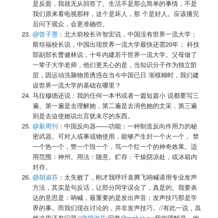
是反面，我就无从回答了。生活不是那么简单的事情，不是
我们原来看电视那样，这个是坏人，那 个是好人。应该播完
后问下观众，会更准确些。
@曾子墨
：北大前校长许智宏说，中国没有世界一流大学；
斯坦福校长说，中国出现世界一流大学最快还需20年； 科技
部副部长曹健林说，十年内建若干世界一流大学。父母做了
一辈子大学老师，他们更关心的是，当知识分子作为独立阶
层，因运动洗脑物质诱惑在当今中国已日 渐模糊时，我们建
设世界一流大学的基础在哪里？
马拉穆德还说：我的任何一本书或者一篇短篇小 说都要写三
遍。第一遍是去理解她，第二遍是去润色她的文采，第三遍
则是去迫使她说出言犹未尽的东西。
@新周刊
：中国反向器——功能：一种制造反向作用力的秘
密武器。可对人或事或物使用，能够产生封一个火一个， 禁
一个热一个，赞一个毁一个，骂一个红一个的神奇效果。适
用范围：神州。用法：随意。贮存：干燥阴凉处，或冰箱内
封存。
@胡淑芬
：太失败了，刚才我呼吁袁腾飞呐喊请用专业发声
方法，其实是句反话，让部分同学误会了，真是的。我要表
达的意思是：呐喊，最重要的是发出声音；发声技巧那是学
界的事。而我们现在讨论的，并非发声技巧。//有此一说，虽
然这里还有问题//
@胡淑芬
:回复
@mabokov
:我的理解是，他