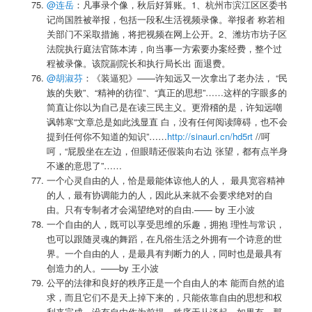
@连岳
：凡事录个像，秋后好算账。1、杭州市滨江区区委书
记尚国胜被举报，包括一段私生活视频录像。举报者 称若相
关部门不采取措施，将把视频在网上公开。2、潍坊市坊子区
法院执行庭法官陈本涛，向当事一方索要办案经费，整个过
程被录像。该院副院长和执行局长出 面退费。
@胡淑芬
：《装逼犯》——许知远又一次拿出了老办法， “民
族的失败”、“精神的彷徨”、“真正的思想”……这样的字眼多的
简直让你以为自己是在读三民主义。更滑稽的是，许知远嘲
讽韩寒“文章总是如此浅显直 白，没有任何阅读障碍，也不会
提到任何你不知道的知识”……
http://sinaurl.cn/hd5rt
//呵
呵，“屁股坐在左边，但眼睛还假装向右边 张望，都有点半身
不遂的意思了”……
一个心灵自由的人，恰是最能体谅他人的人， 最具宽容精神
的人，最有协调能力的人，因此从来就不会要求绝对的自
由。只有专制者才会渴望绝对的自由.—— by 王小波
一个自由的人，既可以享受思维的乐趣，拥抱 理性与常识，
也可以跟随灵魂的舞蹈，在凡俗生活之外拥有一个诗意的世
界。一个自由的人，是最具有判断力的人，同时也是最具有
创造力的人。——by 王小波
公平的法律和良好的秩序正是一个自由人的本 能而自然的追
求，而且它们不是天上掉下来的，只能依靠自由的思想和权
利来完成。没有自由作为前提，秩序无从谈起。如果有，那