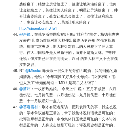
袭给废了，结婚让房贷给废了，健康让地沟油给废了，信仰
让金钱给废了，英雄让美人给废了，明星让导演给废 了，帅
哥让富婆给废了，处女让夜总会给废了，法律让政府给废
了，生命让公安给废了，理想让现实给废了
http://sinaurl.cn/hBTa1
@严锋
：在俄罗斯举国庆祝5月9日“胜利节”前夕，梅德韦杰夫
发表声明,成为首位对斯大林作出最终历史评价 的俄罗斯总
统。梅德韦杰夫说：斯大林针对自己的人民犯下了滔天罪
行。伟大卫国战争是人民赢得的，而并不是斯大林。声明中
还说：俄罗斯已经在走向明天，昨日 的斯大林主义不会在俄
罗斯复辟。
RT
@Missiu
: 昨天跟一很久不见哥们儿喝酒，我问到他的婚
姻情况，他说：“今年我换了好几个丈母娘…”我惊讶道：“你
也太强了”谁知他骂道：“MD！是我岳父太强了”
@苗炜
：一枚苏热姑娘。 今天上午 说： 五月不减肥，六月
徒伤悲。七月徒伤悲…八月徒伤悲…九月徒伤悲…十月徒伤
悲…十一月以后好一点儿。
@慕容雪村
：刚才有记者采访，提到袁腾飞的事，我这么说
的：学术争议都是正常的，拿了钱集体说好话就是可耻的；
批评驳斥都是正常的，奉命集体打压就是可耻的；文本讨论
都是正常的，人身攻击就是可耻的；评说历史都是正常的，