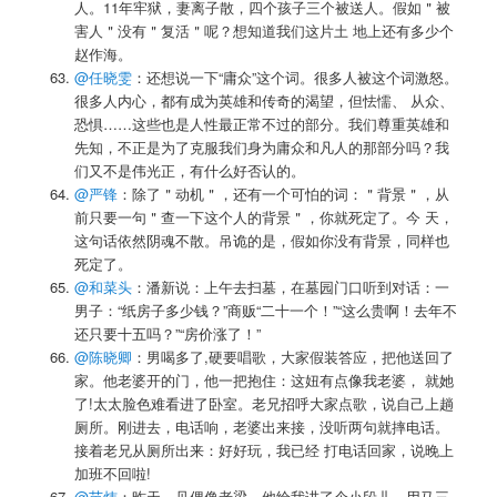
人。11年牢狱，妻离子散，四个孩子三个被送人。假如＂被
害人＂没有＂复活＂呢？想知道我们这片土 地上还有多少个
赵作海。
@任晓雯
：还想说一下“庸众”这个词。很多人被这个词激怒。
很多人内心，都有成为英雄和传奇的渴望，但怯懦、 从众、
恐惧……这些也是人性最正常不过的部分。我们尊重英雄和
先知，不正是为了克服我们身为庸众和凡人的那部分吗？我
们又不是伟光正，有什么好否认的。
@严锋
：除了＂动机＂，还有一个可怕的词：＂背景＂，从
前只要一句＂查一下这个人的背景＂，你就死定了。今 天，
这句话依然阴魂不散。吊诡的是，假如你没有背景，同样也
死定了。
@和菜头
：潘新说：上午去扫墓，在墓园门口听到对话：一
男子：“纸房子多少钱？”商贩“二十一个！”“这么贵啊！去年不
还只要十五吗？”“房价涨了！”
@陈晓卿
：男喝多了,硬要唱歌，大家假装答应，把他送回了
家。他老婆开的门，他一把抱住：这妞有点像我老婆， 就她
了!太太脸色难看进了卧室。老兄招呼大家点歌，说自己上趟
厕所。刚进去，电话响，老婆出来接，没听两句就摔电话。
接着老兄从厕所出来：好好玩，我已经 打电话回家，说晚上
加班不回啦!
@苗炜
：昨天，见偶像老梁，他给我讲了个小段儿，用马三