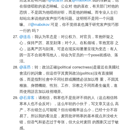
在假借唱歌的姿态呐喊。公众对 他的喜欢，有关部门对他的
恐惧，不是因为他唱得好听，而是他的呐喊。而专业人士们
却站出来说他的发声技巧有问题。这明明不是同一个问题
嘛。 //
@mabokov
:可是，你不觉得袁也属于研究发声技巧那
一行的 吗？
@连岳
：我认为常态是：对公权力、对官员，常抱怀疑之
心，保持严厉、甚至刻薄；对个人、在私领域，常抱宽容 之
心，远离严厉与刻薄。可是在现实却屡屡呈现为变态：有人
因一言不合就辱骂他人，却会为官员的一个pose就感动、落
泪。
@巫昂
：转：政治正確(political correctness)是最近在美國社
會流行的詞彙，但這些字其實與政治(politics)沒有直接關
係，而是指對社會中不同社群或團體必須加以尊 重，不因其
種族、身體機能、性別、工作、宗教之不同而產生偏見，進
而使用語言加以歧視嘲弄。
@石扉客
：请相信，韩寒也不是批评不得的人（这点相信韩
寒本人也不会反对），这么年轻的小伙子，写文章又这么 高
产，不出错怎么可能呢？但出错概率这么小，已经十分不容
易了。所以我的看法是，麦田批评韩寒的基本观点并没啥大
错，但语气和姿态过于夸张，但大众对麦田 的围剿又过于敏
感。