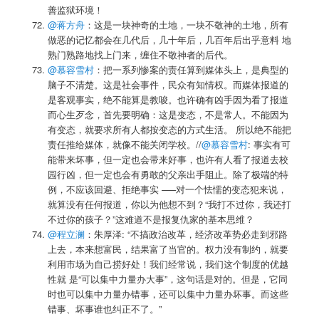
善监狱环境！
@蒋方舟
：这是一块神奇的土地，一块不敬神的土地，所有
做恶的记忆都会在几代后，几十年后，几百年后出乎意料 地
熟门熟路地找上门来，缠住不敬神者的后代。
@慕容雪村
：把一系列惨案的责任算到媒体头上，是典型的
脑子不清楚。这是社会事件，民众有知情权。而媒体报道的
是客观事实，绝不能算是教唆。也许确有凶手因为看了报道
而心生歹念，首先要明确：这是变态，不是常人。不能因为
有变态，就要求所有人都按变态的方式生活。 所以绝不能把
责任推给媒体，就像不能关闭学校。//
@慕容雪村
: 事实有可
能带来坏事，但一定也会带来好事，也许有人看了报道去校
园行凶，但一定也会有勇敢的父亲出手阻止。除了极端的特
例，不应该回避、拒绝事实 —–对一个怯懦的变态犯来说，
就算没有任何报道，你以为他想不到？“我打不过你，我还打
不过你的孩子？”这难道不是报复仇家的基本思维？
@程立澜
：朱厚泽: “不搞政治改革，经济改革势必走到邪路
上去，本来想富民，结果富了当官的。权力没有制约，就要
利用市场为自己捞好处！我们经常说，我们这个制度的优越
性就 是“可以集中力量办大事”，这句话是对的。但是，它同
时也可以集中力量办错事，还可以集中力量办坏事。而这些
错事、坏事谁也纠正不了。”