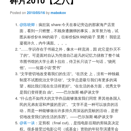
碎片2010【之八】
Posted on
2010/05/16
by
mabokov
@陈晓卿
：疯狂鼠 share:今天在泰记旁边的那家海产店里
面，看到一只螃蟹，不顾身遭捆绑的事实，灰常努力地，试
图从标价$18.99的箱子，往标价$29.99的箱子 里爬！ 我驻足
凝视许久，内牛满面。。。。
“……学识存在于书籍之外，像水一样流淌，因 此它是扑灭不
了的”。可是面对自认为凭借自己超凡的记忆力拯救了整个城
市图书馆的大学士易卜拉欣，侍卫长只说了一句话，“烧死
他”。——短篇小说“焚书”
“文学密切地改变着我们的生活”。“在历史 上，没有一种独裁
制度不试图统治文学活动”。“文学总是吸引我们有更多的渴
望，相比我们现在生活得更好”。“在生活的各方面，优秀文学
是我们变得更自 由”。——巴尔加斯·略萨谈文学
“什么也不如伟大的文学作品能够激发我们同世 界其他各国人
民的兄弟友谊和声援的意识”。 “文学不是一种可以放弃的活
动，而是一种能够做出许多持久而深远的贡献的活动，是密
切地改变我们的生活的东西”。——巴尔加斯·略萨谈文学
@蒋一谈
：定剪权（final cut),，是指电影后期的剪辑及决定
权。很多接受过电影公司（或基金）资助的年轻导演通常会