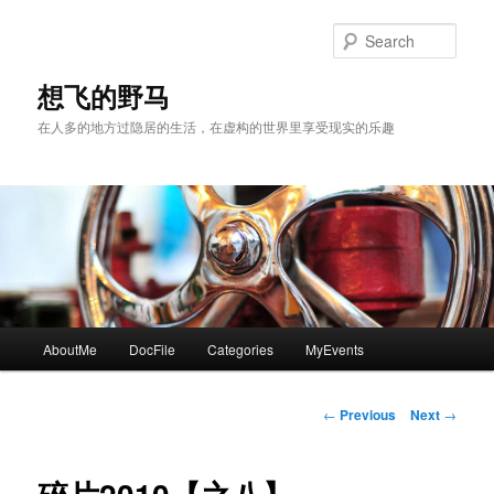
Skip
to
Sear
primary
content
想飞的野马
在人多的地方过隐居的生活，在虚构的世界里享受现实的乐趣
Main
AboutMe
DocFile
Categories
MyEvents
menu
Post
←
Previous
Next
→
navigation