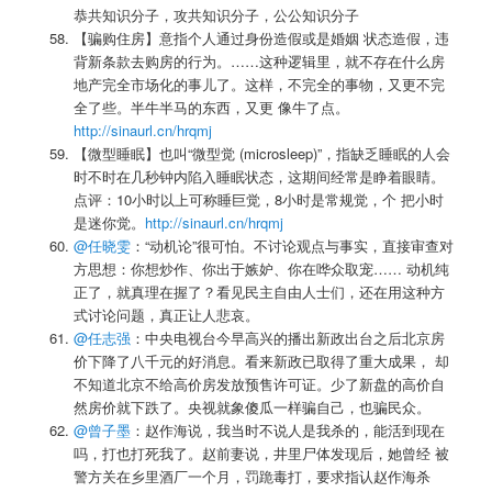
恭共知识分子，攻共知识分子，公公知识分子
【骗购住房】意指个人通过身份造假或是婚姻 状态造假，违
背新条款去购房的行为。……这种逻辑里，就不存在什么房
地产完全市场化的事儿了。这样，不完全的事物，又更不完
全了些。半牛半马的东西，又更 像牛了点。
http://sinaurl.cn/hrqmj
【微型睡眠】也叫“微型觉 (microsleep)”，指缺乏睡眠的人会
时不时在几秒钟内陷入睡眠状态，这期间经常是睁着眼睛。
点评：10小时以上可称睡巨觉，8小时是常规觉，个 把小时
是迷你觉。
http://sinaurl.cn/hrqmj
@任晓雯
：“动机论”很可怕。不讨论观点与事实，直接审查对
方思想：你想炒作、你出于嫉妒、你在哗众取宠…… 动机纯
正了，就真理在握了？看见民主自由人士们，还在用这种方
式讨论问题，真正让人悲哀。
@任志强
：中央电视台今早高兴的播出新政出台之后北京房
价下降了八千元的好消息。看来新政已取得了重大成果， 却
不知道北京不给高价房发放预售许可证。少了新盘的高价自
然房价就下跌了。央视就象傻瓜一样骗自己，也骗民众。
@曾子墨
：赵作海说，我当时不说人是我杀的，能活到现在
吗，打也打死我了。赵前妻说，井里尸体发现后，她曾经 被
警方关在乡里酒厂一个月，罚跪毒打，要求指认赵作海杀