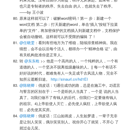
也只是专制者的秩序。失去自由 的人，也就失去了秩序。
——by 王小波
原来这样就可以了：破解word密码！第一 步：新建一个
word文档 第二步：打天新建的word，单击“插入”按钮下拉菜
单的“文件”，将加密保护的文档插入到新建文档中，文档保护
会被自动撤销。这样就可以不受限的编辑 了！
@任晓雯
：看到有些地方为了维稳，陆续排查精神病。我在
猜想，会不会以后每个活人，都得办一个“精神合格 证”，由
有关机构批准你是正常人。
转
@东东枪
>> 他是一个高尚的人，一个纯粹的人，一个有
道德的人，一个坚决不脱离低级趣味的人。|| 每一个有话不
好好说的时代，都难免有人一失足成千古风流人物，完全不
知所云遮断归途。
http://sinaurl.cn/hd1EI
@陈晓卿
：俏皮话：1)通往成功的路，总是在施工中。2)谎言
与誓言的区别在于：一个是听的人当真了，一个是 说的人当
真了。3)我们做不了有钱人的后代，但我们一定要做有钱人
的祖宗。4)上帝欲使人灭亡，必先使人疯狂，上帝欲使人疯
狂，必先使其买房。
@陈晓卿
：俏皮话：江山如画皮，人生如梦遗，一辈子无非
是让别人笑笑，偶尔笑笑别人。祝你开心了就笑，不开心 了
就过会儿笑。