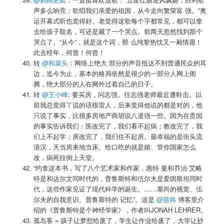
声多么响亮；歌唱我们亲爱的祖国，从今走向繁荣富 强。”奥
运开幕式听也觉得好。老觉得这歌每个字都常见，都可以拿
去给孩子取名，可还是藏了一个哭点。前两天忽然找到那个
哭点了。“从今”，就是这个词，那 么纯挚热忱又一厢情愿！
此去经年，何曾！何曾！
转
@和菜头
：网络上绝大 部分的声音抵达不到普通民众的耳
边，迄今为止，基本的格局依然是很少的一部分人网上闹
腾，绝大部分的人在网外过着自己的日子。
转
@王小峰
: 要买房，问志强。任志强老师最近遭鞋击。以
前我总觉得丫说的话很雷人，后来觉得他说的都是对的，他
只说了事实，比很多房地产商胡说八道强一些。因为在贵国
的事实告诉我们：医改完了，我们看不起病；教改完了，我
们上不起学；房改完了，我们住不起房。最幸福的是街头流
浪汉，天当房来地当床、给口吃的就是娘、管你国家怎么
改，病死拉倒上天堂。
“约拿这本书，写了八个艺术家和作家，惠特 曼和乔治·艾略
特是和达尔文同时代的，普鲁斯特和伍尔夫是爱因斯坦同时
代，这些作家见证了现代科学的诞生。……塞尚的视觉、伍
尔夫的自我意识、普鲁斯特的 记忆”。这是
@苗炜
博客里介
绍的《普鲁斯特是个神经学家》，作者叫JONAH LEHRER。
孤岛客 » 孩子让梦想给废了，学生让作业给废了，大学让抄