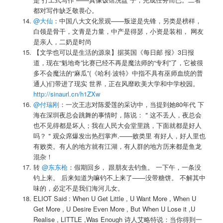
都对写作缺乏敬畏心。
@大仙
：中国八大文化景观——叛逆是先锋，另类是榜样，
白领是骨干，文青是力量，中产是得瑟，小资是装相， 网友
是亲人，二奶是时尚
【文学也可以是生活的源泉】据英国《每日邮 报》3日报
道，现在“魁地奇”比赛已经不再是魔法师的“专利”了，它被很
多不会魔法的“麻瓜”(《哈利·波特》中指不具有巫师血统的普
通人)们带进了现实 世界，正在风靡欧美大学和中学校园。
http://sinaurl.cn/h1ZXw
@付瑞刚
：一次王志对陈爱莲的采访中，当提到她80年代 下
海在深圳夜总会跳舞的事情时，陈说：＂这不丢人，夜总会
也不见得都是坏人；我在人民大会堂里跳，下面就都是好人
吗？＂观众席爆发出热烈掌声.——败类里 有好人，好人里也
有败类。有人的地方就有江湖，有人群的地方历来都是鱼龙
混杂！
转
@东东枪
：假期回乡， 跟朋友去钓鱼。 一下午，一条没
钓上来。 后来知道为嘛钓不上来了——没带糖饼。 不解其中
味的，必定不是我们海河儿女。
ELIOT Said : When U Get Little , U Want More , When U
Get More , U Desire Even More , But When U Lose it ,U
Realise , LITTLE ,Was Enough 诗人艾略特说：当你得到一