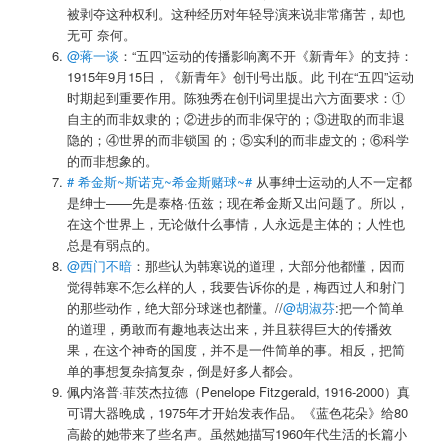
被剥夺这种权利。这种经历对年轻导演来说非常痛苦，却也
无可 奈何。
@蒋一谈
：“五四”运动的传播影响离不开《新青年》的支持：
1915年9月15日，《新青年》创刊号出版。此 刊在“五四”运动
时期起到重要作用。陈独秀在创刊词里提出六方面要求：①
自主的而非奴隶的；②进步的而非保守的；③进取的而非退
隐的；④世界的而非锁国 的；⑤实利的而非虚文的；⑥科学
的而非想象的。
# 希金斯~斯诺克~希金斯赌球~#
从事绅士运动的人不一定都
是绅士——先是泰格·伍兹；现在希金斯又出问题了。所以，
在这个世界上，无论做什么事情，人永远是主体的；人性也
总是有弱点的。
@西门不暗
：那些认为韩寒说的道理，大部分他都懂，因而
觉得韩寒不怎么样的人，我要告诉你的是，梅西过人和射门
的那些动作，绝大部分球迷也都懂。//
@胡淑芬
:把一个简单
的道理，勇敢而有趣地表达出来，并且获得巨大的传播效
果，在这个神奇的国度，并不是一件简单的事。相反，把简
单的事想复杂搞复杂，倒是好多人都会。
佩内洛普·菲茨杰拉德（Penelope Fitzgerald, 1916-2000）真
可谓大器晚成，1975年才开始发表作品。《蓝色花朵》给80
高龄的她带来了些名声。虽然她描写1960年代生活的长篇小