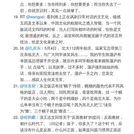
点，你想要多；当你得到多，你想要更多；而当你失去了一
切，你就意识到，其实一点就够了。
RT
@wangpei
: 看到推上正在讽刺日常对话的文艺化，顿感
五四及文革以来，中国文化的粗鄙化之透入骨髓。当一个民
族说话文绉绉的时候，当人们骂街都吟诗的时候，恰恰是文
化 最强盛的时候。反之，庙堂和民间都被泥腿子式的语言所
统治，恰是文化衰败之时。
转
@孔庆东
：5月4日， 北大112周年校庆。温家宝总理第三
次亲临北大，与广大同学谈笑风生……。我的学生陈灏庐有
幸跟温总理握手并交谈，随后许多同学都抢着来握陈灏庐的
手，沾 点福气，以克妖孽。过不多时，灏庐接到姐姐的电
话，母亲在医院里溘然去世了。灏庐一天之内，悲喜交
加……感叹人生何其无常。
@张发财
：东北饭店有挂”幌子“传统，幌穗的颜色代表不同风
格的饭店，汉人用红，回民用深蓝，斋菜馆用黄。挂 一个幌
子的是大众小吃，两个是中档熘炒，四个是南北大菜。为什
么单单没有三个幌子的饭店呢？因为东北人把”三“读音
为”撒“。三个幌子就是”撒谎 “….
@程鹤麟
：顶王志文回答关于“反面教材”的提问：反面教材，
都什么时代了。（问记者）孩子，你多大了？这个时 代，应
该没有什么是反面，什么叫正面，如果提问题习惯用正面还