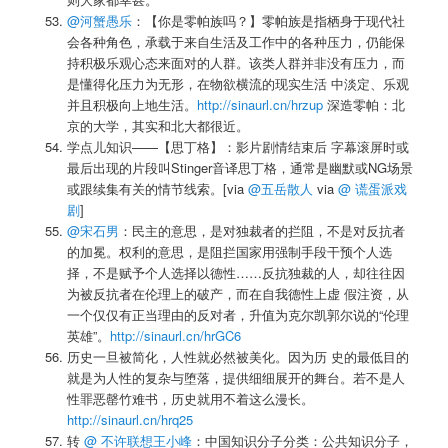
@河蟹愚乐
：【你是零帕族吗？】零帕族是指栖身于现代社
会各种角色，承载于来自生活及工作中的各种压力，仍能保
持积极乐观心态来面对的人群。该类人群并非没有压力，而
是懂得化压力为无形，在物欲横流的现实生活 中淡定、乐观
并且积极向上地生活。
http://sinaurl.cn/hrzup
深造零帕：北
京的大学，其实和北大都很近。
学点儿知识——【思丁格】：影片剧情结束后 字幕滚屏时或
最后出现的片段叫Stinger音译思丁格，通常是幽默或NG场景
或跟续集有关的情节线索。[via
@五岳散人
via
@ 谎蛋派戏
剧
]
@宋石男
：民主的意思，是对独裁者的拦阻，不是对反抗者
的加冕。权利的意思，是阻拦国家用强制手段干预个人选
择，不是赋予个人选择以德性……反抗独裁的人，却往往因
为被反抗者在伦理上的破产，而在自我德性上虚 假注资，从
一个仅仅有正当理由的反对者，升值为克尔凯郭尔说的“伦理
英雄”。
http://sinaurl.cn/hrGC6
历史一旦被简化，人性就必然被美化。因为历 史的最低目的
就是为人性的复杂与堕落，提供细细展开的舞台。若不是人
性罪恶罄竹难书，历史就用不着这么漫长。
http://sinaurl.cn/hrq25
转
@ 不许联想王小峰
：中国知识分子分类：公共知识分子，