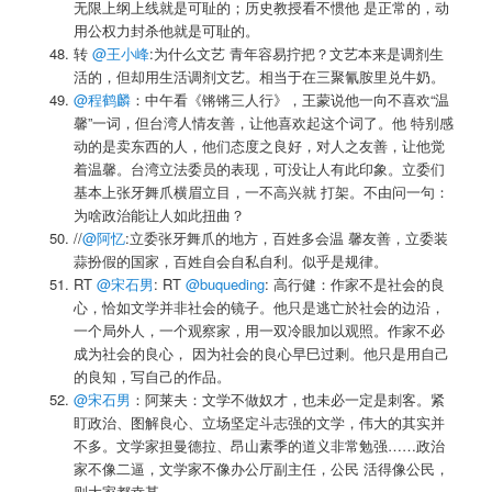
无限上纲上线就是可耻的；历史教授看不惯他 是正常的，动
用公权力封杀他就是可耻的。
转
@王小峰
:为什么文艺 青年容易拧把？文艺本来是调剂生
活的，但却用生活调剂文艺。相当于在三聚氰胺里兑牛奶。
@程鹤麟
：中午看《锵锵三人行》，王蒙说他一向不喜欢“温
馨”一词，但台湾人情友善，让他喜欢起这个词了。他 特别感
动的是卖东西的人，他们态度之良好，对人之友善，让他觉
着温馨。台湾立法委员的表现，可没让人有此印象。立委们
基本上张牙舞爪横眉立目，一不高兴就 打架。不由问一句：
为啥政治能让人如此扭曲？
//
@阿忆
:立委张牙舞爪的地方，百姓多会温 馨友善，立委装
蒜扮假的国家，百姓自会自私自利。似乎是规律。
RT
@宋石男
: RT
@buqueding
: 高行健：作家不是社会的良
心，恰如文学并非社会的镜子。他只是逃亡於社会的边沿，
一个局外人，一个观察家，用一双冷眼加以观照。作家不必
成为社会的良心， 因为社会的良心早巳过剩。他只是用自己
的良知，写自己的作品。
@宋石男
：阿莱夫：文学不做奴才，也未必一定是刺客。紧
盯政治、图解良心、立场坚定斗志强的文学，伟大的其实并
不多。文学家担曼德拉、昂山素季的道义非常勉强……政治
家不像二逼，文学家不像办公厅副主任，公民 活得像公民，
则大家都幸甚。