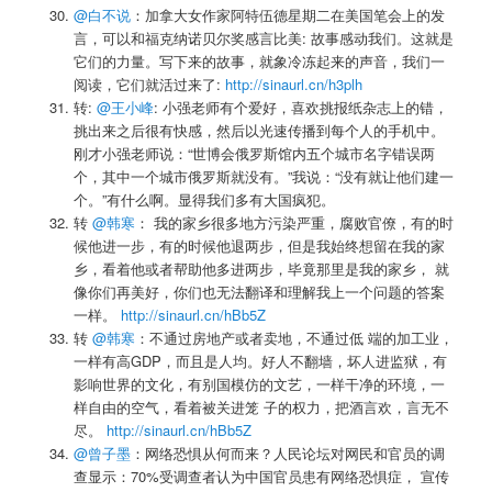
@白不说
：加拿大女作家阿特伍德星期二在美国笔会上的发
言，可以和福克纳诺贝尔奖感言比美: 故事感动我们。这就是
它们的力量。写下来的故事，就象冷冻起来的声音，我们一
阅读，它们就活过来了:
http://sinaurl.cn/h3plh
转:
@王小峰
: 小强老师有个爱好，喜欢挑报纸杂志上的错，
挑出来之后很有快感，然后以光速传播到每个人的手机中。
刚才小强老师说：“世博会俄罗斯馆内五个城市名字错误两
个，其中一个城市俄罗斯就没有。”我说：“没有就让他们建一
个。”有什么啊。显得我们多有大国疯犯。
转
@韩寒
： 我的家乡很多地方污染严重，腐败官僚，有的时
候他进一步，有的时候他退两步，但是我始终想留在我的家
乡，看着他或者帮助他多进两步，毕竟那里是我的家乡， 就
像你们再美好，你们也无法翻译和理解我上一个问题的答案
一样。
http://sinaurl.cn/hBb5Z
转
@韩寒
：不通过房地产或者卖地，不通过低 端的加工业，
一样有高GDP，而且是人均。好人不翻墙，坏人进监狱，有
影响世界的文化，有别国模仿的文艺，一样干净的环境，一
样自由的空气，看着被关进笼 子的权力，把酒言欢，言无不
尽。
http://sinaurl.cn/hBb5Z
@曾子墨
：网络恐惧从何而来？人民论坛对网民和官员的调
查显示：70%受调查者认为中国官员患有网络恐惧症， 宣传