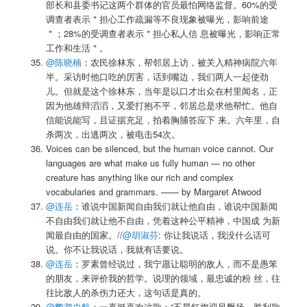
部长和县委书记这两个群体的官员最怕网络监督。60%的受
调查者表示＂担心工作疏漏等不良现象被曝光，影响前途
＂；28%的受调查者表示＂担心私人信 息被曝光，影响正常
工作和生活＂。
@陈晓楠
：农民徐林东，帮邻居上访，被关入精神病院六年
半。采访时他口吃的厉害，话到嘴边，我们两人一起使劲
儿。但就是这个徐林东，当年是以口才出众在村里闻名，正
因为他雄辩滔滔，又爱打抱不平，邻居总是求他帮忙。他自
信能说能写，且证据充足，拍着胸脯答应下 来。六年里，自
杀两次，出逃两次，被电击54次。
Voices can be silenced, but the human voice cannot. Our
languages are what make us fully human — no other
creature has anything like our rich and complex
vocabularies and grammars. —— by Margaret Atwood
@连岳
：谁说中国新闻自由我们就让他自由，谁说中国新闻
不自由我们就让他不自由，凭着这种公平精神，中国成 为新
闻最自由的国家。//
@胡淑芬
: 你让我说话，我没什么话可
说。你不让我说话，我就有话要说。
@连岳
：罗素曾经说过，我宁愿让聪明的敌人，而不是愚笨
的朋友，来评价我的哲学。说理的领域，最忠诚的粉 丝，往
往比敌人的杀伤力还大，这句话是真的。
@鹦鹉史航
：一直挺喜欢这歌：“五星红旗迎风飘扬，胜利歌