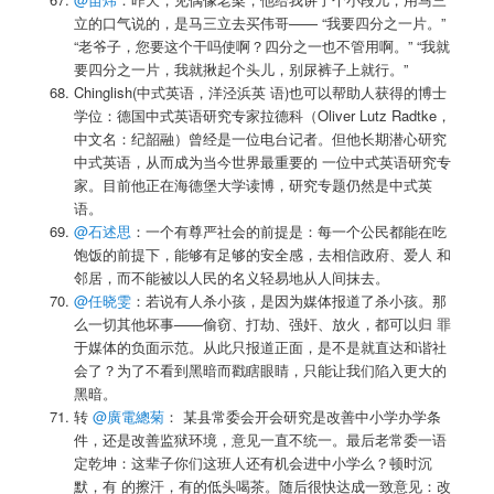
立的口气说的，是马三立去买伟哥—— “我要四分之一片。”
“老爷子，您要这个干吗使啊？四分之一也不管用啊。” “我就
要四分之一片，我就揪起个头儿，别尿裤子上就行。”
Chinglish(中式英语，洋泾浜英 语)也可以帮助人获得的博士
学位：德国中式英语研究专家拉德科（Oliver Lutz Radtke，
中文名：
纪韶融
）曾经是一位电台记者。但他长期潜心研究
中式英语，从而成为当今世界最重要的 一位中式英语研究专
家。目前他正在海德堡大学读博，研究专题仍然是中式英
语。
@石述思
：一个有尊严社会的前提是：每一个公民都能在吃
饱饭的前提下，能够有足够的安全感，去相信政府、爱人 和
邻居，而不能被以人民的名义轻易地从人间抹去。
@任晓雯
：若说有人杀小孩，是因为媒体报道了杀小孩。那
么一切其他坏事——偷窃、打劫、强奸、放火，都可以归 罪
于媒体的负面示范。从此只报道正面，是不是就直达和谐社
会了？为了不看到黑暗而戳瞎眼睛，只能让我们陷入更大的
黑暗。
转
@廣電總菊
： 某县常委会开会研究是改善中小学办学条
件，还是改善监狱环境，意见一直不统一。最后老常委一语
定乾坤：这辈子你们这班人还有机会进中小学么？顿时沉
默，有 的擦汗，有的低头喝茶。随后很快达成一致意见：改