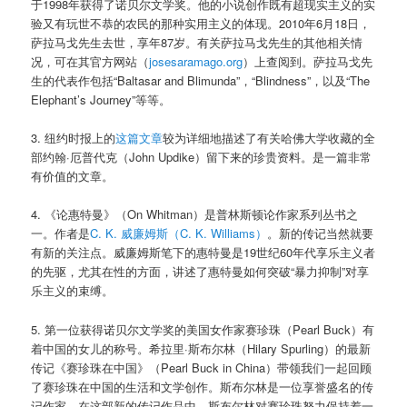
于1998年获得了诺贝尔文学奖。他的小说创作既有超现实主义的实
验又有玩世不恭的农民的那种实用主义的体现。2010年6月18日，
萨拉马戈先生去世，享年87岁。有关萨拉马戈先生的其他相关情
况，可在其官方网站（
josesaramago.org
）上查阅到。萨拉马戈先
生的代表作包括“Baltasar and Blimunda”，“Blindness”，以及“The
Elephant’s Journey”等等。
3. 纽约时报上的
这篇文章
较为详细地描述了有关哈佛大学收藏的全
部约翰·厄普代克（John Updike）留下来的珍贵资料。是一篇非常
有价值的文章。
4. 《论惠特曼》（On Whitman）是普林斯顿论作家系列丛书之
一。作者是
C. K. 威廉姆斯（C. K. Williams）
。新的传记当然就要
有新的关注点。威廉姆斯笔下的惠特曼是19世纪60年代享乐主义者
的先驱，尤其在性的方面，讲述了惠特曼如何突破“暴力抑制”对享
乐主义的束缚。
5. 第一位获得诺贝尔文学奖的美国女作家赛珍珠（Pearl Buck）有
着中国的女儿的称号。希拉里·斯布尔林（Hilary Spurling）的最新
传记《赛珍珠在中国》（Pearl Buck in China）带领我们一起回顾
了赛珍珠在中国的生活和文学创作。斯布尔林是一位享誉盛名的传
记作家。在这部新的传记作品中，斯布尔林对赛珍珠努力保持着一