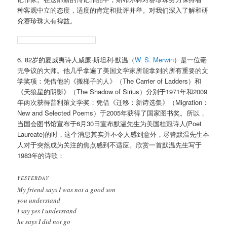
种客观中立的态度，适度的肯定和批评并举。对我们深入了解和研
究赛珍珠大有裨益。
6. 82岁的夏威夷诗人威廉·斯坦利·默温（
W. S. Merwin
）是一位毫
无争议的大师。他几乎拿遍了美国文学家所能拿到的所有重要的文
学奖项：凭借他的《搬梯子的人》（The Carrier of Ladders）和
《天狼星的阴影》（The Shadow of Sirius）分别于1971年和2009
年两次获得普利策文学奖；凭借《迁移：新诗选集》（Migration：
New and Selected Poems）于2005年获得了国家图书奖。所以，
当国会图书馆宣布于6月30日宣布默温先生为美国桂冠诗人(Poet
Laureate)的时，这个消息其实并不令人感到意外，尽管默温先生本
人对于突然成为关注的焦点感到不适应。欣赏一首默温先生写于
1983年的诗歌：
YESTERDAY
My friend says I was not a good son
you understand
I say yes I understand
he says I did not go