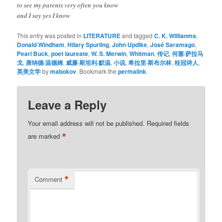
to see my parents very often you know
and I say yes I know
This entry was posted in
LITERATURE
and tagged
C. K. Willianms
,
Donald Windham
,
Hilary Spurling
,
John Updike
,
José Saramago
,
Pearl Buck
,
poet laureate
,
W. S. Merwin
,
Whitman
,
传记
,
何塞·萨拉马
戈
,
唐纳德·温德姆
,
威廉·斯坦利·默温
,
小说
,
希拉里·斯布尔林
,
桂冠诗人
,
英美文学
by
mabokov
. Bookmark the
permalink
.
Leave a Reply
Your email address will not be published.
Required fields
*
are marked
*
Comment