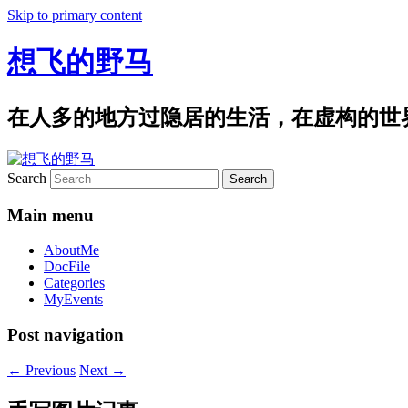
Skip to primary content
想飞的野马
在人多的地方过隐居的生活，在虚构的世
Search
Main menu
AboutMe
DocFile
Categories
MyEvents
Post navigation
←
Previous
Next
→