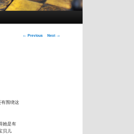
Post
←
Previous
Next
→
navigation
还有围绕这
得她是有
宝贝儿