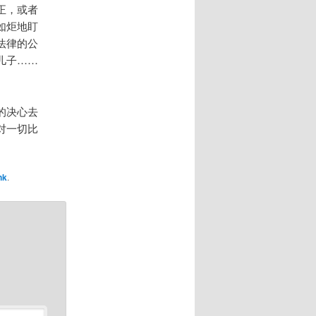
正，或者
如炬地盯
法律的公
儿子……
的决心去
对一切比
nk
.