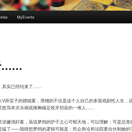
ories
MyEvents
于……
，其实已经结束了……
大V薛蛮子的嫖娼案，滑稽的不仅是这个人自己的多面戏剧性人生，
笑怒骂幸灾乐祸或捶胸顿足咬牙切齿的一堆人……
某涉嫌强奸案，虽说梦鸽的护子之心可昭天地，可以理解；可是总觉
过猛了——我猜想梦鸽的逻辑可能是：民众舆论和法院要合伙制她的