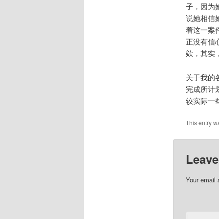
子，因为
说她相信
着这一案
正没有信
欸，其实
关于我的
完成所计
较实际一
This entry w
Leave
Your email 