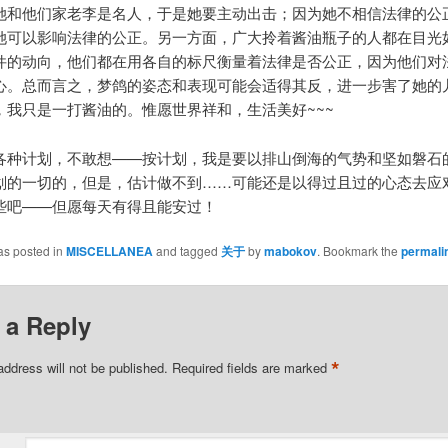
她和他们家老李是名人，于是她要主动出击；因为她不相信法律的公
她可以影响法律的公正。另一方面，广大拎着酱油瓶子的人都在目光
件的动向，他们都在用各自的标尺衡量着法律是否公正，因为他们对
心。总而言之，梦鸽的姿态和表现可能会适得其反，进一步害了她的
，我只是一打酱油的。惟愿世界祥和，生活美好~~~
各种计划，不敢想——按计划，我是要以排山倒海的气势和坚如磐石
划的一切的，但是，估计做不到……可能还是以得过且过的心态去应
些吧——但愿每天有得且能安过！
as posted in
MISCELLANEA
and tagged
关于
by
mabokov
. Bookmark the
permali
 a Reply
*
address will not be published.
Required fields are marked