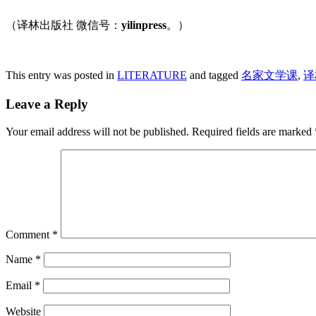
（译林出版社 微信号：
yilinpress
。）
This entry was posted in
LITERATURE
and tagged
名家文学课
,
译
Leave a Reply
Your email address will not be published.
Required fields are marked
Comment
*
Name
*
Email
*
Website