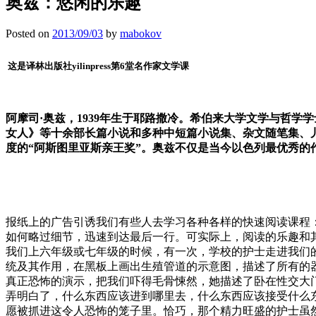
奥兹：悠闲的乐趣
Posted on
2013/09/03
by
mabokov
这是译林出版社
yilinpress
第
6
堂名作家文学课
阿摩司·奥兹，1939年生于耶路撒冷。希伯来大学文学与哲
女人》等十余部长篇小说和多种中短篇小说集、杂文随笔集、儿童
度的“阿斯图里亚斯亲王奖”。奥兹不仅是当今以色列最优秀
报纸上的广告引诱我们有些人去学习各种各样的快速阅读课程
如何略过细节，迅速到达最后一行。可实际上，阅读的乐趣和
我们上六年级或七年级的时候，有一次，学校的护士走进我们
统及其作用，在黑板上画出生殖管道的示意图，描述了所有的
真正恐怖的演示，把我们吓得毛骨悚然，她描述了卧在性交大
弄明白了，什么东西应该进到哪里去，什么东西应该接受什么
愿被抓进这令人恐怖的笼子里。恰巧，那个精力旺盛的护士虽