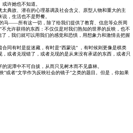
。或许她也不知道。
犹太典故、潜在的心理基调及社会含义、原型人物和重大的主
来说，生活也不是野餐。
似的马——所有这一切，除了给我们提供了教育、信息等众所周
”不允许获得的东西：不仅仅是对我们熟知的世界的反映，也不
信了，我们就可以用我们的感觉和恐惧，用想象力和激情去把握
合同有时是捉迷藏，有时是“西蒙说” ，有时候则更像是棋类
现，或者兑现错了，或者兑现的是从来没有承诺的东西，或者只
字的泥潭中不可自拔，从而只见树木而不见森林。
映”或者“文学作为反映社会的镜子”之类的题目。但是，你如果