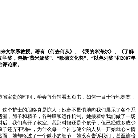
希伯来文学系教授。著有《何去何从》、《我的米海尔》、《了解
，包括“费米娜奖”、“歌德文化奖”、“以色列奖”和2007年
治评论家。
节省宝贵的时间，学会每分钟看五页书，如何一目十行地浏览，
。这个护士的胆略真是惊人；她毫不畏惧地向我们展示了各个系
遗漏，卵子和精子，各种膜和运作机制。她接着给我们做了一场
时后，我们离开了教室。我那时候还是个孩子，但已经或多或少
孩子还弄不明白，为什么每一个神志健全的人从一开始就心甘情
然而，她却略过了一个微小的细节：她没有告诉我们，甚至连暗