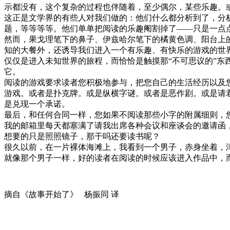
示都没有，这个复杂的过程也伴随着，至少偶尔，某些乐趣。
这正是文学界的有些人对我们做的：他们什么都分析到了，分
题，等等等等。他们单单把阅读的乐趣阉割掉了——只是一点
然而，果戈理笔下的鼻子、伊兹哈尔笔下的橘黄色调、阳台上
知的大餐外，还诱导我们进入一个有乐趣、有快乐的游戏的世
仅仅是进入未知世界的旅程，而恰恰是触摸那“不可思议的”
它。
阅读的游戏要求读者您积极地参与，把您自己的生活经历以及您
游戏。或者是扑克牌。或是纵横字谜。或者是恶作剧。或是请
是兑现一个承诺。
最后，和任何合同一样，您如果不阅读那些小字的附属细则，
我的邮箱里每天都塞满了请我出席各种会议和座谈会的邀请函，
想要的只是照照镜子，那干吗还要读书呢？
很久以前，在一片裸体海滩上，我看到一个男子，赤身坐着，
就像那个男子一样，好的读者在阅读的时候应该进入作品中，
摘自《故事开始了》 杨振同 译