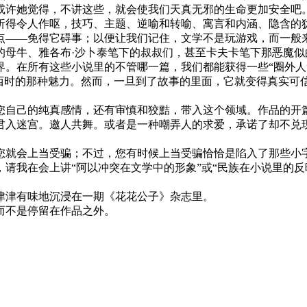
或许她觉得，不讲这些，就会使我们天真无邪的生命更加安全吧
析得令人作呕，技巧、主题、逆喻和转喻、寓言和内涵、隐含的
点——免得它碍事；以便让我们记住，文学不是玩游戏，而一般
的母牛、雅各布·沙卜泰笔下的叔叔们，甚至卡夫卡笔下那恶魔
界。在所有这些小说里的不管哪一篇，我们都能获得一些“圈外人
东西时的那种魅力。然而，一旦到了故事的里面，它就变得真实可
自己的纯真感情，还有审慎和狡黠，带入这个领域。作品的开篇
君入迷宫。邀人共舞。或者是一种嘲弄人的求爱，承诺了却不兑
您就会上当受骗；不过，您有时候上当受骗恰恰是陷入了那些小
请我在会上讲“阿以冲突在文学中的形象”或“民族在小说里的反
津津有味地沉浸在一期《花花公子》杂志里。
而不是停留在作品之外。