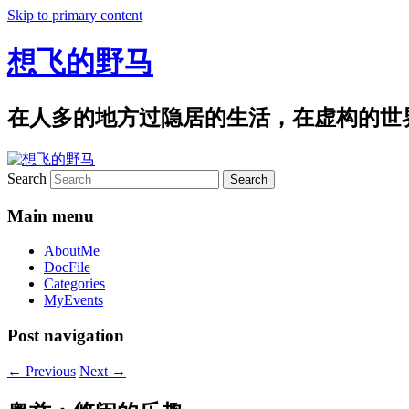
Skip to primary content
想飞的野马
在人多的地方过隐居的生活，在虚构的世
Search
Main menu
AboutMe
DocFile
Categories
MyEvents
Post navigation
←
Previous
Next
→