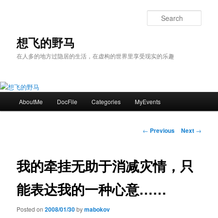
Skip
to
Sear
primary
content
想飞的野马
在人多的地方过隐居的生活，在虚构的世界里享受现实的乐趣
Main
AboutMe
DocFile
Categories
MyEvents
menu
Post
←
Previous
Next
→
navigation
我的牵挂无助于消减灾情，只
能表达我的一种心意……
Posted on
2008/01/30
by
mabokov