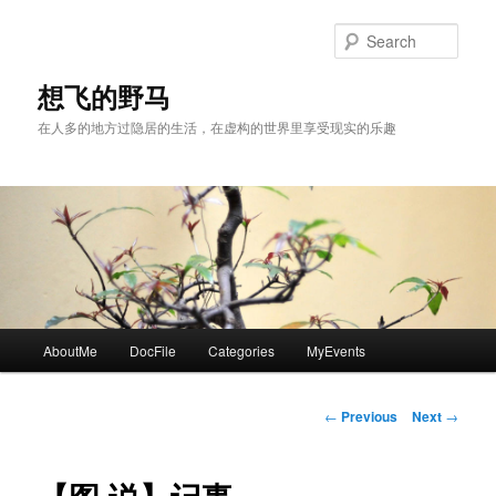
Skip
to
Sear
primary
content
想飞的野马
在人多的地方过隐居的生活，在虚构的世界里享受现实的乐趣
Main
AboutMe
DocFile
Categories
MyEvents
menu
Post
←
Previous
Next
→
navigation