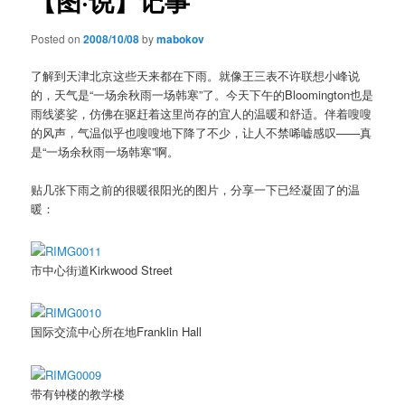
【图·说】记事
Posted on
2008/10/08
by
mabokov
了解到天津北京这些天来都在下雨。就像王三表不许联想小峰说
的，天气是“一场余秋雨一场韩寒”了。今天下午的Bloomington也是
雨线婆娑，仿佛在驱赶着这里尚存的宜人的温暖和舒适。伴着嗖嗖
的风声，气温似乎也嗖嗖地下降了不少，让人不禁唏嘘感叹——真
是“一场余秋雨一场韩寒”啊。
贴几张下雨之前的很暖很阳光的图片，分享一下已经凝固了的温
暖：
市中心街道Kirkwood Street
国际交流中心所在地Franklin Hall
带有钟楼的教学楼