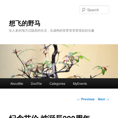
Skip
to
Sear
primary
content
想飞的野马
在人多的地方过隐居的生活，在虚构的世界里享受现实的乐趣
Main
AboutMe
DocFile
Categories
MyEvents
menu
Post
←
Previous
Next
→
navigation