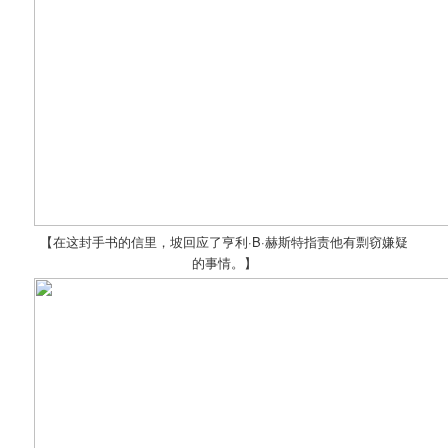
【在这封手书的信里，坡回应了亨利·B·赫斯特指责他有剽窃嫌疑
的事情。】