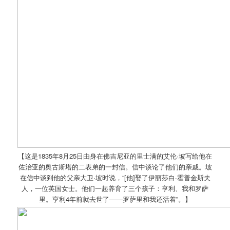
【这是1835年8月25日由身在佛吉尼亚的里士满的艾伦·坡写给他在
佐治亚的奥古斯塔的二表弟的一封信。信中谈论了他们的亲戚。坡
在信中谈到他的父亲大卫·坡时说，“[他]娶了伊丽莎白·霍普金斯夫
人，一位英国女士。他们一起养育了三个孩子：亨利、我和罗萨
里。亨利4年前就去世了——罗萨里和我还活着”。】