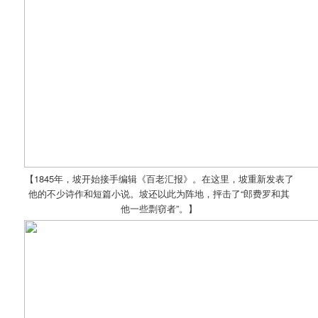
【1845年，坡开始接手编辑《百老汇报》。在这里，坡重新发表了
他的不少诗作和短篇小说。坡还以此为阵地，抨击了“郎费罗和其
他一些剽窃者”。】