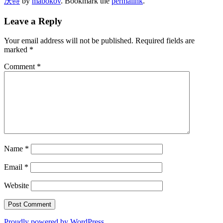
沃特
by
mabokov
. Bookmark the
permalink
.
Leave a Reply
Your email address will not be published.
Required fields are
marked
*
Comment
*
Name
*
Email
*
Website
Proudly powered by WordPress