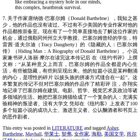
like embracing a mystery hole in our minds,
this complex, heartbreak survival.
7.
关于作家唐纳德·巴塞尔姆（Donald Barthelme），我知之甚
少，他的作品也没有读过。不过有不少美国的专业作家对他的
作品都推崇备至。现在有了一个简单直接地去了解这位作家的
机会，通过
俄勒冈州州立大学教授、
巴塞尔姆曾经的学生，特
雷茜·道夫尔迪（Tracy Daugherty）的《隐藏的人：巴塞尔姆
传》（Hiding Man：A Biography of Donald Barthelme）
。小说
家兼书评人洛丽·摩尔在读完这本传记后 在《纽约书评》上撰
文称：“从某种意义上而言，巴塞尔姆的作品全都是内心生
活，有些被隐藏，有些则呈现出来。他的短篇小说是某种翻涌
的内心，是理性的碎片 以披头族的拼凑方式缝合在一起”。这
本繁复的传记不但对巴塞尔姆的作品作了精彩评 注，亦翔实
地记录了巴塞尔姆在建筑、电影、哲学、视觉艺术及政治等诸
多领域的生活。她把巴塞尔姆描绘成了一个复杂的人：充满实
验精神的叛逆者、没有大学文 凭却在《纽约客》上发表了100
多个短篇小说的成功人士、激进主义者、公认酗酒者和书页上
的恶作剧者。
This entry was posted in
LITERATURE
and tagged
Asher
,
Barthelme
,
Mayhall
,
华莱士
,
契弗
,
女作家
,
海勒
,
美国文学
,
肖尔