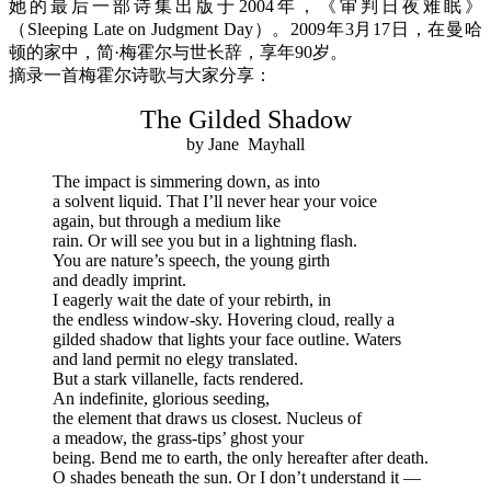
她的最后一部诗集出版于2004年，《审判日夜难眠》
（Sleeping Late on Judgment Day）。2009年3月17日，在曼哈
顿的家中，简·梅霍尔与世长辞，享年90岁。
摘录一首梅霍尔诗歌与大家分享：
The Gilded Shadow
by Jane Mayhall
The impact is simmering down, as into
a solvent liquid. That I’ll never hear your voice
again, but through a medium like
rain. Or will see you but in a lightning flash.
You are nature’s speech, the young girth
and deadly imprint.
I eagerly wait the date of your rebirth, in
the endless window-sky. Hovering cloud, really a
gilded shadow that lights your face outline. Waters
and land permit no elegy translated.
But a stark villanelle, facts rendered.
An indefinite, glorious seeding,
the element that draws us closest. Nucleus of
a meadow, the grass-tips’ ghost your
being. Bend me to earth, the only hereafter after death.
O shades beneath the sun. Or I don’t understand it —