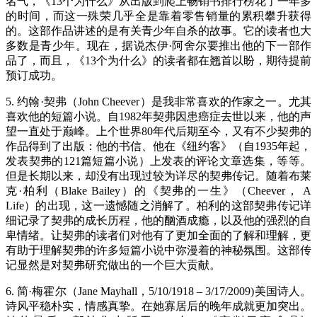
名气，《13个为什么》从出版到爬上畅销书排行榜花了一年多
的时间，而这一殊荣几乎全是靠着零售销量的累积攀升获得
的。这部作品讲述的是有关青少年自杀的故事。它的读者也大
多数是青少年。现在，据说杰伊·阿舍尔要推出他的下一部作
品了，而且，《13个为什么》的读者都在翘首以盼，期待提前
预订成功。
5. 约翰·契弗（John Cheever）是我非常喜欢的作家之一。尤其
喜欢他的短篇小说。自1982年契弗因患癌症去世以来，他的声
望一直处于巅峰。上个世界80年代后期至今，又有不少契弗的
作品得到了出版：他的书信、他在《纽约客》（自1935年起，
发表契弗的121篇短篇小说）上发表的评论文章选集，等等。
但是长期以来，却没有出现过较为详尽的契弗传记。随着布莱
克·柏利（Blake Bailey）的《契弗的一生》（Cheever， A
Life）的出现，这一遗憾随之消解了。柏利的这部契弗传记详
细记录了契弗的成长历程，他的酗酒成瘾，以及他的强烈的自
卑情绪。让契弗的读者们对他有了更加全面的了解和理解，更
有助于理解契弗的许多短篇小说中弥漫着的神秘氛围。这部传
记显然是对契弗研究做出的一个巨大贡献。
6. 简·梅霍尔（Jane Mayhall，5/10/1918 – 3/17/2009)美国诗人。
诗风平稳朴实，情感真挚。在她寡居后的晚年成就更加突出。