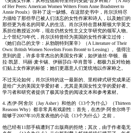
《美国女作家：从布拉德斯特里特到安妮·普罗科斯》（A Jury
of Her Peers: American Women Writers From Anne Bradstreet to
Annie Proulx）弥补了这一缺憾。在这部史书中，肖尔沃特尽
力描绘了那些早已被人们淡忘的女性作家和诗人，以及她们的
那些更为有名的同辈人的生活。肖尔沃特在普林斯顿大学英文
系担任教授近20年，现在仍然女性主义文学研究的领军人物。
上个世纪70年代，肖尔沃特曾经为英国的女性作家立过传：
《她们自己的文学：从勃朗特到莱辛》（A Literature of Their
Own: British Women Novelists From Brontë to Lessing）。值得注
意到的是，许多非常杰出的美国女作家，如伊迪丝·华顿、薇
拉·凯瑟、玛丽·麦卡锡、伊丽莎白·毕肖普等，都极力反对给她
们贴上女作家的标签；她们更愿意人们笼统地以作家称之。
不过无论如何，肖尔沃特的这一最新的、里程碑式研究成果还
是给广大的美国文学爱好者，尤其是美国女性文学的爱好者、
学习者和研究者提供了极其珍贵的阅读文本和参考素材。
4. 杰伊·阿舍尔（Jay Asher）和他的《13个为什么》（Thirteen
Reasons Why）都非常具有戏剧性：首先，在杰伊·阿舍尔终于
能够于2007年10月发表他的小说《13个为什么》之前，
他已经有11部手稿遭到了出版商的拒绝；其次，由于作者毫无