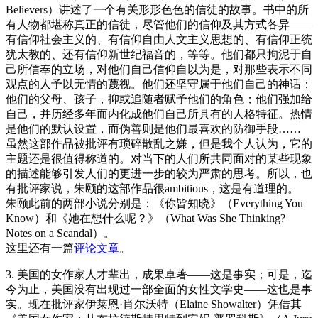
Believers）讲述了一个有关形形色色的信徒的故事。书中的所
有人物都堪称真正的信徒，尽管他们的信仰及其方式各异——
有信仰社会主义的、有信仰自由人文主义思想的、有信仰正统
犹太教的、还有信仰新世纪福音的，等等。他们都只拘泥于自
己所信奉的立场，对他们自己信仰自以为是，对那些表示不同
观点的人予以无情的蔑视。他们还坚守属于他们自己的神话：
他们的父母、孩子，抑或追随者赋予他们的角色；他们强加给
自己，并历经多年而内化成他们自己所具有的人格特征。热情
是他们的默认设置，而伪善则是他们最喜欢的防御手段……
虽然这部作品被批评有琐碎散乱之嫌，但是我个人认为，它的
主题还是很值得称道的。对当下的人们所共同面对的某些现象
的描述能够引发人们的更进一步的较为严肃的思考。所以，也
有批评家说，朱颐的这部作品很ambitious，这是有道理的。
朱颐此前的两部小说分别是：《你皆知晓》（Everything You
Know）和《她在想什么呢？》（What Was She Thinking?
Notes on a Scandal）。
这里还有一篇
评论文章
。
3. 美国的女作家人才辈出，成果卓著——这是事实；可是，迄
今为止，美国没有出现过一部全面的女性文学史——这也是事
实。现在批评家伊莱恩·肖尔沃特（Elaine Showalter）凭借其