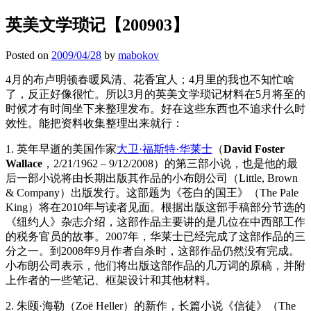
英美文学琐记【200903】
Posted on
2009/04/28
by
mabokov
4月的布卢明顿春暖风清、花香宜人；4月里的我也不知忙啥
了，反正好像很忙。所以3月的英美文学琐记材料在5月将至的
时候才有时间坐下来整理发布。好在这些东西也不追求什么时
效性。能把资料收集整理出来就行：
1. 英年早逝的美国作家
大卫·福斯特·华莱士
（
David Foster
Wallace
，2/21/1962 – 9/12/2008）的第三部小说，也是他的最
后一部小说将由长期出版其作品的小布朗公司（Little, Brown
& Company）出版发行。这部题为《苍白的国王》（The Pale
King）将在2010年与读者见面。根据出版这部手稿部分节选的
《纽约人》杂志介绍，这部作品主要讲的是几位在中西部工作
的税务官员的故事。2007年，华莱士已经完成了这部作品的三
分之一。到2008年9月作者自杀时，这部作品仍然没有完成。
小布朗公司表示，他们将出版这部作品的几万词的原稿，并附
上作者的一些笔记、框架设计和其他材料。
2. 朱颐·海勒（Zoë Heller）的新作，长篇小说《信徒》（The