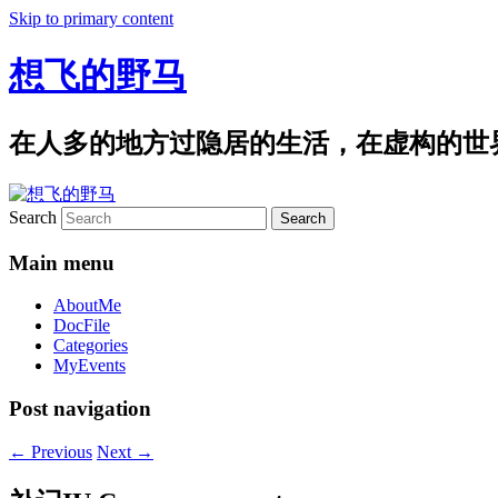
Skip to primary content
想飞的野马
在人多的地方过隐居的生活，在虚构的世
Search
Main menu
AboutMe
DocFile
Categories
MyEvents
Post navigation
←
Previous
Next
→