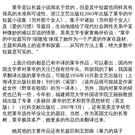
莱辛是以长篇小说闻名于世的，但是其中短篇也同样具有
很高的水准和可读性。浙江文艺出版社2003年出版了莱辛的中
短篇小说集《另外那个女人》。集子中诸如《另外那个女人》
及《爱的习惯》等篇目，生动地描绘了现代社会两性关系中某
种微妙的难以言说的情形。英美文学专家黄梅评价说：”莱辛
的中短篇写作‘缩微地’体现了她作为一个严肃的作家在题材、
主题和风格上的追求和探索……从写作方法上看，绝大多数中
短篇是写实的。”
上面介绍的都是已有中译的莱辛作品，可以看出，国内外
国文学界对莱辛的关注已很有些年头。而据我的了解，我国最
早翻译出版的莱辛作品，可能是1956年10月新文艺出版社（上
海译文出版社前身）刊行的《渴望》（该作品很可能就是作家
处女作《野草在歌唱》的另一译本）。另外，国内对莱辛的研
究也已有一些，今年初，福建师范大学外国语学院王丽丽教授
就出版了专著《多丽丝·莱辛的艺术和哲学思想研究（英文
版）》（社科文献出版社，2007年3月），还有英美文学研究
生把莱辛选作毕业论文的题目。当然，作为英国文坛的长青
树，莱辛极其多产，她更多的作品仍未翻译过来。
她其他的主要作品还有长篇巨制五部曲《暴力的孩子