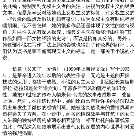
的共鸣，特别受到女权主义者的关注，被视为女权主义的经典
文本。但是莱辛反对给她贴上女权主义的标签，对女权主义的
一些过激的观点及做法也颇有微词，认为女权主义有时纯粹是
瞎胡闹。但不管怎样，她的很多作品还是体现了女性的独特视
角，对两性关系有深入探究，瑞典文学院在颁奖理由中称”其
作品如同一部女性经验的史诗”，应该是恰如其分的。另外，
她这部小说在写作手法上新的尝试也得到了评论界的好评，人
们认为该书是莱辛偏离现实主义的标志，是一部关于小说的小
说。
长篇《又来了，爱情》（1999年上海译文版）写于1995
年，是莱辛进入晚年以后的代表性作品，无论是主题的开掘、
技法的运用，都臻于成熟。小说的女主人公，剧团团长兼编剧
萨拉·德拉姆是位年逾六旬，守寡多年而风韵犹存的知识女
性。她把19世纪的传奇人物朱莉·韦龙的故事改成剧本，准备
上演。然而，在排练过程中，她同比自己年轻许多的导演以及
男主角发生了微妙的感情纠葛。她被这突然袭来的爱情风暴冲
击得迷失了方向。在小说中，萨拉的情感故事与其笔下的女主
人朱莉的独特经历构成两条相互渗透、相互烘托的叙事线索，
由此，作品深入细致地展示出当代女性深层的内心世界和对爱
情的强烈渴望。