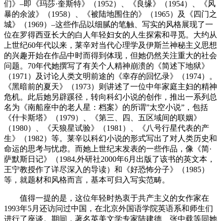
们》–即《玛莎·奎斯特》（1952）、《良缘》（1954）、《风
暴的余波》（1958）、《被陆地围住的》（1965）及《四门之
城》（1969）–这些作品以细腻的笔触、写实的风格展现了一
位在罗得西亚长大的白人年轻妇女的人生探索和寻觅。大约从
上世纪60年代以来，莱辛对当代心理学及伊斯兰神秘主义思想
的兴趣开始在作品中时而得到体现，但她仍然关注重大的社会
问题。70年代她撰写了有关个人精神崩溃的《简述下地狱》
（1971）及讨论人类文明前途的《幸存的回忆录》（1974）。
《黑暗前的夏天》（1973）则讲述了一位中年家庭主妇的精神
危机。此后她另辟蹊径，转向科幻小说的创作，推出一系列总
名为《南船座中的老人星：档案》的所谓”太空小说”，包括
《什卡斯塔》（1979）、《第三、四、五区域间的联姻》
（1980）、《天狼星试验》（1981）、《八号行星代表的产
生》（1982）等。莱辛以科幻小说的形式写出了对人类历史和
命运的思考与忧虑。而她上世纪末发表的一些作品，像《简·
萨默斯日记》（1984,外研社2000年6月出版了该书的英文本，
王宁教授作了详尽深入的导读）和《好恐怖分子》（1985）
等，就题材和风格而言，基本可归入写实范畴。
值得一提的是，这位年轻时热衷于共产主义的女作家在
1993年5月还访问过中国，在北京外国语学院英语系和师生们
进行了座谈。期间，著名英美文学专家陆建德、张中载等同她