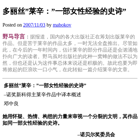
多丽丝”莱辛：”一部女性经验的史诗”
Posted on
2007/11/03
by
mabokov
野马导言
：
据报道，国内的各大出版社正在筹划出版莱辛的
作品。但是苦于莱辛的作品太多，一时无法全盘推出。尽管如
此，在今后的一年时间内，估计莱辛的部分作品还是会汹涌地
扑向广大的读者。野马虽对出版社的此种一窝蜂的做法不以为
然，但也还是认为这件事总体来说还是积极的。故此也要为即
将掀起的巨浪吹一口小气，在此转贴一篇介绍莱辛的文章。
多丽丝”莱辛：”一部女性经验的史诗”
–诺奖新科得主莱辛作品中译本概述
邓中良
她用怀疑、热情、构想的力量来审视一个分裂的文明，其作品
如同一部女性经验的史诗。
–诺贝尔奖委员会