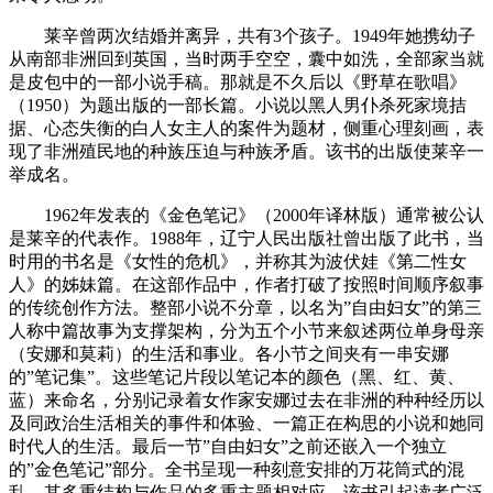
莱辛曾两次结婚并离异，共有3个孩子。1949年她携幼子
从南部非洲回到英国，当时两手空空，囊中如洗，全部家当就
是皮包中的一部小说手稿。那就是不久后以《野草在歌唱》
（1950）为题出版的一部长篇。小说以黑人男仆杀死家境拮
据、心态失衡的白人女主人的案件为题材，侧重心理刻画，表
现了非洲殖民地的种族压迫与种族矛盾。该书的出版使莱辛一
举成名。
1962年发表的《金色笔记》（2000年译林版）通常被公认
是莱辛的代表作。1988年，辽宁人民出版社曾出版了此书，当
时用的书名是《女性的危机》，并称其为波伏娃《第二性女
人》的姊妹篇。在这部作品中，作者打破了按照时间顺序叙事
的传统创作方法。整部小说不分章，以名为”自由妇女”的第三
人称中篇故事为支撑架构，分为五个小节来叙述两位单身母亲
（安娜和莫莉）的生活和事业。各小节之间夹有一串安娜
的”笔记集”。这些笔记片段以笔记本的颜色（黑、红、黄、
蓝）来命名，分别记录着女作家安娜过去在非洲的种种经历以
及同政治生活相关的事件和体验、一篇正在构思的小说和她同
时代人的生活。最后一节”自由妇女”之前还嵌入一个独立
的”金色笔记”部分。全书呈现一种刻意安排的万花筒式的混
乱，其多重结构与作品的多重主题相对应。该书引起读者广泛