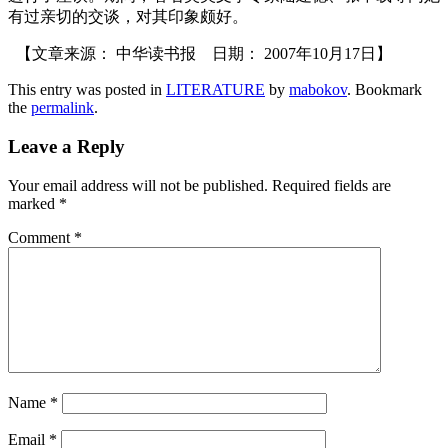
有过亲切的交谈，对其印象颇好。
【文章来源： 中华读书报 日期： 2007年10月17日】
This entry was posted in
LITERATURE
by
mabokov
. Bookmark
the
permalink
.
Leave a Reply
Your email address will not be published.
Required fields are
marked
*
Comment
*
Name
*
Email
*