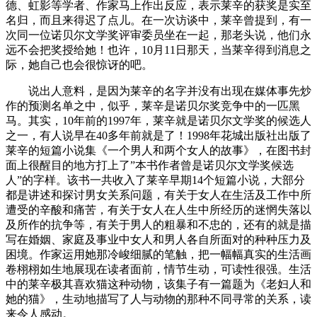
德、虹影等学者、作家马上作出反应，表示莱辛的获奖是实至
名归，而且来得迟了点儿。在一次访谈中，莱辛曾提到，有一
次同一位诺贝尔文学奖评审委员坐在一起，那老头说，他们永
远不会把奖授给她！也许，10月11日那天，当莱辛得到消息之
际，她自己也会很惊讶的吧。
说出人意料，是因为莱辛的名字并没有出现在媒体事先炒
作的预测名单之中，似乎，莱辛是诺贝尔奖竞争中的一匹黑
马。其实，10年前的1997年，莱辛就是诺贝尔文学奖的候选人
之一，有人说早在40多年前就是了！1998年花城出版社出版了
莱辛的短篇小说集《一个男人和两个女人的故事》，在图书封
面上很醒目的地方打上了”本书作者曾是诺贝尔文学奖候选
人”的字样。该书一共收入了莱辛早期14个短篇小说，大部分
都是讲述和探讨男女关系问题，有关于女人在生活及工作中所
遭受的辛酸和痛苦，有关于女人在人生中所经历的迷惘失落以
及所作的抗争等，有关于男人的粗暴和不忠的，还有的就是描
写在婚姻、家庭及事业中女人和男人各自所面对的种种压力及
困境。作家运用她那冷峻细腻的笔触，把一幅幅真实的生活画
卷栩栩如生地展现在读者面前，情节生动，可读性很强。生活
中的莱辛极其喜欢猫这种动物，该集子有一篇题为《老妇人和
她的猫》，生动地描写了人与动物的那种不同寻常的关系，读
来令人感动。