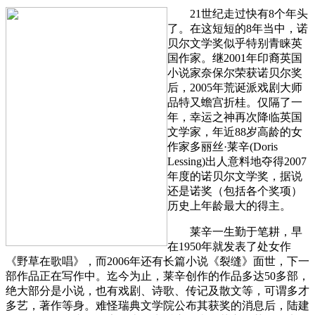
21世纪走过快有8个年头
了。在这短短的8年当中，诺
贝尔文学奖似乎特别青睐英
国作家。继2001年印裔英国
小说家奈保尔荣获诺贝尔奖
后，2005年荒诞派戏剧大师
品特又蟾宫折桂。仅隔了一
年，幸运之神再次降临英国
文学家，年近88岁高龄的女
作家多丽丝·莱辛(Doris
Lessing)出人意料地夺得2007
年度的诺贝尔文学奖，据说
还是诺奖（包括各个奖项）
历史上年龄最大的得主。
莱辛一生勤于笔耕，早
在1950年就发表了处女作
《野草在歌唱》，而2006年还有长篇小说《裂缝》面世，下一
部作品正在写作中。迄今为止，莱辛创作的作品多达50多部，
绝大部分是小说，也有戏剧、诗歌、传记及散文等，可谓多才
多艺，著作等身。难怪瑞典文学院公布其获奖的消息后，陆建