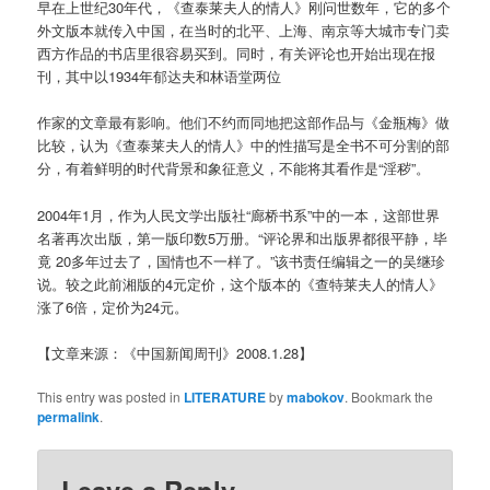
早在上世纪30年代，《查泰莱夫人的情人》刚问世数年，它的多个
外文版本就传入中国，在当时的北平、上海、南京等大城市专门卖
西方作品的书店里很容易买到。同时，有关评论也开始出现在报
刊，其中以1934年郁达夫和林语堂两位
作家的文章最有影响。他们不约而同地把这部作品与《金瓶梅》做
比较，认为《查泰莱夫人的情人》中的性描写是全书不可分割的部
分，有着鲜明的时代背景和象征意义，不能将其看作是“淫秽”。
2004年1月，作为人民文学出版社“廊桥书系”中的一本，这部世界
名著再次出版，第一版印数5万册。“评论界和出版界都很平静，毕
竟 20多年过去了，国情也不一样了。”该书责任编辑之一的吴继珍
说。较之此前湘版的4元定价，这个版本的《查特莱夫人的情人》
涨了6倍，定价为24元。
【文章来源：《中国新闻周刊》2008.1.28】
This entry was posted in
LITERATURE
by
mabokov
. Bookmark the
permalink
.