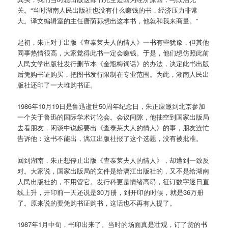
关。“当时湖南人民出版社也没有什么赚钱的书，经济压力非常
大。译文编辑室的主任唐荫荪想出这本书，他就和我来商量。”
起初，朱正对于出版《查泰莱夫人的情人》一书有些犹豫，但其他
同事热情很高，大家觉得此书一定会赚钱。于是，他们想仿照此前
人民文学出版社发行删节本《金瓶梅词话》的办法，决定此书出版
后凭购书证购买，把图书发行限制在专业范围。为此，湖南人民出
版社还印了一大堆购书证。
1986年10月19日是鲁迅逝世50周年纪念日，朱正应邀到北京参加
一个关于鲁迅的国际学术讨论会。会议间隙，他抽空到国家出版局
去看朋友，闲谈中说起要出《查泰莱夫人的情人》的事，朋友连忙
告诉他：这书不能出，漓江出版社报了这个选题，没有被批准。
回到湖南，朱正想停止出版《查泰莱夫人的情人》，却遭到一致反
对。大家说，国家出版局的文件是给漓江出版社的，又不是给湖南
人民出版社的，不用管它。发行科更是情绪高昂，征订数字逐日直
线上升，开印前一天还说是30万册，到开印的时候，就是36万册
了。原来说的要凭购书证购书，这话也不再有人提了。
1987年1月中旬，书印出来了。当时的场面真是壮观，订了货的书