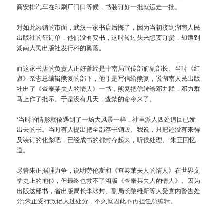
商安排汽车在印刷厂门口等候，书装订好一批就运走一批。
对如此热销的市面，武汉一家书店后悔了，因为当初接到湖南人民
出版社的征订单，他们没有要书，这时转过头来想要订货，却遭到
湖南人民出版社发行科的奚落。
而这家书店的负责人正好曾经是中南局宣传部前副部长、当时《红
旗》杂志总编辑熊复的部下，他于是写信给熊复，说湖南人民出版
社出了《查泰莱夫人的情人》一书，熊复把信转给邓力群，邓力群
马上作了批示。于是没有几天，查禁的命令来了。
“当时的情形就像遇到了一场大风暴一样，社里派人四处追回已发
出去的书。当时有人提出把全部存书销毁。我说，只把还没有来得
及装订的化浆吧，已经成书的都封存起来，听候处理。”朱正回忆
道。
尽管朱正据理力争，说明劳伦斯和《查泰莱夫人的情人》在世界文
学史上的地位，但最终也救不了湘版《查泰莱夫人的情人》。因为
出版这部书，省出版局长李冰封、副局长黎维新等人受党内警告处
分;朱正受行政记大过处分，不久就因此不再担任总编辑。