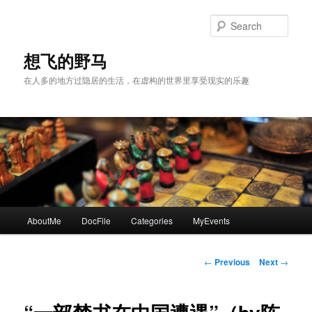
Skip
to
Sear
primary
content
想飞的野马
在人多的地方过隐居的生活，在虚构的世界里享受现实的乐趣
Main
AboutMe
DocFile
Categories
MyEvents
menu
Post
←
Previous
Next
→
navigation