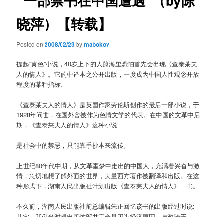
“一部禁书在中国遭遇”（by陈
晓萍）【转载】
Posted on
2008/02/23
by
mabokov
提起“黄色”小说，40岁上下的人脑海里恐怕首先会出现《查泰莱夫
人的情人》。它的中译本之公开出版，一度成为中国人性观念开放
程度的某种指标。
《查泰莱夫人的情人》是英国作家劳伦斯创作的最后一部小说，于
1928年问世，在国外曾被作为色情文学的代表。在中国的文革中后
期，《查泰莱夫人的情人》这种小说
是社会中的禁忌，只能靠手抄本来流传。
上世纪80年代中期，从文革噩梦中走出的中国人，充满着兴奋与激
情，急切地想了解外面的世界，大量西方著作被翻译和出版。在这
种形式下，湖南人民出版社计划出版《查泰莱夫人的情人》一书。
不久前，湖南人民出版社前总编辑朱正回忆该书的出版经过时说:
其实，我们当时想出版这部书完全是因为经济原因，与政治无