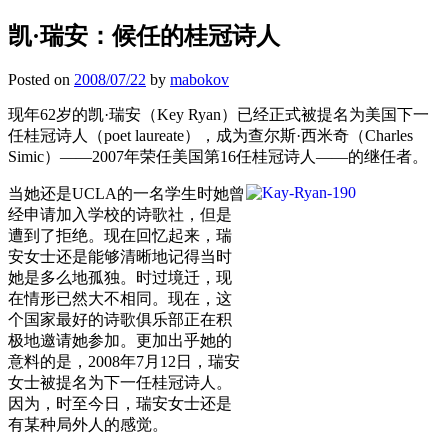
凯·瑞安：候任的桂冠诗人
Posted on
2008/07/22
by
mabokov
现年62岁的凯·瑞安（Key Ryan）已经正式被提名为美国下一
任桂冠诗人（poet laureate），成为查尔斯·西米奇（Charles
Simic）——2007年荣任美国第16任桂冠诗人——的继任者。
当她还是UCLA的一名学生时她曾
经申请加入学校的诗歌社，但是
遭到了拒绝。现在回忆起来，瑞
安女士还是能够清晰地记得当时
她是多么地孤独。时过境迁，现
在情形已然大不相同。现在，这
个国家最好的诗歌俱乐部正在积
极地邀请她参加。更加出乎她的
意料的是，2008年7月12日，瑞安
女士被提名为下一任桂冠诗人。
因为，时至今日，瑞安女士还是
有某种局外人的感觉。