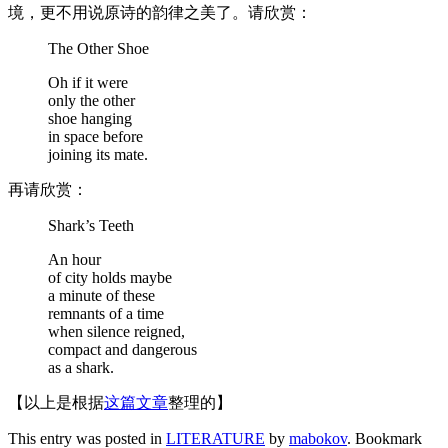
境，更不用说原诗的韵律之美了。请欣赏：
The Other Shoe
Oh if it were
only the other
shoe hanging
in space before
joining its mate.
再请欣赏：
Shark’s Teeth
An hour
of city holds maybe
a minute of these
remnants of a time
when silence reigned,
compact and dangerous
as a shark.
【以上是根据
这篇文章
整理的】
This entry was posted in
LITERATURE
by
mabokov
. Bookmark