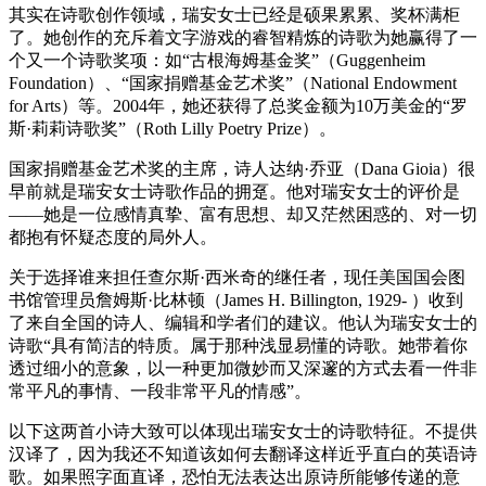
其实在诗歌创作领域，瑞安女士已经是硕果累累、奖杯满柜
了。她创作的充斥着文字游戏的睿智精炼的诗歌为她赢得了一
个又一个诗歌奖项：如“古根海姆基金奖”（Guggenheim
Foundation）、“国家捐赠基金艺术奖”（National Endowment
for Arts）等。2004年，她还获得了总奖金额为10万美金的“罗
斯·莉莉诗歌奖”（Roth Lilly Poetry Prize）。
国家捐赠基金艺术奖的主席，诗人达纳·乔亚（Dana Gioia）很
早前就是瑞安女士诗歌作品的拥趸。他对瑞安女士的评价是
——她是一位感情真挚、富有思想、却又茫然困惑的、对一切
都抱有怀疑态度的局外人。
关于选择谁来担任查尔斯·西米奇的继任者，现任美国国会图
书馆管理员詹姆斯·比林顿（James H. Billington, 1929- ）收到
了来自全国的诗人、编辑和学者们的建议。他认为瑞安女士的
诗歌“具有简洁的特质。属于那种浅显易懂的诗歌。她带着你
透过细小的意象，以一种更加微妙而又深邃的方式去看一件非
常平凡的事情、一段非常平凡的情感”。
以下这两首小诗大致可以体现出瑞安女士的诗歌特征。不提供
汉译了，因为我还不知道该如何去翻译这样近乎直白的英语诗
歌。如果照字面直译，恐怕无法表达出原诗所能够传递的意