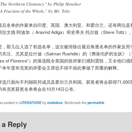
“The Northern Clemency” by Philip Hensher
“A Fraction of the Whole,” by Mr. Toltz
最后名单的作家来自印度、英国、澳大利亚、和爱尔兰。还有两位是
文德·阿迪加（ Aravind Adiga）和史蒂夫·托尔兹（Steve Toltz）
是，那几位入选了初选名单，这次被排除出最后角逐名单的作家反而
关注。尤其是拉什迪（Salman Rushdie）的《弗洛伦萨的女妖》（“
tress of Florence”）的落选既令英国的批评家们感到震惊，又令他们
于本年度布克奖的评委会主席也不得不就此事做了郑重的解释。
评选只面向不列颠联邦成员及爱尔兰共和国。获奖者将会获得71,000
的布克奖获奖名单将会在10月14日公布。
as posted in
LITERATURE
by
mabokov
. Bookmark the
permalink
.
 a Reply