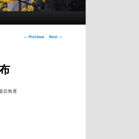
Post
←
Previous
Next
→
navigation
布
最后角逐