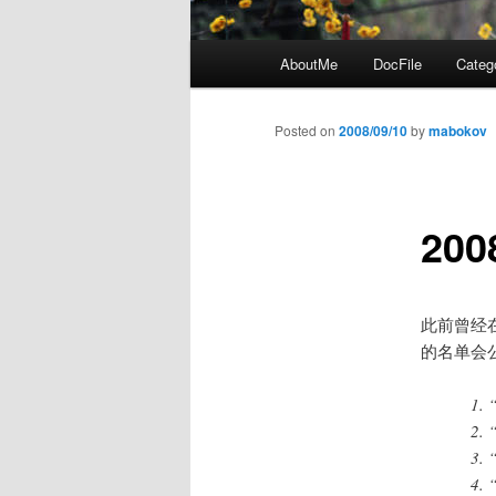
Main
AboutMe
DocFile
Categ
menu
Posted on
2008/09/10
by
mabokov
20
此前曾经
的名单会
1. 
2. 
3. 
4. 