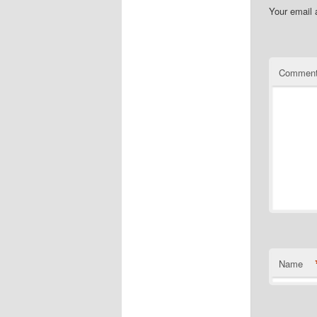
Your email 
Commen
Name