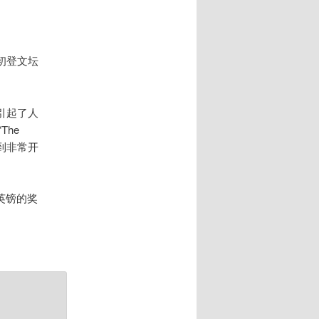
初登文坛
。
引起了人
The
感到非常开
英镑的奖