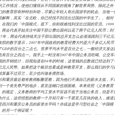
的工作情况，使他们懂得从不同国家的视角了解世界局势。除此之外
们的教育部有种特别补助，尽量让年轻人有出国游学的机会。当地一
员解释，其实「在北欧，你已经找不到没出过国的中学生了」。相对
，在我们的「中国模式」底下，你则很难找到没出过国的官员。1999
，两会代表开始关注中国干部公费出国何以花了两千亿元人民币；到
007年，两会代表持续关注干部出国的总开支怎么会渐渐跳到三千亿元
政部的数字显示，2007年中国政府的教育经费大约是六千多亿人民币
了GDP的百分之二点七。世界平均水平是百分之七，一般经济欠发达
也有百分之四点一。我手上一时没有2007年中国公务员吃喝、公交车
国的开销统计，但我知道在04年的时候，这笔钱的总数就已经达到了
亿元人民幤。如果把这个账目也看成是种教育开支，那么我们的学习
就算嬴不过芬兰，至少也叫做各擅胜场。
川和重庆最近都有教师酝酿罢教，因为他们不满自己的薪水太低，不
到一个丧失尊严的地步，甚至连糊口也很困难。本来依照《义务教育
》的规定，义务教师的平均工资水平应该不低于当地公务员，但是不
为什么，这些愤怒的教师一个月却只有一千甚至几百块的收入，难道
是四川和重庆公务员的薪资水平吗？亦或这是学习型社会之「中国模
」的另一个例证呢？