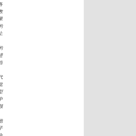
各
教
果
的
上
的
进
当
代
批
型
中
颇
他
子
合