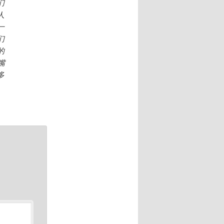
们
人
一
们
的
嘴
多