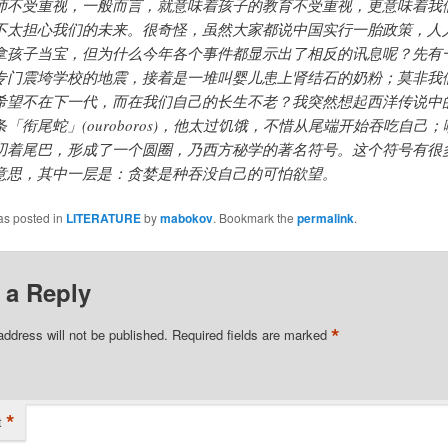
师不受重视，一般而言，就意味着孩子的教育不受重视，更意味着我
不太担心我们的未来。很奇怪，虽然大家都说中国实行一胎政策，人
拿孩子当宝，但为什么今年各个事件都显示出了相反的讯息呢？先有
专门震垮学校的地震，接着是一堆叫婴儿患上肾结石的奶粉；莫非我
希望不在下一代，而在我们自己的长生不老？我突然想起西洋传说中
条「衔尾蛇」(ouroboros)，他太过饥饿，不惜从尾端开始吞吃自己；
叨着尾巴，形成了一个圆圈，乃西方秘学的著名符号。这个符号有很
意思，其中一层是：贪婪是种吞没自己的可怕欲望。
as posted in
LITERATURE
by
mabokov
. Bookmark the
permalink
.
 a Reply
*
address will not be published.
Required fields are marked
*
t