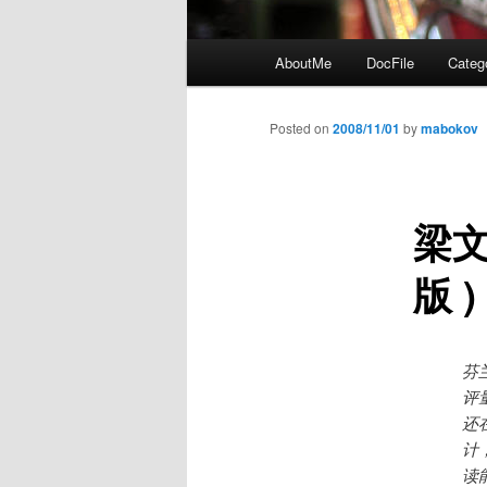
Main
AboutMe
DocFile
Categ
menu
Posted on
2008/11/01
by
mabokov
梁文
版 )
芬
评
还
计
读