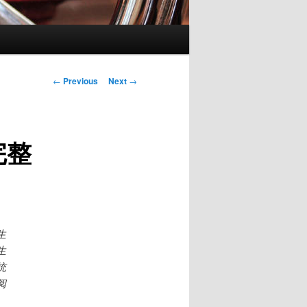
Post
←
Previous
Next
→
navigation
完整
生
生
统
阅