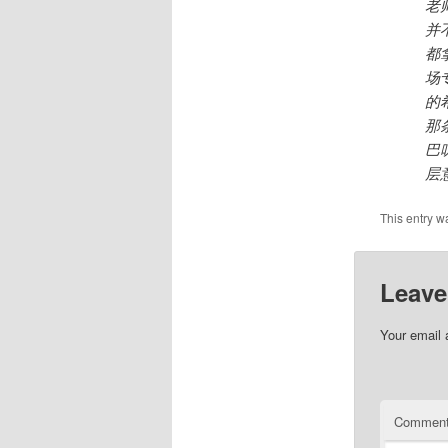
老
并
都
场
的
那
巴
层
This entry w
Leave
Your email 
Commen