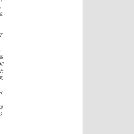
，
位
了
。
，
国
和
七
风
只
知
这