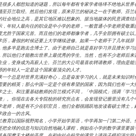
是很多人都想知道的谜题，所以每年都有专家学者络绎不绝地从世界
涌至芬兰取经。然后他们发现，原来芬兰的秘诀之一在于教师。芬兰
的社会地位之高，是其它地区难以想象的。据当地媒体的民意调查结
示，年轻人最向往的职业是中小学的老师，一般普通小学老师受敬重
度尤胜于国家元首。而且他们的老师都像学者，几乎全部拥有硕士以
学历，暑假的时候还要上大学继续进修。如果一个老师干了几年就辞
，他多半是跑去念博士了。由于老师自己就是喜好学习并且擅长学习
，所以他们才能教出世界上最优秀的学生。当然，也有不少老师后来
企业，变身成为高薪人士。芬兰的大公司最喜欢聘请教师，理由是能
师的年轻人一定是这个国家最顶尖的人才。
果一个总是对世界充满好奇心，总是奋发学习的人，就是未来知识时
需要的精英；那么中国一定是个很有希望的国家，因为我们也有一大
学之士。和注重基础教师的芬兰模式不同，「中国模式」强调「学习
僚」。你现在去各大专院校的研究所点名，会发现登记册里没有几个
学老师，倒是有不少在职官员，他们全都很踊跃地攻读着硕士博士，
学政合一的古风。
兰教育以国际视野闻名，小学开始学英语，中学再加一门第二外语。
还把全球的信息与知识自然地融入课程，例如在小学的数学课里要孩
算各国摩天大楼的高度，在初中社会科学的课堂上请孩子模拟演出联