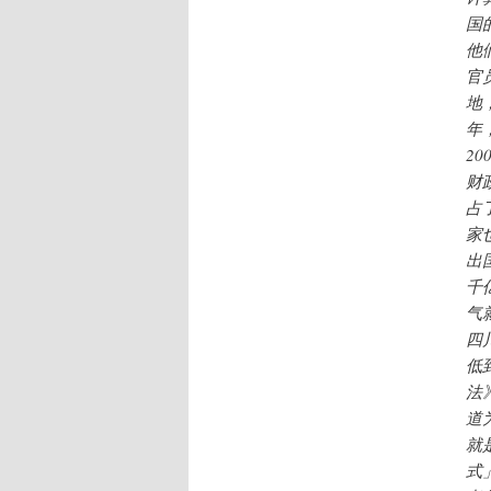
国
他
官
地
年
2
财
占
家
出
千
气
四
低
法
道
就
式