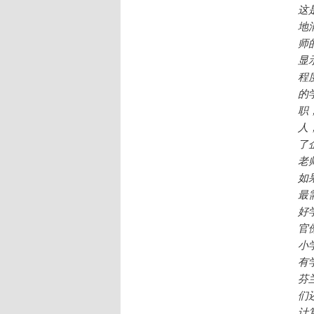
这
地
师
显
程
的
职
人
了
老
如
最
好
官
小
有
芬
们
计