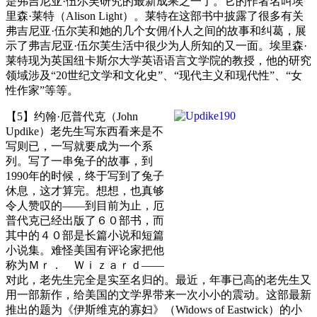
是弗吉尼亚·伍尔芙研究的最新成果之一了。它的作者名叫埃
里森·莱特（Alison Light）。莱特在这部书中披露了很多有关
弗吉尼亚·伍尔芙和她的几个女佣/仆人之间的故事和纠葛，展
示了弗吉尼亚·伍尔芙生活中很少为人所知的又一面。埃里森·
莱特现为英国纽卡斯尔大学英语语言文学院的教授，他的研究
领域涉及“20世纪文学和文化史”、“现代主义和现代性”、“女
性作家”等等。
【5】约翰·厄普代克（John
Updike）老先生写东西看来是不
写则已，一写就要成为一个系
列。写了一串兔子的故事，到
1990年的时候，终于写到了兔子
休息，这才算完。想想，也真够
令人赞叹的——到目前为止，厄
普代克已经出版了６０部书，而
其中的４０部是长篇小说和短篇
小说集。难怪美国有评论家把他
称为Ｍｒ． Ｗｉｚａｒｄ——
对此，老先生完全是实至名归的。最近，年事已高的老先生又
用一部新作，给美国的文学界带来一次小小的震动。这部最新
推出的题为《伊斯维克的寡妇》（Widows of Eastwick）的小