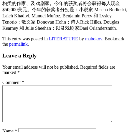
构类的作家、及戏剧家。今年的获奖者将会获得每人现金
$50,000美元。今年的获奖者分别是：小说家 Mischa Berlinski,
Laleh Khadivi, Manuel Muñoz, Benjamin Percy 和 Lysley
Tenorio；散文家 Donovan Hohn；诗人Rick Hilles, Douglas
Kearney 和 Julie Sheehan；以及戏剧家Dael Orlandersmith。
This entry was posted in
LITERATURE
by
mabokov
. Bookmark
the
permalink
.
Leave a Reply
Your email address will not be published.
Required fields are
marked
*
Comment
*
Name
*