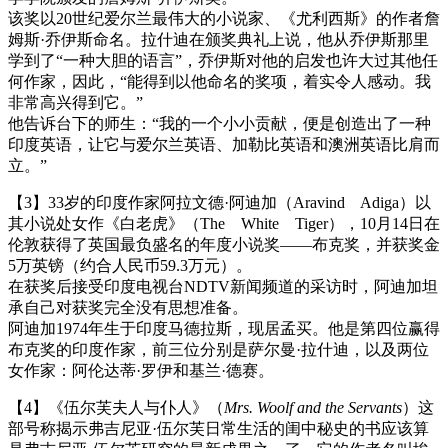
该奖以20世纪爱尔兰最伟大的小说家、《尤利西斯》的作者詹
姆斯·乔伊斯命名。拉什迪在颁奖典礼上说，他从乔伊斯那里
学到了“一种大胆的语言”，乔伊斯对他的启发也许大过其他任
何作家，因此，“能得到以他命名的奖项，着实令人感动。我
非常高兴得到它。”
他告诉台下的师生：“我的一个小小贡献，便是创造出了一种
印度英语，让它与爱尔兰英语、加勒比英语和澳洲英语比肩而
立。”
【3】33岁的印度作家阿拉文德·阿迪加（Aravind Adiga）以
其小说处女作《白老虎》（The White Tiger），10月14日在
伦敦获得了英国最负盛名的年度小说奖——布克奖，并获奖金
5万英镑（约合人民币59.3万元）。
在获奖后接受印度电视台NDTV新闻频道的采访时，阿迪加坦
承自己对获奖完全没有思想准备。
阿迪加1974年生于印度马德拉斯，现居孟买。他是第四位赢得
布克奖的印度作家，前三位分别是萨尔曼·拉什迪，以及两位
女作家：阿伦达蒂·罗伊和基兰·德赛。
【4】《伍尔芙夫人与仆人》（
Mrs. Woolf and the Servants
）这
部号称揭示弗吉尼亚·伍尔芙日常生活的闺中秘史的书应该算