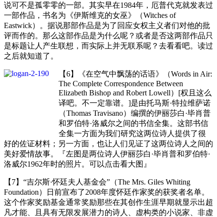
说可不是孤零零的一部。其实早在1984年，厄普代克就发表过
一部作品，书名为《伊斯维克的女巫》（Witches of
Eastwick）。据说那部作品是为了回应女权主义者们对他的批
评而作的。那么这部作品是为什么呢？或者是否这两部作品只
是标题让人产生联想，而实际上并无联系呢？去看看吧。读过
之后就知道了。
【6】《在空气中飘荡的话语》（Words in Air:
The Complete Correspondence Between
Elizabeth Bishop and Robert Lowell）[权且这么
译吧。不一定靠谱。]是由托马斯·特拉维萨诺
（Thomas Travisano）编撰的伊丽莎白·毕肖普
和罗伯特·洛威尔之间的书信全集。这部书信
全集一方面为我们研究这两位诗人提供了很
好的佐证材料；另一方面，也让人们见证了这两位诗人之间的
美好爱情故事。『左图是两位诗人伊丽莎白·毕肖普和罗伯特·
洛威尔1962年时的照片。可以点击看大图』
【7】“吉尔斯·怀廷夫人基金会”（The Mrs. Giles Whiting
Foundation）日前宣布了2008年度怀廷作家奖的获奖者名单。
这个作家奖励基金通常奖励那些在其创作生涯早期就显示出超
凡才能、且具有无限发展潜力的诗人、虚构类的小说家、非虚