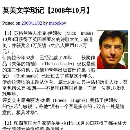
英美文学琐记【2008年10月】
Posted on
2008/11/02
by
mabokov
【1】
苏格兰诗人米克·伊姆拉（Mick Imlah）
10月8日获得了英国最著名的诗歌大奖：前进
奖，并获奖金1万英镑（约合人民币11.7万
元）。
伊姆拉今年52岁，已经沉默了20年——获奖作
品《失落的领袖》（TheLostLeader）仅仅是他
的第二部诗集，距他1988年出版首部诗集《胎
记》（Birthmarks）已经过去了整整20个年头。
伊姆拉诗歌的主题从体育、威士忌到古典神话和历史人物，甚
至包括戈登·布朗——不是现任英国首相，而是一位英式橄榄
球明星。
评委会主席弗丽达·休斯（Frieda Hughes）赞扬了伊姆拉
的“技艺与敏锐”，称他“没有一个字是多余的，没有一处是随
意的。极具才华”。
【2】印裔英国大作家萨尔曼·拉什迪10月10日获得了都柏林大
学学院颁发的詹姆斯·乔伊斯奖。