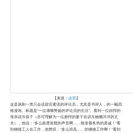
【来源：
这里
】
这是讽刺一类只会说甜言蜜语的评论员，尤其是书评人，的一幅四
格漫画。标题是“一位满嘴赞扬的评论员的生活”。看到一位凶悍的
母亲训斥孩子（亦可理解为一位彪悍的妻子在训斥她懒洋洋的丈
夫），他说：“多么振聋发聩的声音啊……散发着炙热的真诚！”看
到铆接工人在工作，他赞叹：“多么崇高……的铆接工作啊！”看到