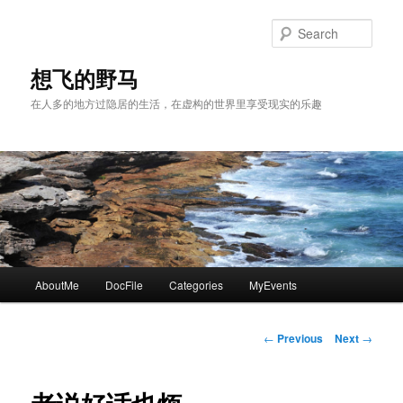
Skip
to
Sear
primary
content
想飞的野马
在人多的地方过隐居的生活，在虚构的世界里享受现实的乐趣
Main
AboutMe
DocFile
Categories
MyEvents
menu
Post
←
Previous
Next
→
navigation