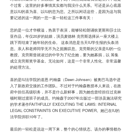
个过客，这里的好多事情其实都与我没什么关系。可还是从心底愿
意以IU的喜为喜、以IU的悲为悲。之所以闲话这些，是因为这与我
要记述的这一周的一悲一喜一轻松这三件事有关：
悲的是一位才华横溢，热衷于表演，能够轻松朗诵狄更斯和莎士比
亚作品，年仅20岁的姑娘，演员麦德林·克劳斯选择从一座大楼上
跳下而结束了她年轻的生命。 这条消息是当天IU学生报的头条消
息。亲人和老师同学无不为之扼腕叹息。克劳斯的父亲是IU的一位
教授。克劳斯曾就读过的中学为了纪念她，要为她募捐，以 筹集
成立克劳斯奖学基金。无论如何，这是一个非常人性化、非常温馨
的处理方法。
喜的是IU法学院的道恩·约翰森（Dawn Johnsen）被奥巴马选中进
入了新政府交接的工作团队。不过对于约翰森教授本人来说，在政
府中担任高级职务，并不是什么新鲜事，因为她也曾经担任过克林
顿时期过渡班子的成员。约翰森于2007年出版过一部涉及施法研究
的学术著作FAITHFULLY EXECUTING THE LAWS: INTERNAL
LEGAL CONSTRAINTS ON EXECUTIVE POWER。她已在IU的
法学院供职10年了。
最后的一轻松是说这一周下来，整个的心情状态。该办的事情都办