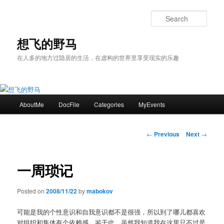
Skip
to
Sear
primary
content
想飞的野马
在人多的地方过隐居的生活，在虚构的世界里享受现实的乐趣
Main
AboutMe
DocFile
Categories
MyEvents
menu
Post
←
Previous
Next
→
navigation
一周琐记
Posted on
2008/11/22
by
mabokov
可能是我的个性意识和自我意识都不是很强，所以到了哪儿都喜欢
对组织和集体有个依赖感。鉴于此，虽然我知道我在这里只不过是