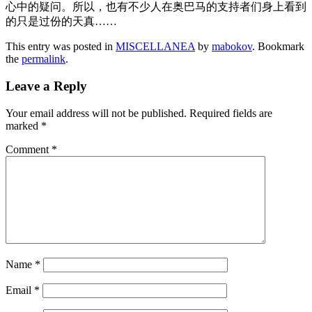
心中的疑问。所以，也有不少人在奥巴马的支持者们身上看到
的只是过份的天真……
This entry was posted in
MISCELLANEA
by
mabokov
. Bookmark
the
permalink
.
Leave a Reply
Your email address will not be published.
Required fields are
marked
*
Comment
*
Name
*
Email
*