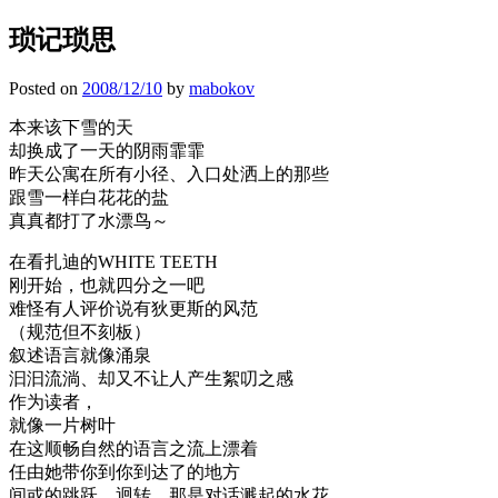
琐记琐思
Posted on
2008/12/10
by
mabokov
本来该下雪的天
却换成了一天的阴雨霏霏
昨天公寓在所有小径、入口处洒上的那些
跟雪一样白花花的盐
真真都打了水漂鸟～
在看扎迪的WHITE TEETH
刚开始，也就四分之一吧
难怪有人评价说有狄更斯的风范
（规范但不刻板）
叙述语言就像涌泉
汩汩流淌、却又不让人产生絮叨之感
作为读者，
就像一片树叶
在这顺畅自然的语言之流上漂着
任由她带你到你到达了的地方
间或的跳跃、迴转，那是对话溅起的水花