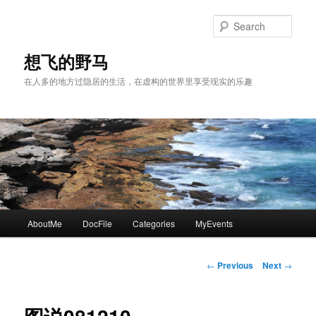
Skip
to
Sear
primary
content
想飞的野马
在人多的地方过隐居的生活，在虚构的世界里享受现实的乐趣
Main
AboutMe
DocFile
Categories
MyEvents
menu
Post
←
Previous
Next
→
navigation