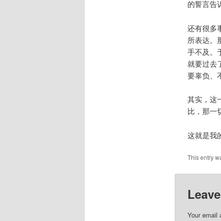
的誓言告
还有很多
所表达。
手不及。
就要过去
要辜负、
其实，这
比，那一
这就是我
This entry w
Leave
Your email 