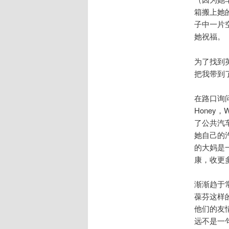
箱搬上她
子中一片
她祝福。
为了找到英
把我带到了
在路口询问
Honey，
了公共汽
她自己的
的大妈是一
康，收更
渐渐趋于
葆芬这样
他们的友
远不是一