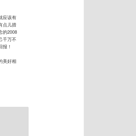
就应该有
有点儿措
2008
己千万不
回报！
的美好相