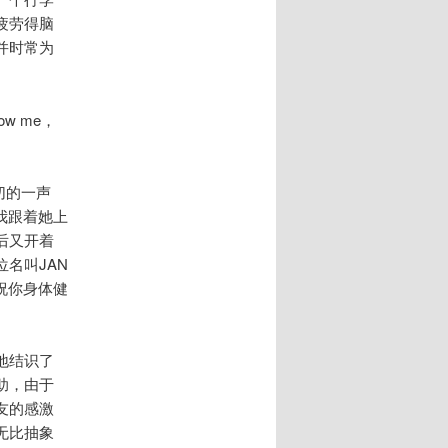
疲劳得脑
并时常为
w me，
亲切的一声
便让我跟着她上
后又开着
名叫JAN
。祝你身体健
地结识了
助，由于
友的感激
无比抽象