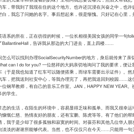
的车，带我到了我现在住的这个地方。也许还沉浸在兴奋之中，也许
空白，我忘了问她的名字。事后想起来，很是惭愧。只好记在心里，
语系的所在，正在彷徨的时候，一位长相很美国女孩的同学一句follo
BallantineHall，告诉我从那边的大门进去，直上四楼……
怎么可以找到办理SocialSecurityNumber的地方，身后就传来了
What can I do for you? 一位慈祥的大妈亲切地询问了我的要求，
车（于是我也知道了红车可以随便搭乘，而绿车需要出示证件）。然
汽车，把我送到社安中心，等我办理完了，再把我送回到校园……这位
位钢琴教师，有自己的音乐工作室。JAN，HAPPY NEW YEAR
多的学生。
常态的生活，在陌生的环境中，容易显得乏味和孤单。而我又很幸运
的慷慨仁慈、热情友好的朋友，还有宝鹏、陈虎等等。有了他们的帮
情，我于是少却了很多孤独和寂寞的时间。对葆芬和其他几位华人朋
句淡淡的谢谢所能够代表。当然，也不仅仅只在今天……只能用一句