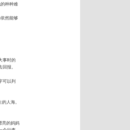
他的种种难
佛依然能够
大事时的
去回报。
字可以列
生的人海。
漂亮的妈妈
一个行李