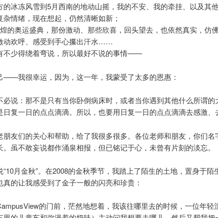
方的冰冻风雪到5月西南的地动山摇，我的不安、我的牵挂、以及其
复杂情绪，现在想起，仍然清晰如新；
辉煌的奥运盛典，那份激动、那些欣喜，回头望去，也依然真实，仿
激动欢呼、感受到手心攥出汗水……
有不少得绕着弯说，所以最好不说的事情——
己——我很幸运，因为，这一年，我蒙受了太多的恩惠：
不必说：那不是只有当你卧倒病床时，或者当你遇到其他什么所谓的
是日复一日的点点滴滴。所以，也要用日复一日的点点滴滴去感激、
老朋友们的关心和帮助，给了我很多很多。各位老师和朋友，你们名
长。虽不敢妄说都作涌泉相报，但已铭记于心，未曾有片刻的淡忘。
“10月金秋”。在2008的金秋季节，我踏上了陌生的土地，置身于陌
也真的让我感受到了金子一般的闪亮和珍贵：
ampusView的门前，茫然地想着，我该往哪里去的时候，一位年轻
车里的儿童车和弥漫着的奶味）主动问我想要去哪儿，然后又帮我把