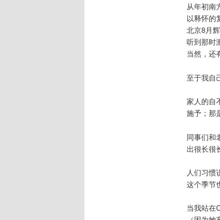
从年初南
以释怀的
北京8月
听到那时
当然，还
至于我自
家人的自
施予；那
同事们和
出很长很
人们习惯说
这个季节
当我站在C
（因为她