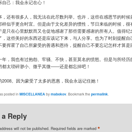
诉自己：我会永记在心！
事，还有很多人，我无法在此尽数列举。也许，这些在感恩节的时候
那样似乎更合时宜。但是由于文化差异的惯性，节日来临的时候，很
于是只在心里默默而又仓促地感谢了那些需要感谢的所有人。值得纪念的
了，这些美好的东西还是应该记下来，与人分享。也为了时刻提醒自
不要挥霍了自己所蒙受的善遇和恩待，提醒自己不要忘记怎样才算是
一年，我也有过抱怨、牢骚、不快，甚至莫名的愤怒。但是与所经历
切都太琐碎渺小、微乎其微——还是都忘掉吧！
的2008。因为蒙受了太多的恩惠，我会永远记住她！
as posted in
MISCELLANEA
by
mabokov
. Bookmark the
permalink
.
 a Reply
*
address will not be published.
Required fields are marked