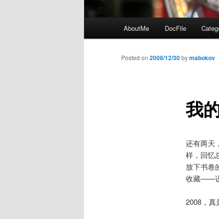
Main
AboutMe
DocFile
Categ
menu
Posted on
2008/12/30
by
mabokov
我的
还有两天
样，回忆
放下书卷
收藏——
2008，