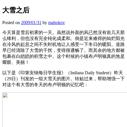
大雪之后
Posted on
2009/01/31
by
mabokov
今天算是雪后初霁的一天。虽然说外面的风已然没有前几天那
么锋利，但也没有完全钝化成柔和。倒是近来难得的灿烂阳光
在冷风的起息之间不失时机地让人感受一下冬日的暖阳。道路
早已经清除了大雪的干扰，变得很通畅了。而其余的地方都被
包裹在白皑皑的积雪之中。这个时候的小镇布卢明顿真的煞是
耀眼、美丽！
以下是《印第安纳每日学生报》（Indiana Daily Student）昨天
（29日）刊发的一组大雪天的图片。转贴过来，帮助增强一下
对这个有大雪的冬天的布卢明顿的记忆吧：