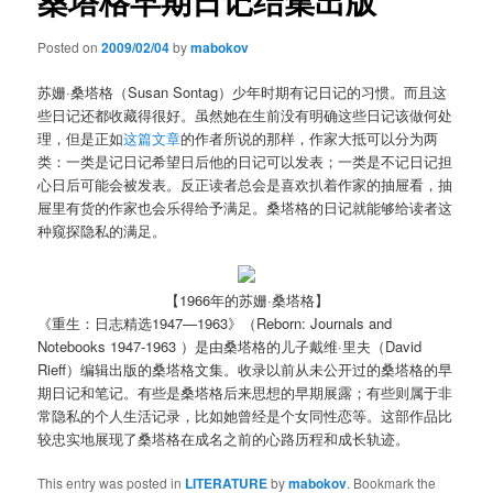
桑塔格早期日记结集出版
Posted on
2009/02/04
by
mabokov
苏姗·桑塔格（Susan Sontag）少年时期有记日记的习惯。而且这
些日记还都收藏得很好。虽然她在生前没有明确这些日记该做何处
理，但是正如
这篇文章
的作者所说的那样，作家大抵可以分为两
类：一类是记日记希望日后他的日记可以发表；一类是不记日记担
心日后可能会被发表。反正读者总会是喜欢扒着作家的抽屉看，抽
屉里有货的作家也会乐得给予满足。桑塔格的日记就能够给读者这
种窥探隐私的满足。
【1966年的苏姗·桑塔格】
《重生：日志精选1947—1963》（
Reborn: Journals and
Notebooks 1947-1963
）是由桑塔格的儿子戴维·里夫（David
Rieff）编辑出版的桑塔格文集。收录以前从未公开过的桑塔格的早
期日记和笔记。有些是桑塔格后来思想的早期展露；有些则属于非
常隐私的个人生活记录，比如她曾经是个女同性恋等。这部作品比
较忠实地展现了桑塔格在成名之前的心路历程和成长轨迹。
This entry was posted in
LITERATURE
by
mabokov
. Bookmark the