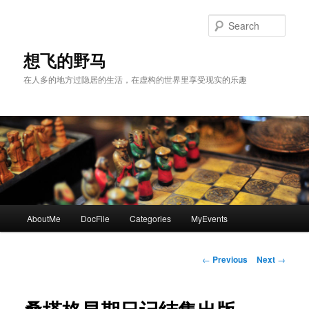
Skip
to
Sear
primary
content
想飞的野马
在人多的地方过隐居的生活，在虚构的世界里享受现实的乐趣
Main
AboutMe
DocFile
Categories
MyEvents
menu
Post
←
Previous
Next
→
navigation