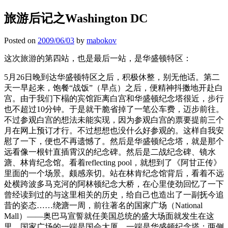
旅游后记之Washington DC
Posted on
2009/06/03
by
mabokov
这次旅游的第四站，也是最后一站，是华盛顿特区：
5月26日晚到达华盛顿特区之后，积极休整，别无他话。第二
天一早起来，饱餐“战饭”（早点）之后，便精神抖擞地开赴白
宫。由于我们下榻的宾馆距离白宫和华盛顿纪念塔很近，步行
也不超过10分钟。于是就干脆省掉了一笔公车费，迈步前往。
不过参观白宫的想法未能实现，因为参观白宫的票要提前三个
月在网上预订才行。不过想想也没什么好参观的。这样自我安
慰了一下，便也不再遗憾了。然后是华盛顿纪念塔，就是那个
远看像一根针直插霄汉的纪念碑。然后是二战纪念碑、镜水
溏、林肯纪念馆。看着reflecting pool，就想到了《阿甘正传》
里面的一个场景。颇感亲切。站在林肯纪念馆背后，看着不远
处横跨波多马克河的阿林顿纪念大桥，在心里使劲回忆了一下
曾经读到过的与这里相关的历史，给自己也造出了一副抚今追
昔的姿态……绕溏一周，前往著名的国家广场（National
Mall）——奥巴马宣誓就任美国总统的盛大场面就发生在这
里。国家广场的一端是国会大厦，一端是华盛顿纪念塔；两侧