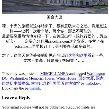
国会大厦
嗯，十天的旅程就这样结束了。很有意犹未尽之感。肯定是这
样——让我一次看个够、玩个够，那是不可能的……
最后要隆重热情地介绍一下，在美国出行（跟旅行团的，另当
别论），一定要充分利用priceline.com这个资源。多亏了在
priceline上早早预订了，否则要多花很多钱的。
对了，这两天在华盛顿的所见还可以到
这里
和
这里
看到一些。
要求不要高，只是看个热闹罢了……
This entry was posted in
MISCELLANEA
and tagged
Washington
DC
,
Washington Memorial Tower
,
White House
,
国会大厦
,
国家
自然历史博物馆
,
林肯纪念馆
,
美国历史博物馆
by
mabokov
.
Bookmark the
permalink
.
Leave a Reply
Your email address will not be published.
Required fields are