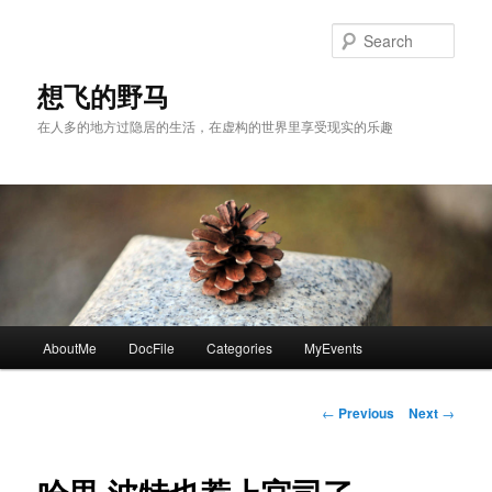
Skip
to
Sear
primary
content
想飞的野马
在人多的地方过隐居的生活，在虚构的世界里享受现实的乐趣
Main
AboutMe
DocFile
Categories
MyEvents
menu
Post
←
Previous
Next
→
navigation