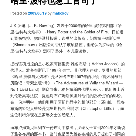
哈里·波特也惹上官司了
Posted on
2009/06/19
by
mabokov
J·K·罗琳（
J. K. Rowling
）发表于2000年的哈里·波特第四部《哈
里·波特与火焰杯》（Harry Potter and the Goblet of Fire）日前遭
到剽窃指控。据路透社报道，该书的出版商，英国布卢姆斯贝里
（Bloomsbury）出版公司否认了该项指控，拒绝认为罗琳的《哈
里·波特与火焰杯》剽窃了另外一本儿童读物。
提出该项指控的是小说家阿德里安·雅各布斯（ Adrian Jacobs）的
代理人。雅各布斯已于1997年去世。其代理人声称，罗琳的那部
《哈里·波特与火焰杯》是从雅各布斯1987年的小说《魔术师维利
历险记：青紫之境1号》（The Adventures of Willy the Wizard —
No 1 Livid Land）剽窃而来。雅各布斯的代理人表示，他们将上诉
到伦敦高等法院，提起对布卢姆斯贝里对他们的版权侵害的诉讼。
在一份声明中，他们引用了两部作品中的相似部分；还指出，雅各
布斯的经纪人曾经是克里斯托弗·利特尔（
Christopher Little
），而
这位利特尔现在是罗琳女士的经纪人。
而布卢姆斯贝里则在一份声明中指出，罗琳女士直到2004年才听说
了雅各布斯的那本书，当时也是因为雅各布斯的儿子提出了相同的