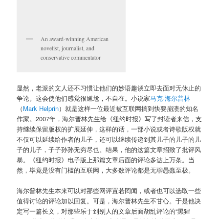
An award-winning American
novelist, journalist, and
conservative commentator
显然，老派的文人还不习惯让他们的妙语趣谈立即去面对无休止的
争论。这会使他们感觉很尴尬，不自在。小说家
马克·海尔普林
（
Mark Helprin
）就是这样一位最近被互联网搞到快要崩溃的知名
作家。2007年，海尔普林先生给《纽约时报》写了封读者来信，支
持继续保留版权的扩展延伸，这样的话，一部小说或者诗歌版权就
不仅可以延续给作者的儿子，还可以继续传递到其儿子的儿子的儿
子的儿子，子子孙孙无穷尽也。结果，他的这篇文章招致了批评风
暴。《纽约时报》电子版上那篇文章后面的评论多达上万条。当
然，毕竟是没有门槛的互联网，大多数评论都是无聊愚蠢至极。
海尔普林先生本来可以对那些网评置若罔闻，或者也可以选取一些
值得讨论的评论加以回复。可是，海尔普林先生不甘心。于是他决
定写一篇长文，对那些乐于到别人的文章后面胡乱评论的“黑猩