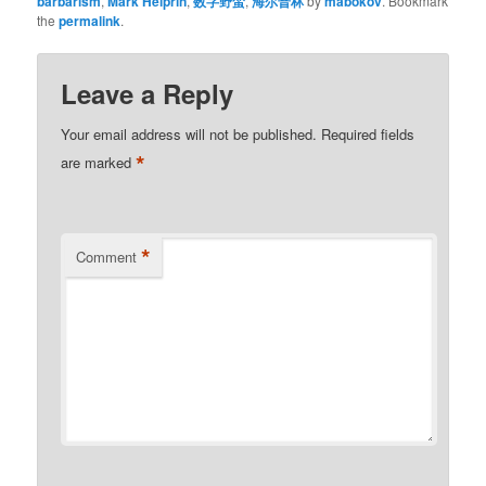
barbarism
,
Mark Helprin
,
数字野蛮
,
海尔普林
by
mabokov
. Bookmark
the
permalink
.
Leave a Reply
Your email address will not be published.
Required fields
*
are marked
*
Comment