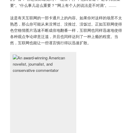
要”。“什么事儿这么重要？”“网上有个人的说法是不对滴”。……
这是有关互联网的一部卡通片上的内容。如果你对这样的场景不太
熟悉，那么你可能从来没博过、没推过、没饭过。正如互联网使得
色空格情图片迅速不断成倍地翻番一样，互联网也同样迅速地使得
各种观点争论肆意泛滥，并且也同样达到了一种上瘾的程度。当
然，互联网也能让一些谨言慎行得以迅速扩散。