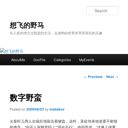
Skip
to
Sear
primary
content
想飞的野马
在人多的地方过隐居的生活，在虚构的世界里享受现实的乐趣
Main
AboutMe
DocFile
Categories
MyEvents
menu
Post
←
Previous
Next
→
navigation
数字野蛮
Posted on
2009/06/23
by
mabokov
火柴杆儿男人在疯狂地敲击着键盘。这时，某处传来他老婆不耐烦
的声音：“你还上床睡觉吗？”“现在不行”，他回答道，“这事儿很重