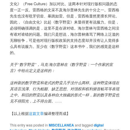
文化》（Free Culture）加以对比。这两本针对现行版权问题的态
度一正一反。雷西格的文采不及海尔普林先生的十分之一。雷西格
先生也没有咬牙切齿、暴跳如雷。但是，雷西格显然更擅长辩论。
因此，《自由文化》比起《数字野蛮》来显得更有说服力。但是，
必须明确强调的是，这里不是在讲对错。海尔普林与雷西格之间没
有谁对谁错的问题。我们只是想说，海尔普林痛骂了网络上泛滥的
无聊纷争，可是他对现行版权政策的支持态度却并没有让人觉得多
么具有说服力。至少在《数字野蛮》这本书中，我们的感觉是这样
的。
关于“数字野蛮”，马克·海尔普林在《数字野蛮：一个作家的宣
言》中给出定义是这样的：
这种新的数字野蛮和老式的野蛮几乎没什么两样。这种野蛮体现在
其语言浅薄、行为粗鄙、缺乏思想、对强权和权利俯首帖耳等表现
之中。和旧的野蛮以及各种自大独裁的形式一样，新的数字野蛮也
见不得阳光，上不得台面。……
【以上根据
这篇文章
编译整理而成】
This entry was posted in
MISCELLANEA
and tagged
digital