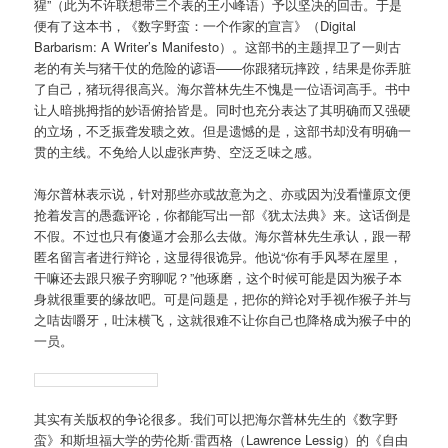
猩”（此为不许联想带三个表的王小峰语）予以坚决的回击。于是
便有了这本书，《数字野蛮：一个作家的宣言》（Digital
Barbarism: A Writer’s Manifesto）。这部书的主题捍卫了一则古
老的有关与猪干仗的危险的谚语——你跟猪玩摔跤，结果是你弄脏
了自己，猪玩得很高兴。海尔普林先生不愧是一位语词高手。书中
让人暗挑拇指的妙语俯拾皆是。同时也充分表达了其明确而又强硬
的立场，不乏振聋发聩之效。但是遗憾的是，这部书却没有明确一
贯的主线。不免给人以虚张声势、空泛乏味之感。
海尔普林表示说，针对那些亦或故意为之、亦或因为没看懂原文便
抢着发言的愚蠢评论，你都能写出一部《犹太法典》来。这话倒是
不假。不过也只有傻逼才会那么去做。海尔普林先生承认，跟一帮
匿名留言者进行辩论，这显得很诡异。他说“你有手风琴在屋里，
干嘛还去跟只猴子穷聊呢？”他琢磨，这个时候可能是因为猴子本
身就很重要的缘故吧。可是问题是，把你的辩论对手视作猴子并与
之咭齿嚼牙，吐沫横飞，这就很难不让你自己也降格成为猴子中的
一员。
其实有关版权的争论很多。我们可以把海尔普林先生的《数字野
蛮》和斯坦福大学的劳伦斯·雷西格（Lawrence Lessig）的《自由