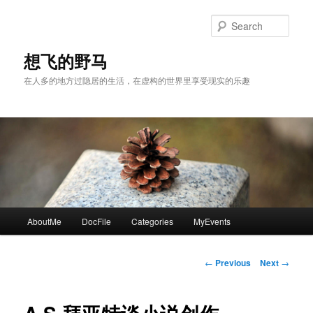
Skip
to
Sear
primary
content
想飞的野马
在人多的地方过隐居的生活，在虚构的世界里享受现实的乐趣
Main
AboutMe
DocFile
Categories
MyEvents
menu
Post
←
Previous
Next
→
navigation