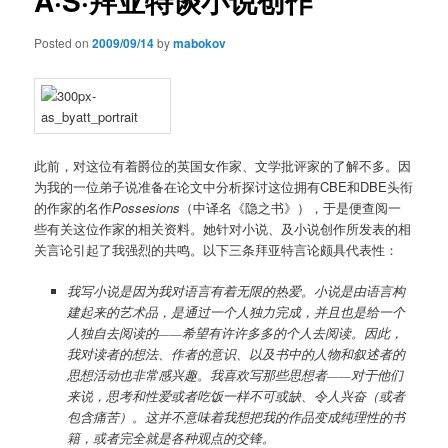
A·S·拜亚特谈小说创作
Posted on
2009/09/14
by
mabokov
此前，对这位有着爵位的英国女作家、文学批评家的了解不多。因
为我的一位弟子说准备在论文中分析探讨这位拥有CBE和DBE头衔
的作家的名作
Possesions
（中译名《隐之书》），于是便查阅一
些有关这位作家的相关资料。她针对小说、及小说创作所发表的相
关言论引起了我强烈的共鸣。以下三条拜亚特言论颇具代表性：
我写小说是因为我对语言有着无限的热爱。小说是由语言构
建起来的艺术品，是通过一个人独力完成，并且也是给一个
人独自去阅读的——希望有许许多多的个人去阅读。因此，
我对读者的想法、作者的意识、以及书中的人物和叙述者的
思想活动也非常感兴趣。我喜欢写那些思想者——对于他们
来说，思考和性爱或者吃饭一样不可或缺、令人兴奋（或者
包含痛苦）。这并不意味着我想把我的作品变成纯理性的书
籍，或者完全就是各种观点的交锋。