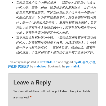
我非常喜欢小说中的形式规范——我喜欢去发现其中各式各
样的人物、事物、相貌、以及特定的时间和地点，并且努力
使其相互间形成联系。不过我也喜欢把小说当作一个开放性
的形式的观点，认为它可以无所不包，就像詹姆斯所说的那
样，是一个“皮囊松垮的怪兽”。从脾性和道德上来讲，我更
喜欢小说拥有许多人物和意识中心，而不是那种视角窄小的
小说，不管是作者的还是其中的人物的。
我不喜欢说教和劝诱的小说。（我害怕那些具有非常强烈信
仰的人，尽管我崇拜那些擅于思考、思路缜密的人。）小说
是一种不可知论的形式——它探索世界、描述生活。随着作
品的进展，小说家和读者于是对这个世界有了更多的了解。
This entry was posted in
LITERATURE
and tagged
Byatt
,
创作
,
小说
,
拜亚特
,
英国文学
by
mabokov
. Bookmark the
permalink
.
Leave a Reply
Your email address will not be published.
Required fields
*
are marked