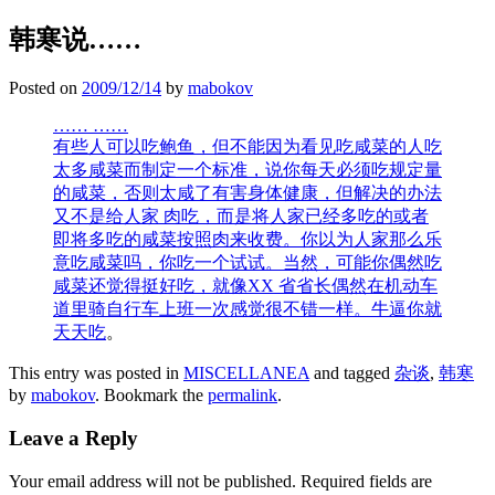
韩寒说……
Posted on
2009/12/14
by
mabokov
…… ……
有些人可以吃鲍鱼，但不能因为看见吃咸菜的人吃
太多咸菜而制定一个标准，说你每天必须吃规定量
的咸菜，否则太咸了有害身体健康，但解决的办法
又不是给人家 肉吃，而是将人家已经多吃的或者
即将多吃的咸菜按照肉来收费。你以为人家那么乐
意吃咸菜吗，你吃一个试试。当然，可能你偶然吃
咸菜还觉得挺好吃，就像XX 省省长偶然在机动车
道里骑自行车上班一次感觉很不错一样。牛逼你就
天天吃
。
This entry was posted in
MISCELLANEA
and tagged
杂谈
,
韩寒
by
mabokov
. Bookmark the
permalink
.
Leave a Reply
Your email address will not be published.
Required fields are