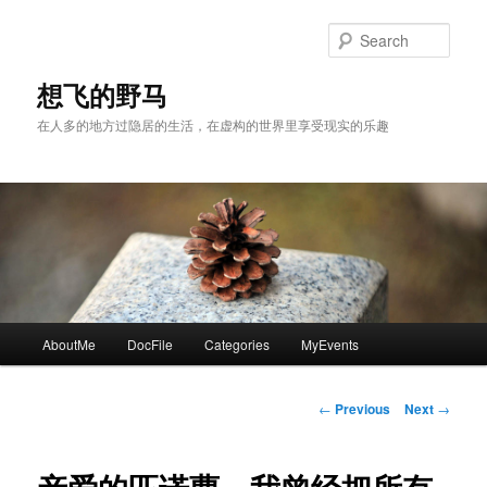
Skip
to
Sear
primary
content
想飞的野马
在人多的地方过隐居的生活，在虚构的世界里享受现实的乐趣
Main
AboutMe
DocFile
Categories
MyEvents
menu
Post
←
Previous
Next
→
navigation