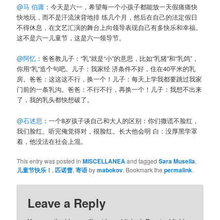
@马 伯庸
：今天是六一，希望每一个小孩子都能放一天假痛痛快
快地玩，而不是汗流浃背地排 练几个月，然后在自己的法定假日
不得休息，在文艺汇演的舞台上向领导表现自己有多快乐和幸福。
这不是六一儿童节，这是六一领导节。
@阿忆
：爸爸教儿子：“乳”就是“小”的意思，比如“乳猪”和“乳鸽”，
你用“乳”造个句吧。儿子：我家经 济条件不好，住在40平米的乳
房。爸爸：这这这不行，换一个！儿子：每天上学我都要跳过我家
门前的一条乳沟。爸爸：不行不行，再换一个！儿子：我想不出来
了，我的乳头都快想破了。
@石述思
：一个8岁孩子谈自己和大人的区别：你们撒谎不脸红，
我们脸红。听完俺觉得对，很脸红。长大他会明 白：没厚黑学罩
着，他没法在社会上混。
This entry was posted in
MISCELLANEA
and tagged
Sara Musella
,
儿童节快乐！
,
匹诺曹
,
寄语
by
mabokov
. Bookmark the
permalink
.
Leave a Reply