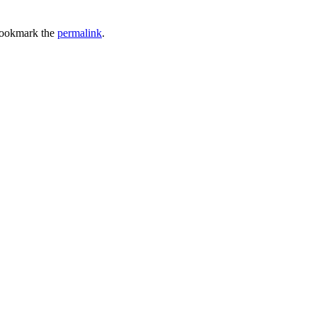
Bookmark the
permalink
.