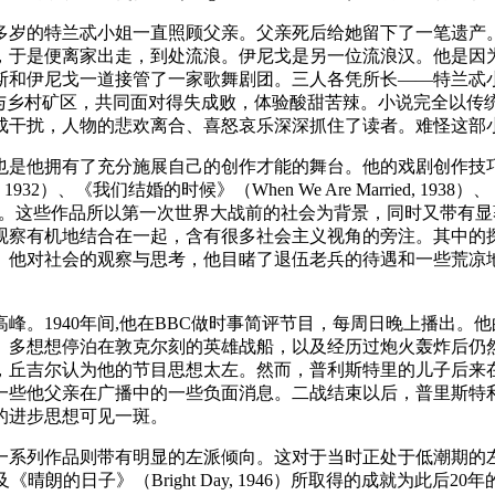
0多岁的特兰忒小姐一直照顾父亲。父亲死后给她留下了一笔遗产
，于是便离家出走，到处流浪。伊尼戈是另一位流浪汉。他是因
斯和伊尼戈一道接管了一家歌舞剧团。三人各凭所长——特兰忒
回与乡村矿区，共同面对得失成败，体验酸甜苦辣。小说完全以传
成干扰，人物的悲欢离合、喜怒哀乐深深抓住了读者。难怪这部
作也是他拥有了充分施展自己的创作才能的舞台。他的戏剧创作
2）、《我们结婚的时候》（When We Are Married, 1938）、《我
s, 1945）。这些作品所以第一次世界大战前的社会为背景，同时
察有机地结合在一起，含有很多社会主义视角的旁注。其中的探
他对社会的观察与思考，他目睹了退伍老兵的待遇和一些荒凉地
峰。1940年间,他在BBC做时事简评节目，每周日晚上播出
、多想想停泊在敦克尔刻的英雄战船，以及经历过炮火轰炸后仍
，丘吉尔认为他的节目思想太左。然而，普利斯特里的儿子后来
一些他父亲在广播中的一些负面消息。二战结束以后，普里斯特
的进步思想可见一斑。
品则带有明显的左派倾向。这对于当时正处于低潮期的左派文学意义重大
45）、以及《晴朗的日子》（Bright Day, 1946）所取得的成就为