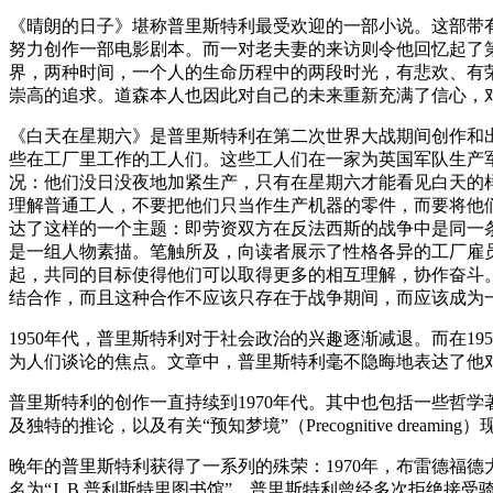
《晴朗的日子》堪称普里斯特利最受欢迎的一部小说。这部带有
努力创作一部电影剧本。而一对老夫妻的来访则令他回忆起了
界，两种时间，一个人的生命历程中的两段时光，有悲欢、有
崇高的追求。道森本人也因此对自己的未来重新充满了信心，
《白天在星期六》是普里斯特利在第二次世界大战期间创作和
些在工厂里工作的工人们。这些工人们在一家为英国军队生产
况：他们没日没夜地加紧生产，只有在星期六才能看见白天的
理解普通工人，不要把他们只当作生产机器的零件，而要将他
达了这样的一个主题：即劳资双方在反法西斯的战争中是同一条
是一组人物素描。笔触所及，向读者展示了性格各异的工厂雇
起，共同的目标使得他们可以取得更多的相互理解，协作奋斗
结合作，而且这种合作不应该只存在于战争期间，而应该成为一
1950年代，普里斯特利对于社会政治的兴趣逐渐减退。而在19
为人们谈论的焦点。文章中，普里斯特利毫不隐晦地表达了他
普里斯特利的创作一直持续到1970年代。其中也包括一些哲学著
及独特的推论，以及有关“预知梦境”（Precognitive dreami
晚年的普里斯特利获得了一系列的殊荣：1970年，布雷德福德
名为“J. B.普利斯特里图书馆”。普里斯特利曾经多次拒绝接受骑士