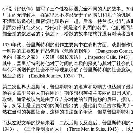
小说《好伙伴》描写了三个性格际遇完全不同的人的故事。3
厂主的无理解雇，在家里又不堪忍受妻子的唠叨和儿子的讥讽
不满和逃遁心理而密切地联系在一起。后来，特兰忒小姐与杰
剧团办得红红火火。“好伙伴”就是这个剧团的名字。他们巡
知全觉的叙述者的引领之下，松散的故事结构并没有对读者造
1930年代，普里斯特利的创作主要集中在戏剧方面。戏剧创
一时期的主要戏剧作品包括《危险的拐角》（Dangerous Corner, 193
名的《罪恶之家》（又译《探长来访》，Inspector Call
其中，普里斯特利将他对于时间的本质的探究与其对于社会的观
年代不断增长的社会不平等现象唤醒了普里斯特利的社会意识。
格兰之旅》（English Journey, 1934）中。
第二次世界大战期间，普里斯特利的名声和影响力也达到了最高
他在文章里号召人们在困难时期多想想英格兰美丽的田园风光
取缔。通常被认为是由于丘吉尔对他的节目抱怨的后果。据传
缔，实际上是丘吉尔的内阁们提出的；是他们向丘吉尔提供了
然在当时的英国社会，这样的提法颇多争议，但是普里斯特利
而从左派文学的视角来看，二战后期以及战后，普里斯特利的一系列作
1943）、《三个穿制服的人》（Three Men in Suits, 19