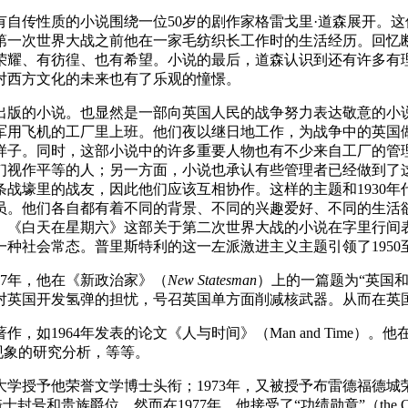
自传性质的小说围绕一位50岁的剧作家格雷戈里·道森展开。
第一次世界大战之前他在一家毛纺织长工作时的生活经历。回忆
荣耀、有彷徨、也有希望。小说的最后，道森认识到还有许多有
对西方文化的未来也有了乐观的憧憬。
出版的小说。也显然是一部向英国人民的战争努力表达敬意的小
军用飞机的工厂里上班。他们夜以继日地工作，为战争中的英国
样子。同时，这部小说中的许多重要人物也有不少来自工厂的管
们视作平等的人；另一方面，小说也承认有些管理者已经做到了
战壕里的战友，因此他们应该互相协作。这样的主题和1930
员。他们各自都有着不同的背景、不同的兴趣爱好、不同的生活
。《白天在星期六》这部关于第二次世界大战的小说在字里行间
种社会常态。普里斯特利的这一左派激进主义主题引领了1950
57年，他在《新政治家》（
New Statesman
）上的一篇题为“英国和原子弹”
对英国开发氢弹的担忧，号召英国单方面削减核武器。从而在英
作，如1964年发表的论文《人与时间》（Man and Time
ng）现象的研究分析，等等。
大学授予他荣誉文学博士头衔；1973年，又被授予布雷德福德城
封号和贵族爵位。然而在1977年，他接受了“功绩勋章”（the Or