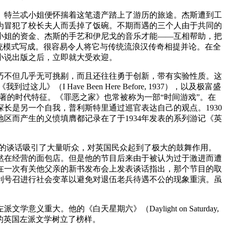
。特兰忒小姐便怀揣着这笔遗产踏上了游历的旅途。杰斯遭到工
为冒犯了校长夫人而丢掉了饭碗。不期而遇的三个人由于共同的
小姐的资金、杰斯的手艺和伊尼戈的音乐才能——互相帮助，把
统模式写成。很容易令人将它与传统流浪汉传奇相提并论。在全
小说出版之后，立即就大受欢迎。
技巧不但几乎无可挑剔，而且还往往勇于创新，带有实验性质。这
到过这儿》（I Have Been Here Before, 1937），以及极富盛
又带有显著的时代特征。《罪恶之家》也常被称为一部“时间游戏”。在
长是另一个自我，普利斯特里通过巡官表达自己的观点。1930
区而产生的义愤填膺都记录在了于1934年发表的系列游记《英
。他的谈话吸引了大量听众，对英国民众起到了极大的鼓舞作用。
然在经营的面包店。但是他的节目后来由于被认为过于激进而遭
在一次有关他父亲的新书发布会上发表谈话指出，那个节目的取
利号召进行社会变革以避免对退伍老兵待遇不公的现象重演。虽
。他的《白天星期六》（Daylight on Saturday,
此后20年的英国左派文学树立了榜样。