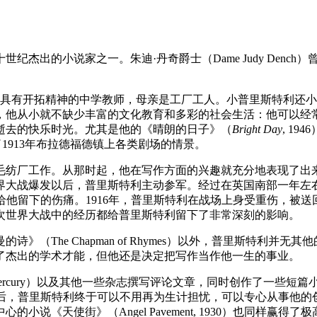
4-1984），英国二十世纪杰出的小说家之一。朱迪·丹奇爵士（Dame Judy 
一位具有开拓精神的中学教师，母亲是工厂工人。小普里斯特利还
，他从小就不缺少丰富的文化教育和多彩的社会生活：他可以经
逝去的快乐时光。尤其是他的《晴朗的日子》（
Bright Day
, 1
现了1913年布拉德福德镇上各类剧场的情景。
毛纺厂工作。从那时起，他在写作方面的兴趣就充分地表现了出
大战爆发以后，普里斯特利主动参军。经过在英国南部一年左右
友给他留下的伤痛。1916年，普里斯特利在战场上身受重伤，被
次世界大战中的经历都给普里斯特利留下了非常深刻的影响。
（The Chapman of Rhymes）以外，普里斯特利
了杰出的学术才能，但他还是决定把写作当作他一生的事业。
Mercury）以及其他一些杂志撰写评论文章，同时创作了一些短篇
1929）出版后，普里斯特利终于可以不用再为生计担忧，可以专心从事他的创作
说《天使街》（Angel Pavement, 1930）也同样赢得了