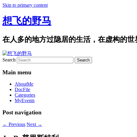
Skip to primary content
想飞的野马
在人多的地方过隐居的生活，在虚构的世
Search
Main menu
AboutMe
DocFile
Categories
MyEvents
Post navigation
←
Previous
Next
→