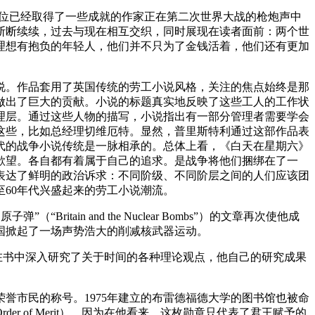
这位已经取得了一些成就的作家正在第二次世界大战的枪炮声中
断断续续，过去与现在相互交织，同时展现在读者面前：两个世
理想有抱负的年轻人，他们并不只为了金钱活着，他们还有更加
说。作品套用了英国传统的劳工小说风格，关注的焦点始终是那
做出了巨大的贡献。小说的标题真实地反映了这些工人的工作状
理层。通过这些人物的描写，小说指出有一部分管理者需要学会
这些，比如总经理切维厄特。显然，普里斯特利通过这部作品表
年代的战争小说传统是一脉相承的。总体上看，《白天在星期六》
欲望。各自都有着属于自己的追求。是战争将他们捆绑在了一
表达了鲜明的政治诉求：不同阶级、不同阶层之间的人们应该团
至60年代兴盛起来的劳工小说潮流。
（“Britain and the Nuclear Bombs”）的文章再次使他成
国掀起了一场声势浩大的削减核武器运动。
）。他在书中深入研究了关于时间的各种理论观点，他自己的研究成果
荣誉市民的称号。1975年建立的布雷德福德大学的图书馆也被命
der of Merit），因为在他看来，这枚勋章只代表了君王赋予的