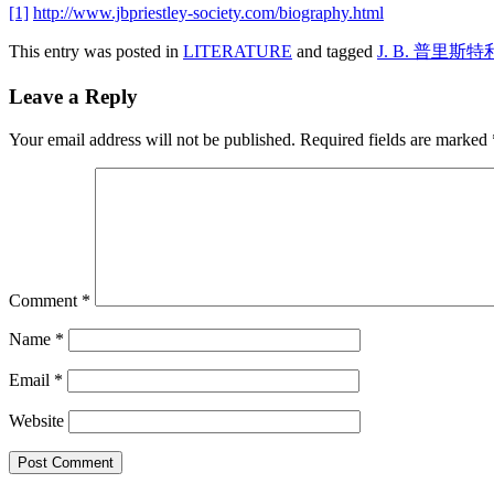
[1]
http://www.jbpriestley-society.com/biography.html
This entry was posted in
LITERATURE
and tagged
J. B. 普里斯特
Leave a Reply
Your email address will not be published.
Required fields are marked
Comment
*
Name
*
Email
*
Website