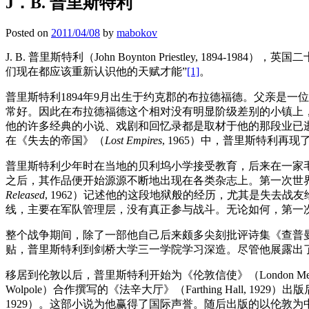
J．B. 普里斯特利
Posted on
2011/04/08
by
mabokov
J. B. 普里斯特利（John Boynton Priestley, 189
们现在都应该重新认识他的天赋才能”
[1]
。
普里斯特利1894年9月出生于约克郡的布拉德福德。父亲是
常好。因此在布拉德福德这个相对没有明显阶级差别的小镇上
他的许多经典的小说、戏剧和回忆录都是取材于他的那段业已
在《失去的帝国》（
Lost Empires
, 1965）中，普里斯特利再
普里斯特利少年时在当地的贝利坞小学接受教育，后来在一家
之后，其作品便开始源源不断地出现在各类杂志上。第一次世界
Released
, 1962）记述他的这段地狱般的经历，尤其是失去战
线，主要在军队管理层，没有真正参与战斗。无论如何，第一
整个战争期间，除了一部他自己后来颇多尖刻批评诗集《查普曼的诗》
贴，普里斯特利到剑桥大学三一学院学习深造。尽管他展露出
移居到伦敦以后，普里斯特利开始为《伦敦信使》（London 
Wolpole）合作撰写的《法辛大厅》（Farthing Hall, 
1929）。这部小说为他赢得了国际声誉。随后出版的以伦敦为中心的小