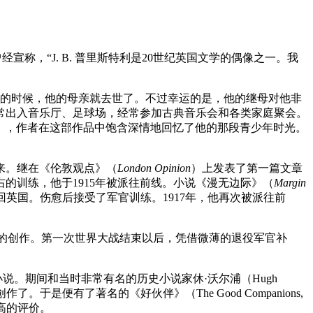
Dench）曾经宣称，“J. B. 普里斯特利是20世纪英国文学的偶像之一。我
小的时候，他的母亲就去世了。不过幸运的是，他的继母对他非
常出入音乐厅、足球场，经常参加古典音乐会和各类家庭聚会。
946），作者在这部作品中饱含深情地回忆了他的那段青少年时光。
来。继在《伦敦观点》（
London Opinion
）上发表了第一篇文章
的训练，他于1915年被派往前线。小说《漫无边际》（
Margin
送回英国。伤愈后接受了军官训练。1917年，他再次被派往前
并无其他的创作。第一次世界大战结束以后，凭借微薄的退役军官补
小说。期间和当时非常有名的历史小说家休·沃尔浦（Hugh
了。于是便有了著名的《好伙伴》（The Good Companions,
极高的评价。